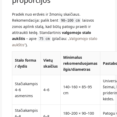
Pradėk nuo erdvės ir žmonių skaičiaus.
Rekomendacija: palik bent
laisvos
90–100 cm
zonos aplink stalą, kad būtų patogu praeiti ir
atitraukti kėdę. Standartinis
valgomojo stalo
aukštis
– apie
(plačiau:
„Valgomojo stalo
75 cm
aukštis“
).
Minimalus
Stalo forma
Vietų
rekomenduojamas
Pastab
/ dydis
skaičius
ilgis/diametras
Univers
Stačiakampis
140–160 × 85–95
šeimai,
4–6
4–6
cm
priderin
asmenims
kėdes.
Stačiakampis
180–200 × 90–100
Patogu 
6–8
6–8