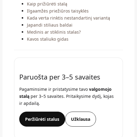
Kaip prižiūrėti stalą
Ilgaamžės priežiūros taisyklės
Kada verta rinktis nestandartinį variantą
Japandi stiliaus baldai
Medinis ar stiklinis stalas?
Kavos staliuko gidas
Paruošta per 3–5 savaites
Pagaminsime ir pristatysime tavo
valgomojo
stalą
per 3–5 savaites. Pritaikysime dydį, kojas
ir apdailą.
Peržiūrėti stalus
Užklausa