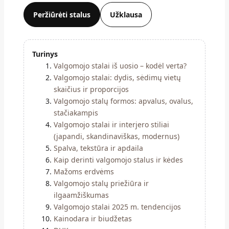
Peržiūrėti stalus
Užklausa
Turinys
Valgomojo stalai iš uosio – kodėl verta?
Valgomojo stalai: dydis, sėdimų vietų
skaičius ir proporcijos
Valgomojo stalų formos: apvalus, ovalus,
stačiakampis
Valgomojo stalai ir interjero stiliai
(japandi, skandinaviškas, modernus)
Spalva, tekstūra ir apdaila
Kaip derinti valgomojo stalus ir kėdes
Mažoms erdvėms
Valgomojo stalų priežiūra ir
ilgaamžiškumas
Valgomojo stalai 2025 m. tendencijos
Kainodara ir biudžetas