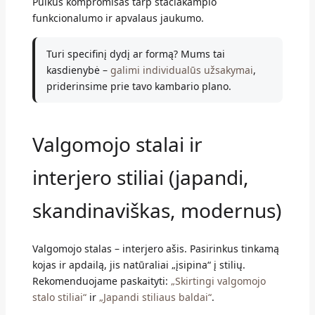
Puikus kompromisas tarp stačiakampio
funkcionalumo ir apvalaus jaukumo.
Turi specifinį dydį ar formą? Mums tai
kasdienybė –
galimi individualūs užsakymai
,
priderinsime prie tavo kambario plano.
Valgomojo stalai ir
interjero stiliai (japandi,
skandinaviškas, modernus)
Valgomojo stalas – interjero ašis. Pasirinkus tinkamą
kojas ir apdailą, jis natūraliai „įsipina“ į stilių.
Rekomenduojame paskaityti:
„Skirtingi valgomojo
stalo stiliai“
ir
„Japandi stiliaus baldai“
.