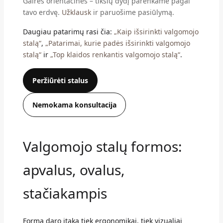
Gairės orientacinės – tikslų dydį parenkame pagal
tavo erdvę.
Užklausk
ir paruošime pasiūlymą.
Daugiau patarimų rasi čia:
„Kaip išsirinkti valgomojo
stalą“
,
„Patarimai, kurie padės išsirinkti valgomojo
stalą“
ir
„Top klaidos renkantis valgomojo stalą“
.
Peržiūrėti stalus
Nemokama konsultacija
Valgomojo stalų formos:
apvalus, ovalus,
stačiakampis
Forma daro įtaką tiek ergonomikai, tiek vizualiai