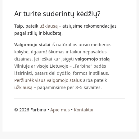
Ar turite suderintų kėdžių?
Taip, pateik
užklausą
– atsiųsime rekomendacijas
pagal stilių ir biudžetą.
Valgomojo stalai
iš natūralios uosio medienos:
kokybė, ilgaamžiškumas ir laikui nepavaldus
dizainas. Jei ieškai kur įsigyti
valgomojo stalą
Vilniuje ar visoje Lietuvoje – „Farbina“ padės
išsirinkti, patars dėl dydžio, formos ir stiliaus.
Peržiūrėk visus valgomojo stalus
arba pateik
užklausą
– pagaminsime per 3–5 savaites.
©
2026 Farbina •
Apie mus
•
Kontaktai