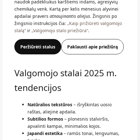
naudok padėkliukus karštiems indams, agresyvių
chemikalų venk. Kartą per kelis mėnesius alyvinei
apdailai pravers
atnaujinantis aliejus
. Žingsnis po
žingsnio instrukcijos čia:
„Kaip prižiūrėti valgomojo
stalą“
ir
„Valgomojo stalo priežiūra“
.
Peržiūrėti stalus
Paklausti apie priežiūrą
Valgomojo stalai 2025 m.
tendencijos
Natūralios tekstūros
– išryškintas uosio
raštas, aliejinė apdaila.
Subtilios formos
– plonesnis stalviršis,
apvalinti kampai, minimalios kojos.
Japandi estetika
– ramūs tonai, lengvumas,