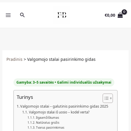
Pereiti
prie
Paieška
€
0,00
turinio
Pradinis
Valgomojo stalai pasirinkimo gidas
Gamyba: 3–5 savaitės • Galimi individualūs užsakymai
Turinys
Valgomojo stalai – galutinis pasirinkimo gidas 2025
Valgomojo stalai iš uosio – kodėl verta?
Ilgaamžiškumas
Natūralus grožis
Tvarus pasirinkimas