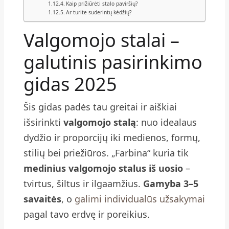
Kaip prižiūrėti stalo paviršių?
Ar turite suderintų kėdžių?
Valgomojo stalai –
galutinis pasirinkimo
gidas 2025
Šis gidas padės tau greitai ir aiškiai
išsirinkti
valgomojo stalą
: nuo idealaus
dydžio ir proporcijų iki medienos, formų,
stilių bei priežiūros. „Farbina“ kuria tik
medinius valgomojo stalus iš uosio
–
tvirtus, šiltus ir ilgaamžius.
Gamyba 3–5
savaitės
, o
galimi individualūs užsakymai
pagal tavo erdvę ir poreikius.