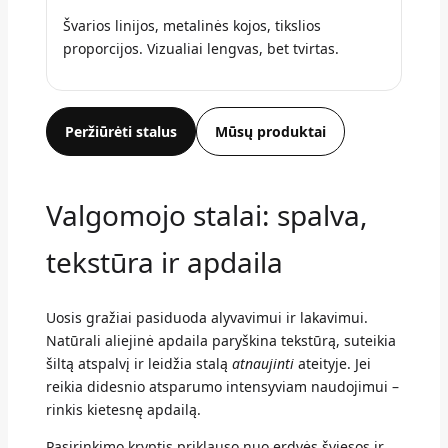
Švarios linijos, metalinės kojos, tikslios
proporcijos. Vizualiai lengvas, bet tvirtas.
Peržiūrėti stalus
Mūsų produktai
Valgomojo stalai: spalva,
tekstūra ir apdaila
Uosis gražiai pasiduoda alyvavimui ir lakavimui.
Natūrali aliejinė apdaila paryškina tekstūrą, suteikia
šiltą atspalvį ir leidžia stalą
atnaujinti
ateityje. Jei
reikia didesnio atsparumo intensyviam naudojimui –
rinkis kietesnę apdailą.
Pasirinkimo kryptis priklauso nuo erdvės šviesos ir