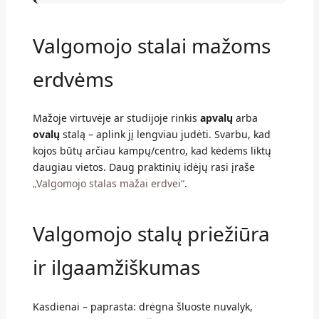
Valgomojo stalai mažoms
erdvėms
Mažoje virtuvėje ar studijoje rinkis
apvalų
arba
ovalų
stalą – aplink jį lengviau judėti. Svarbu, kad
kojos būtų arčiau kampų/centro, kad kėdėms liktų
daugiau vietos. Daug praktinių idėjų rasi įraše
„Valgomojo stalas mažai erdvei“
.
Valgomojo stalų priežiūra
ir ilgaamžiškumas
Kasdienai – paprasta: drėgna šluoste nuvalyk,