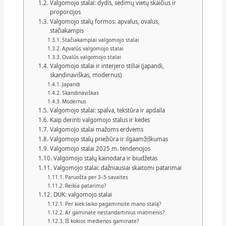
Valgomojo stalai: dydis, sėdimų vietų skaičius ir
proporcijos
Valgomojo stalų formos: apvalus, ovalus,
stačiakampis
Stačiakampiai valgomojo stalai
Apvalūs valgomojo stalai
Ovalūs valgomojo stalai
Valgomojo stalai ir interjero stiliai (japandi,
skandinaviškas, modernus)
Japandi
Skandinaviškas
Modernus
Valgomojo stalai: spalva, tekstūra ir apdaila
Kaip derinti valgomojo stalus ir kėdes
Valgomojo stalai mažoms erdvėms
Valgomojo stalų priežiūra ir ilgaamžiškumas
Valgomojo stalai 2025 m. tendencijos
Valgomojo stalų kainodara ir biudžetas
Valgomojo stalai: dažniausiai skaitomi patarimai
Paruošta per 3–5 savaites
Reikia patarimo?
DUK: valgomojo stalai
Per kiek laiko pagaminsite mano stalą?
Ar gaminate nestandartinius matmenis?
Iš kokios medienos gaminate?