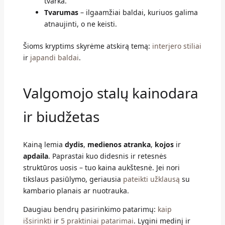
tvarka.
Tvarumas
– ilgaamžiai baldai, kuriuos galima
atnaujinti, o ne keisti.
Šioms kryptims skyrėme atskirą temą:
interjero stiliai
ir
japandi baldai
.
Valgomojo stalų kainodara
ir biudžetas
Kainą lemia
dydis
,
medienos atranka
,
kojos
ir
apdaila
. Paprastai kuo didesnis ir retesnės
struktūros uosis – tuo kaina aukštesnė. Jei nori
tikslaus pasiūlymo, geriausia
pateikti užklausą
su
kambario planais ar nuotrauka.
Daugiau bendrų pasirinkimo patarimų:
kaip
išsirinkti
ir
5 praktiniai patarimai
. Lygini medinį ir