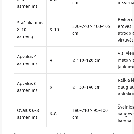
cm
ir sveči
asmenims
Reikia 
Stačiakampis
220–240 × 100–105
erdvės, 
8–10
8–10
cm
atrodo a
asmenų
virtuvės
Visi vie
Apvalus 4
4
Ø 110–120 cm
mato vie
asmenims
jaukumu
Reikia k
Apvalus 6
6
Ø 130–140 cm
daugiau
asmenims
aplinkui
Švelnios
Ovalus 6–8
180–210 × 95–100
6–8
saugesn
asmenims
cm
kampai.