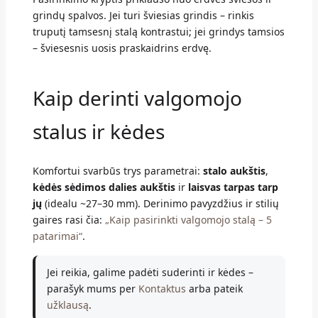
grindų spalvos. Jei turi šviesias grindis – rinkis
truputį tamsesnį stalą kontrastui; jei grindys tamsios
– šviesesnis uosis praskaidrins erdvę.
Kaip derinti valgomojo
stalus ir kėdes
Komfortui svarbūs trys parametrai:
stalo aukštis
,
kėdės sėdimos dalies aukštis
ir
laisvas tarpas tarp
jų
(idealu ~27–30 mm). Derinimo pavyzdžius ir stilių
gaires rasi čia:
„Kaip pasirinkti valgomojo stalą – 5
patarimai“
.
Jei reikia, galime padėti suderinti ir kėdes –
parašyk mums per
Kontaktus
arba pateik
užklausą
.