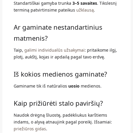
Standartiškai gamyba trunka
3–5 savaites
. Tikslesnį
terminą patvirtinsime pateikus
užklausą
.
Ar gaminate nestandartinius
matmenis?
Taip,
galimi individualūs užsakymai
: pritaikome ilgį,
plotį, aukštį, kojas ir apdailą pagal tavo erdvę.
Iš kokios medienos gaminate?
Gaminame tik iš natūralios
uosio
medienos.
Kaip prižiūrėti stalo paviršių?
Naudok drėgną šluostę, padėkliukus karštiems
indams, o alyvą atnaujink pagal poreikį. Išsamiai:
priežiūros gidas
.