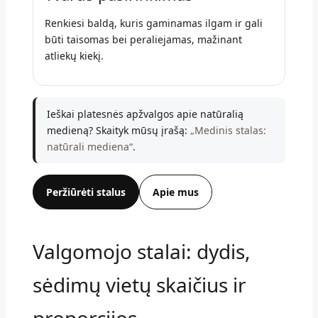
Renkiesi baldą, kuris gaminamas ilgam ir gali
būti taisomas bei peraliejamas, mažinant
atliekų kiekį.
Ieškai platesnės apžvalgos apie natūralią
medieną? Skaityk mūsų įrašą:
„Medinis stalas:
natūrali mediena“
.
Peržiūrėti stalus
Apie mus
Valgomojo stalai: dydis,
sėdimų vietų skaičius ir
proporcijos