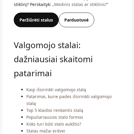
stiklinį? Perskaityk:
„Medinis stalas ar stiklinis?“
Peržiūrėti stalus
Parduotuvė
Valgomojo stalai:
dažniausiai skaitomi
patarimai
Kaip išsirinkti valgomojo stalą
Patarimai, kurie padės išsirinkti valgomojo
stalą
Top 5 klaidos renkantis stalą
Populiariausios stalo formos
Koks turi būti stalo aukštis?
Stalas mažai erdvei