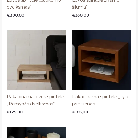
Lovos spintelė ,,Jaukumo
Lovos spintelė ,,Namu
dvelksmas”
šiluma”
€
300,00
€
350,00
Pakabinama lovos spintelė
Pakabinama spintelė „Tyla
„Ramybės dvelksmas“
prie sienos“
€
125,00
€
165,00