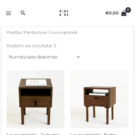
Pereiti
prie
Paieška
€
0,00
turinio
Pradžia
/
Parduotuvė
/ Lovos spintelė
Rodomi visi rezultatai: 5