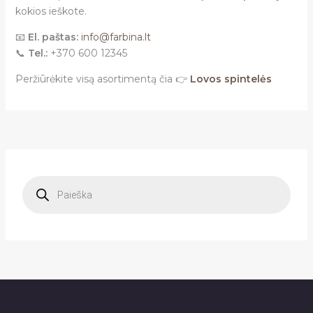
kokios ieškote.
📧
El. paštas:
info@farbina.lt
📞
Tel.:
+370 600 12345
Peržiūrėkite visą asortimentą čia 👉
Lovos spintelės
P
r
o
d
u
c
t
s
s
e
a
r
c
h