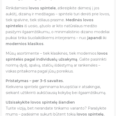
Rinkdamiesi
lovos spintele
, atkreipkite dėmesį į jos
aukštį, dizainą ir medžiagas – spintelė turi derėti prie lovos,
tiek spalvine, tiek stiliaus prasme.
Medinės lovos
spintelės
iš uosio, ąžuolo ar kito natūralaus medžio
pasižymi ilgaamžiškumu, o minimalistinio dizaino modeliai
puikiai tinka šiuolaikiškiems interjerams – nuo
japandi
iki
modernios klasikos
.
Mūsų asortimente – tiek klasikinės, tiek modernios
lovos
spintelės pagal individualų užsakymą
. Galite pasirinkti
norimą dydį, spalvą, stalčių išdėstymą ar rankenėles –
viskas pritaikoma pagal jūsų poreikius.
Pristatymas – per 3–5 savaites.
Kiekviena spintelė gaminama kruopščiai ir atsakingai,
siekiant užtikrinti aukščiausią kokybę bei ilgaamžiškumą.
Užsisakykite lovos spintelę šiandien
Turite viziją, bet nerandate tinkamo varianto? Parašykite
mums – padėsime sukurti būtent tokią
lovos spintelę
,