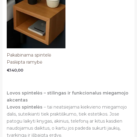
Pakabinama spintelė
Paslėpta ramybė
€
140,00
Lovos spintelės – stilingas ir funkcionalus miegamojo
akcentas
Lovos spintelės
– tai neatsiejama kiekvieno miegamojo
dalis, suteikianti tiek praktiškumo, tiek estetikos. Jose
patogu laikyti knygas, akinius, telefoną ar kitus kasdien
naudojamus daiktus, o kartu jos padeda sukurti jaukią,
tvarkingą ir išbaigtą erdvę.