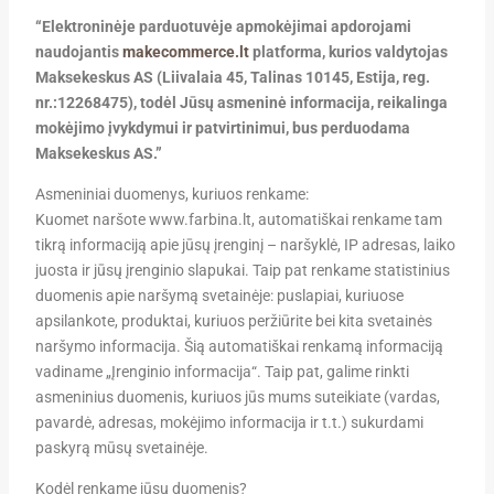
“Elektroninėje parduotuvėje apmokėjimai apdorojami
naudojantis
makecommerce.lt
platforma, kurios valdytojas
Maksekeskus AS (Liivalaia 45, Talinas 10145, Estija, reg.
nr.:12268475), todėl Jūsų asmeninė informacija, reikalinga
mokėjimo įvykdymui ir patvirtinimui, bus perduodama
Maksekeskus AS.”
Asmeniniai duomenys, kuriuos renkame:
Kuomet naršote www.farbina.lt, automatiškai renkame tam
tikrą informaciją apie jūsų įrenginį – naršyklė, IP adresas, laiko
juosta ir jūsų įrenginio slapukai. Taip pat renkame statistinius
duomenis apie naršymą svetainėje: puslapiai, kuriuose
apsilankote, produktai, kuriuos peržiūrite bei kita svetainės
naršymo informacija. Šią automatiškai renkamą informaciją
vadiname „Įrenginio informacija“. Taip pat, galime rinkti
asmeninius duomenis, kuriuos jūs mums suteikiate (vardas,
pavardė, adresas, mokėjimo informacija ir t.t.) sukurdami
paskyrą mūsų svetainėje.
Kodėl renkame jūsų duomenis?