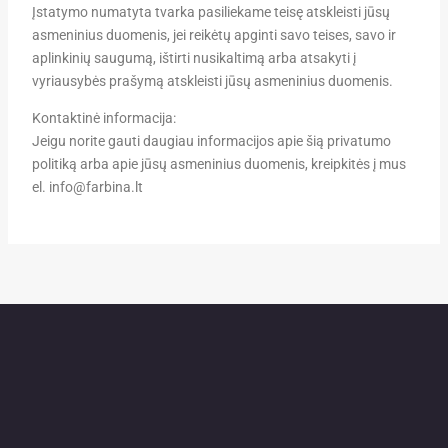
Įstatymo numatyta tvarka pasiliekame teisę atskleisti jūsų
asmeninius duomenis, jei reikėtų apginti savo teises, savo ir
aplinkinių saugumą, ištirti nusikaltimą arba atsakyti į
vyriausybės prašymą atskleisti jūsų asmeninius duomenis.
Kontaktinė informacija:
Jeigu norite gauti daugiau informacijos apie šią privatumo
politiką arba apie jūsų asmeninius duomenis, kreipkitės į mus
el. info@farbina.lt