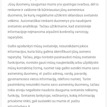
Jūsų duomenų saugumas mums yra ypatingai svarbus, dėl to
renkame ir valdome tik būtiniausius jūsų asmeninius
duomenis, be kurių negalėtume užtikrinti sklandaus svetainės
veikimo. Automatiškai renkami duomenys yra naudojami
svetainės analitikoje. Tačiau užtikriname, kad statistinėje
informacijoje neįmanoma atpažinti konkrečių vartotojų
tapatybės.
Galite apsilankyti mūsų svetainėje, nesuteikdami jokios
informacijos, kuria būtų galima identifikuoti jūsų asmens
tapatybę. Tačiau, jeigu norėsite pasinaudoti mūsų svetainės
funkcijomis, norėsite gauti mūsų naujienlaiškį arba užpildysite
mūsų kontaktinę formą, tuomet taip galite suteikti mums savo
asmeninių duomenų: el. pašto adresą, vardą, pavardę,
gyvenamosios vietos informaciją, telefono numerį. Turite
pasirinkimą nesuteikti mums savo asmeninių duomenų, tačiau
tokiu atveju negalėsite naudotis dauguma svetainės teikiamų
funkcijų. Svetainės lankytojai, nežinantys, kokią informaciją
privalome rinkti, gali susisiekti su mumis el. paštu
info@farbina.lt.