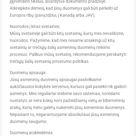
įgyvendinti tikslus, išvardytus dokumento pradžioje.
Atkreipkite dėmesį, kad jūsų duomenys gali būti perkelti už
Europos ribų (pavyzdžiui, į Kanadą arba JAV).
Nuorodos į kitas svetaines:
Mūsų svetainėje gali būti kitų svetainių, kurių mes nevaldome,
nuorodos. Pažymime, kad mes nesame atsakingi už kitų
svetainių ar trečiųjų šalių asmeninių duomenų rinkimo
procesus. Palikus mūsų svetainę, rekomenduojame perskaityti
trečiųjų šalių svetainių privatumo politikas.
Duomenų apsauga:
Jūsų asmeninių duomenų apsaugai pasitelkiame
aukščiausios kokybės serverius, kuriuos gali pasiekti tik įgalioti
asmenys. Mes reguliariai stebime savo sistemas, norėdami
nustatyti, ar nėra kokių nors pažeidžiamų vietų ar kibernetinių
atakų, kurių metu galėtų nukentėti jūsų asmeniniai duomenys.
Nepaisant to, negarantuojame absoliutaus jūsų asmeninių
duomenų saugumo.
Duomenų atskleidimas: