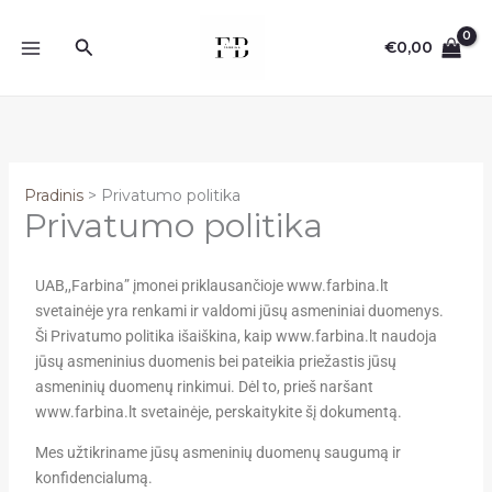
Pereiti
prie
Paieška
€
0,00
turinio
Pradinis
Privatumo politika
Privatumo politika
UAB,,Farbina” įmonei priklausančioje www.farbina.lt
svetainėje yra renkami ir valdomi jūsų asmeniniai duomenys.
Ši Privatumo politika išaiškina, kaip www.farbina.lt naudoja
jūsų asmeninius duomenis bei pateikia priežastis jūsų
asmeninių duomenų rinkimui. Dėl to, prieš naršant
www.farbina.lt svetainėje, perskaitykite šį dokumentą.
Mes užtikriname jūsų asmeninių duomenų saugumą ir
konfidencialumą.