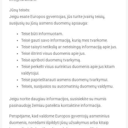
Jūsų teisės:
Jeigu esate Europos gyventojas, jūs turite įvairių teisių,
susijusių su jūsų asmens duomenų apsauga:
Teisė būti informuotam.
Teisė gauti savo informaciją, kurią mes tvarkome.
Teisė taisyti netikslią ar neteisingą informaciją apie jus.
Teisė ištrinti visus duomenis apie jus.
Teisė apriboti duomenų tvarkymą.
Teisė perkelti visus surinktus duomenis apie jus kitam
valdytojui.
Teisė paprieštarauti asmens duomenų tvarkymui.
Teisės, susijusios su automatinių duomenų valdymu.
Jeigu norite daugiau informacijos, susisiekite su mumis
pasinaudoję žemiau pateikta kontaktine informacija.
Perspėjame, kad valdome Europos gyventojų asmeninius
duomenis, norėdami išpildyti jūsų užsakymus arba kitaip