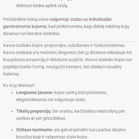
išdėstyti kėdes aplink stalą.
Peržiūrėkite mūsų visus
valgomojo stalus su individualiai
gaminamomis kojomis
, kad įsitikintumėte, kaip didelę reikšmę kojų
dizainas turi bendrai estetikai.
Kavos staliuko kojos: proporcijos, subtilumas ir funkcionalumas
Kavos staliukai yra mažesni, lengvesni, bet jų dizainas reikalauja itin
kruopštaus proporcijų ir detalumo pojūčio. Kavos staliuko kojos turi
papildyti baldo formą, neužgožti interjero, bet išlaikyti vizualinį
balansą.
Ko iš jų tikimasi?
Lengvumo jausmo
: kojos turėtų būti plonesnės,
elegantiškesnės nei valgomojo stalo.
Tikslių proporcijų
: itin svarbu, kad baldas neatrodytų per
sunkus ar per griozdiškas.
Stiliaus tęstinumo
: jos gali atspindėti tuos pačius dizaino
bruožus kaip ir valgomojo stalo kojos.