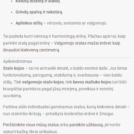
Kėdžių dizainą ir aukštį
.
Grindų spalvą ir tekstūrą
.
Aplinkos stilių
– virtuvės, svetainės ar valgomojo.
Tai padeda kurti vientisą ir harmoningą erdvę. Plačiau apie tai, kaip
parinkti stalą pagal erdvę –
Valgomojo stalas mažai erdvei: kaip
išnaudoti kiekvieną centimetrą
.
Apibendrinimas
Stalo kojos
– tai ne antraeilė detalė, o baldo esminė dalis. Jos lemia
funkcionalumą, patogumą, stabilumą ir, svarbiausia – viso baldo
stilių. Tiek
valgomojo stalo kojos
, tiek
kavos staliuko kojos
turi būti
kruopščiai parinktos pagal jūsų interjerą, poreikius ir estetinį
suvokimą.
Farbina siūlo individualiai gaminamus stalus, kurių kiekviena detalė –
nuo stalviršio iki kojų – pritaikyta konkrečiai erdvei ir žmogui.
Peržiūrėkite visus mūsų stalus
arba
pateikite užklausą
, jei norite
sukurti kažką tikrai unikalaus.