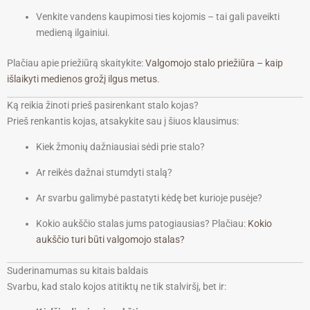
Venkite vandens kaupimosi ties kojomis – tai gali paveikti
medieną ilgainiui.
Plačiau apie priežiūrą skaitykite:
Valgomojo stalo priežiūra – kaip
išlaikyti medienos grožį ilgus metus
.
Ką reikia žinoti prieš pasirenkant stalo kojas?
Prieš renkantis kojas, atsakykite sau į šiuos klausimus:
Kiek žmonių dažniausiai sėdi prie stalo?
Ar reikės dažnai stumdyti stalą?
Ar svarbu galimybė pastatyti kėdę bet kurioje pusėje?
Kokio aukščio stalas jums patogiausias? Plačiau:
Kokio
aukščio turi būti valgomojo stalas?
Suderinamumas su kitais baldais
Svarbu, kad stalo kojos atitiktų ne tik stalviršį, bet ir: