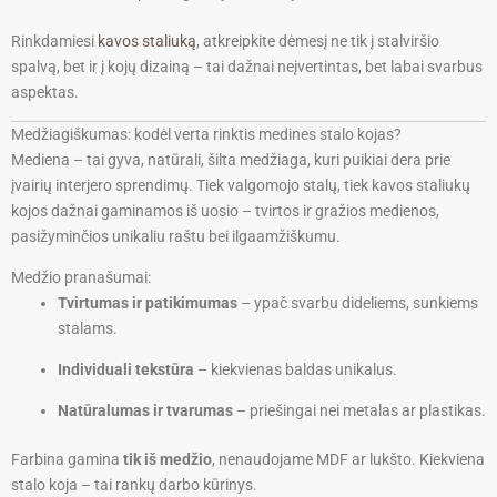
Rinkdamiesi
kavos staliuką
, atkreipkite dėmesį ne tik į stalviršio
spalvą, bet ir į kojų dizainą – tai dažnai neįvertintas, bet labai svarbus
aspektas.
Medžiagiškumas: kodėl verta rinktis medines stalo kojas?
Mediena – tai gyva, natūrali, šilta medžiaga, kuri puikiai dera prie
įvairių interjero sprendimų. Tiek valgomojo stalų, tiek kavos staliukų
kojos dažnai gaminamos iš uosio – tvirtos ir gražios medienos,
pasižyminčios unikaliu raštu bei ilgaamžiškumu.
Medžio pranašumai:
Tvirtumas ir patikimumas
– ypač svarbu dideliems, sunkiems
stalams.
Individuali tekstūra
– kiekvienas baldas unikalus.
Natūralumas ir tvarumas
– priešingai nei metalas ar plastikas.
Farbina gamina
tik iš medžio
, nenaudojame MDF ar lukšto. Kiekviena
stalo koja – tai rankų darbo kūrinys.