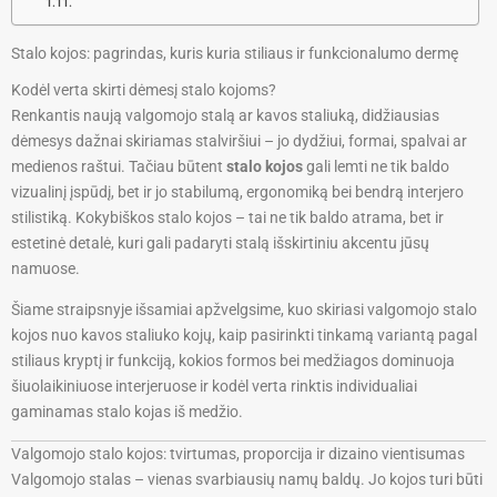
Stalo kojos: pagrindas, kuris kuria stiliaus ir funkcionalumo dermę
Kodėl verta skirti dėmesį stalo kojoms?
Renkantis naują valgomojo stalą ar kavos staliuką, didžiausias
dėmesys dažnai skiriamas stalviršiui – jo dydžiui, formai, spalvai ar
medienos raštui. Tačiau būtent
stalo kojos
gali lemti ne tik baldo
vizualinį įspūdį, bet ir jo stabilumą, ergonomiką bei bendrą interjero
stilistiką. Kokybiškos stalo kojos – tai ne tik baldo atrama, bet ir
estetinė detalė, kuri gali padaryti stalą išskirtiniu akcentu jūsų
namuose.
Šiame straipsnyje išsamiai apžvelgsime, kuo skiriasi valgomojo stalo
kojos nuo kavos staliuko kojų, kaip pasirinkti tinkamą variantą pagal
stiliaus kryptį ir funkciją, kokios formos bei medžiagos dominuoja
šiuolaikiniuose interjeruose ir kodėl verta rinktis individualiai
gaminamas stalo kojas iš medžio.
Valgomojo stalo kojos: tvirtumas, proporcija ir dizaino vientisumas
Valgomojo stalas – vienas svarbiausių namų baldų. Jo kojos turi būti