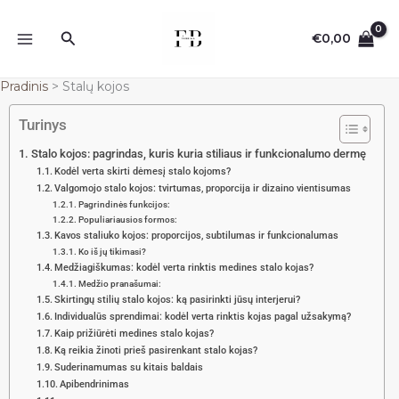
Pereiti
prie
Paieška
€
0,00
turinio
Pradinis
Stalų kojos
Turinys
Stalo kojos: pagrindas, kuris kuria stiliaus ir funkcionalumo dermę
Kodėl verta skirti dėmesį stalo kojoms?
Valgomojo stalo kojos: tvirtumas, proporcija ir dizaino vientisumas
Pagrindinės funkcijos:
Populiariausios formos:
Kavos staliuko kojos: proporcijos, subtilumas ir funkcionalumas
Ko iš jų tikimasi?
Medžiagiškumas: kodėl verta rinktis medines stalo kojas?
Medžio pranašumai:
Skirtingų stilių stalo kojos: ką pasirinkti jūsų interjerui?
Individualūs sprendimai: kodėl verta rinktis kojas pagal užsakymą?
Kaip prižiūrėti medines stalo kojas?
Ką reikia žinoti prieš pasirenkant stalo kojas?
Suderinamumas su kitais baldais
Apibendrinimas