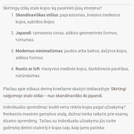
Skirtingų stilių stalo kojos: ką pasirinkti jūsų interjerui?
Skandinaviškas stilius
: paprastumas, šviesios medienos
kojos, subtilios linijos.
Japandi
: tamsesnis tonas, aiškios geometrinės formos,
tvirtumas.
Modernus minimalizmas
: juodos arba baltos, dažytos kojos,
aiškios formos.
Rustic ar loft
: masyvios medinės kojos, šiurkštesnis paviršius,
natūralumas.
Plačiau apie stiliaus dermę kviečiame skaityti tinklaraštyje:
Skirtingi
valgomojo stalo stiliai – nuo skandinaviško iki japandi
.
Individualūs sprendimai: kodėl verta rinktis kojas pagal užsakymą?
Renkantis masinės gamybos stalą, dažnai tenka taikytis prie esamų
dizaino sprendimų. Tačiau su individualiu užsakymu jūs turite
galimybę derinti stalviršį ir kojas taip, kaip jums patinka: