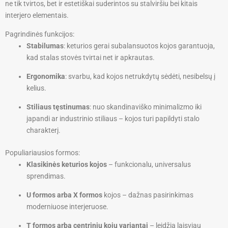
ne tik tvirtos, bet ir estetiškai suderintos su stalviršiu bei kitais
interjero elementais.
Pagrindinės funkcijos:
Stabilumas
: keturios gerai subalansuotos kojos garantuoja,
kad stalas stovės tvirtai net ir apkrautas.
Ergonomika
: svarbu, kad kojos netrukdytų sėdėti, nesibelsų į
kelius.
Stiliaus tęstinumas
: nuo skandinaviško minimalizmo iki
japandi ar industrinio stiliaus – kojos turi papildyti stalo
charakterį.
Populiariausios formos:
Klasikinės keturios kojos
– funkcionalu, universalus
sprendimas.
U formos arba X formos
kojos – dažnas pasirinkimas
moderniuose interjeruose.
T formos arba centrinių kojų variantai
– leidžia laisviau