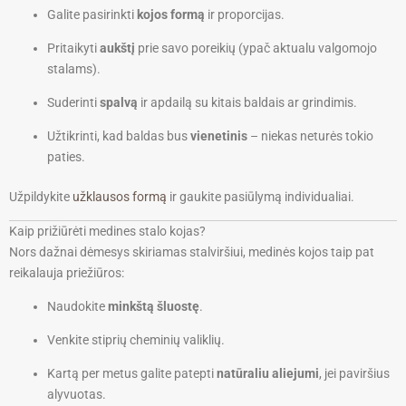
Galite pasirinkti
kojos formą
ir proporcijas.
Pritaikyti
aukštį
prie savo poreikių (ypač aktualu valgomojo
stalams).
Suderinti
spalvą
ir apdailą su kitais baldais ar grindimis.
Užtikrinti, kad baldas bus
vienetinis
– niekas neturės tokio
paties.
Užpildykite
užklausos formą
ir gaukite pasiūlymą individualiai.
Kaip prižiūrėti medines stalo kojas?
Nors dažnai dėmesys skiriamas stalviršiui, medinės kojos taip pat
reikalauja priežiūros:
Naudokite
minkštą šluostę
.
Venkite stiprių cheminių valiklių.
Kartą per metus galite patepti
natūraliu aliejumi
, jei paviršius
alyvuotas.