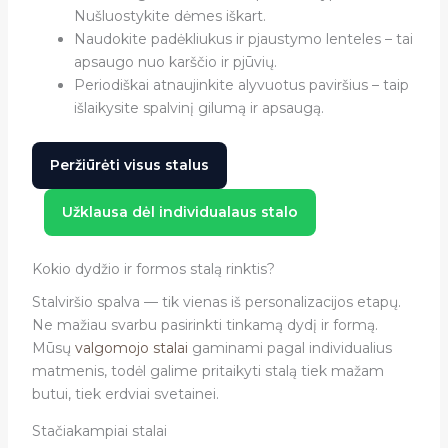
Nušluostykite dėmes iškart.
Naudokite padėkliukus ir pjaustymo lenteles – tai
apsaugo nuo karščio ir pjūvių.
Periodiškai atnaujinkite alyvuotus paviršius – taip
išlaikysite spalvinį gilumą ir apsaugą.
Peržiūrėti visus stalus
Užklausa dėl individualaus stalo
Kokio dydžio ir formos stalą rinktis?
Stalviršio spalva — tik vienas iš personalizacijos etapų.
Ne mažiau svarbu pasirinkti tinkamą dydį ir formą.
Mūsų
valgomojo stalai
gaminami pagal individualius
matmenis, todėl galime pritaikyti stalą tiek mažam
butui, tiek erdviai svetainei.
Stačiakampiai stalai