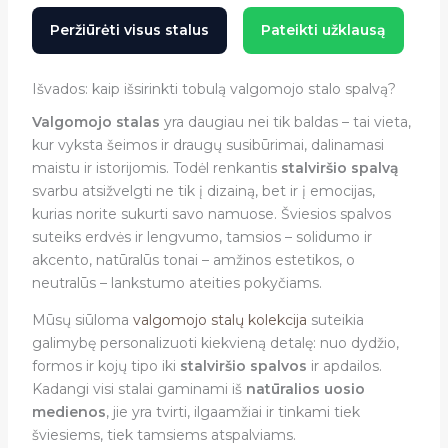
Peržiūrėti visus stalus
Pateikti užklausą
Išvados: kaip išsirinkti tobulą valgomojo stalo spalvą?
Valgomojo stalas
yra daugiau nei tik baldas – tai vieta,
kur vyksta šeimos ir draugų susibūrimai, dalinamasi
maistu ir istorijomis. Todėl renkantis
stalviršio spalvą
svarbu atsižvelgti ne tik į dizainą, bet ir į emocijas,
kurias norite sukurti savo namuose. Šviesios spalvos
suteiks erdvės ir lengvumo, tamsios – solidumo ir
akcento, natūralūs tonai – amžinos estetikos, o
neutralūs – lankstumo ateities pokyčiams.
Mūsų siūloma
valgomojo stalų kolekcija
suteikia
galimybę personalizuoti kiekvieną detalę: nuo dydžio,
formos ir kojų tipo iki
stalviršio spalvos
ir apdailos.
Kadangi visi stalai gaminami iš
natūralios uosio
medienos
, jie yra tvirti, ilgaamžiai ir tinkami tiek
šviesiems, tiek tamsiems atspalviams.