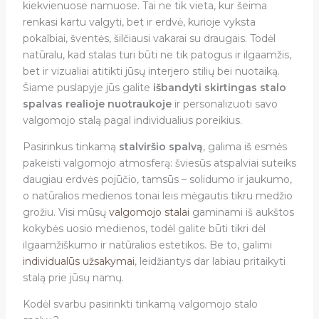
kiekvienuose namuose. Tai ne tik vieta, kur šeima
renkasi kartu valgyti, bet ir erdvė, kurioje vyksta
pokalbiai, šventės, šilčiausi vakarai su draugais. Todėl
natūralu, kad stalas turi būti ne tik patogus ir ilgaamžis,
bet ir vizualiai atitikti jūsų interjero stilių bei nuotaiką.
Šiame puslapyje jūs galite
išbandyti skirtingas stalo
spalvas realioje nuotraukoje
ir personalizuoti savo
valgomojo stalą pagal individualius poreikius.
Pasirinkus tinkamą
stalviršio spalvą
, galima iš esmės
pakeisti valgomojo atmosferą: šviesūs atspalviai suteiks
daugiau erdvės pojūčio, tamsūs – solidumo ir jaukumo,
o natūralios medienos tonai leis mėgautis tikru medžio
grožiu. Visi mūsų
valgomojo stalai
gaminami iš aukštos
kokybės uosio medienos, todėl galite būti tikri dėl
ilgaamžiškumo ir natūralios estetikos. Be to, galimi
individualūs užsakymai
, leidžiantys dar labiau pritaikyti
stalą prie jūsų namų.
Kodėl svarbu pasirinkti tinkamą valgomojo stalo