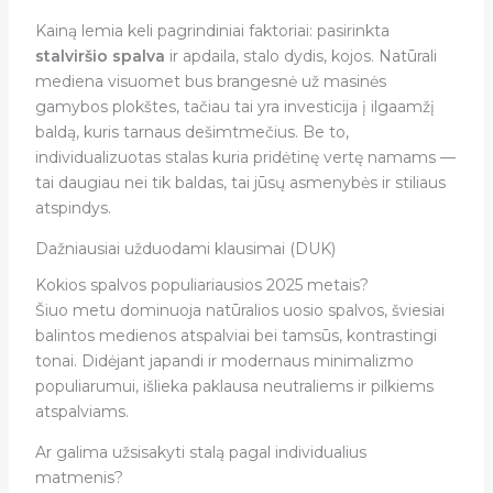
Kainą lemia keli pagrindiniai faktoriai: pasirinkta
stalviršio spalva
ir apdaila, stalo dydis, kojos. Natūrali
mediena visuomet bus brangesnė už masinės
gamybos plokštes, tačiau tai yra investicija į ilgaamžį
baldą, kuris tarnaus dešimtmečius. Be to,
individualizuotas stalas kuria pridėtinę vertę namams —
tai daugiau nei tik baldas, tai jūsų asmenybės ir stiliaus
atspindys.
Dažniausiai užduodami klausimai (DUK)
Kokios spalvos populiariausios 2025 metais?
Šiuo metu dominuoja natūralios uosio spalvos, šviesiai
balintos medienos atspalviai bei tamsūs, kontrastingi
tonai. Didėjant japandi ir modernaus minimalizmo
populiarumui, išlieka paklausa neutraliems ir pilkiems
atspalviams.
Ar galima užsisakyti stalą pagal individualius
matmenis?