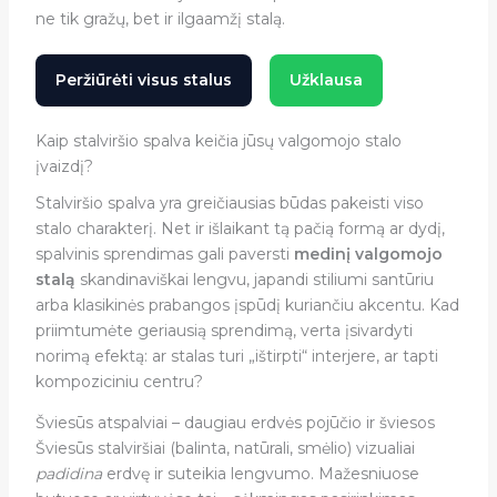
ne tik gražų, bet ir ilgaamžį stalą.
Peržiūrėti visus stalus
Užklausa
Kaip stalviršio spalva keičia jūsų valgomojo stalo
įvaizdį?
Stalviršio spalva yra greičiausias būdas pakeisti viso
stalo charakterį. Net ir išlaikant tą pačią formą ar dydį,
spalvinis sprendimas gali paversti
medinį valgomojo
stalą
skandinaviškai lengvu, japandi stiliumi santūriu
arba klasikinės prabangos įspūdį kuriančiu akcentu. Kad
priimtumėte geriausią sprendimą, verta įsivardyti
norimą efektą: ar stalas turi „ištirpti“ interjere, ar tapti
kompoziciniu centru?
Šviesūs atspalviai – daugiau erdvės pojūčio ir šviesos
Šviesūs stalviršiai (balinta, natūrali, smėlio) vizualiai
padidina
erdvę ir suteikia lengvumo. Mažesniuose