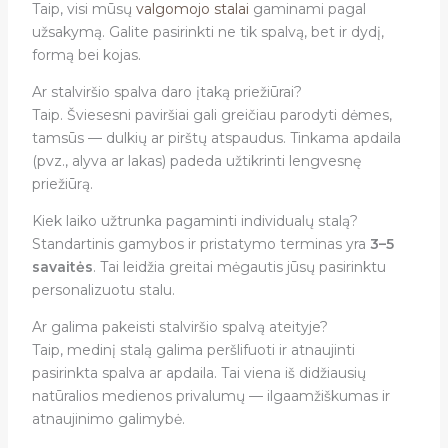
Taip, visi mūsų
valgomojo stalai
gaminami pagal
užsakymą. Galite pasirinkti ne tik spalvą, bet ir dydį,
formą bei kojas.
Ar stalviršio spalva daro įtaką priežiūrai?
Taip. Šviesesni paviršiai gali greičiau parodyti dėmes,
tamsūs — dulkių ar pirštų atspaudus. Tinkama apdaila
(pvz., alyva ar lakas) padeda užtikrinti lengvesnę
priežiūrą.
Kiek laiko užtrunka pagaminti individualų stalą?
Standartinis gamybos ir pristatymo terminas yra
3–5
savaitės
. Tai leidžia greitai mėgautis jūsų pasirinktu
personalizuotu stalu.
Ar galima pakeisti stalviršio spalvą ateityje?
Taip, medinį stalą galima peršlifuoti ir atnaujinti
pasirinkta spalva ar apdaila. Tai viena iš didžiausių
natūralios medienos privalumų — ilgaamžiškumas ir
atnaujinimo galimybė.