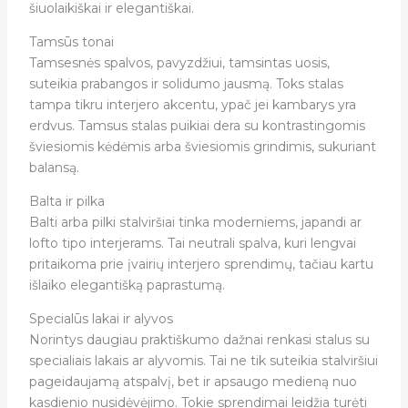
šiuolaikiškai ir elegantiškai.
Tamsūs tonai
Tamsesnės spalvos, pavyzdžiui, tamsintas uosis,
suteikia prabangos ir solidumo jausmą. Toks stalas
tampa tikru interjero akcentu, ypač jei kambarys yra
erdvus. Tamsus stalas puikiai dera su kontrastingomis
šviesiomis kėdėmis arba šviesiomis grindimis, sukuriant
balansą.
Balta ir pilka
Balti arba pilki stalviršiai tinka moderniems, japandi ar
lofto tipo interjerams. Tai neutrali spalva, kuri lengvai
pritaikoma prie įvairių interjero sprendimų, tačiau kartu
išlaiko elegantišką paprastumą.
Specialūs lakai ir alyvos
Norintys daugiau praktiškumo dažnai renkasi stalus su
specialiais lakais ar alyvomis. Tai ne tik suteikia stalviršiui
pageidaujamą atspalvį, bet ir apsaugo medieną nuo
kasdienio nusidėvėjimo. Tokie sprendimai leidžia turėti