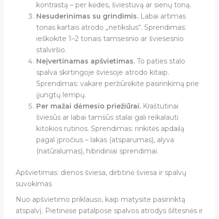
kontrastą – per kėdes, šviestuvą ar sienų toną.
Nesuderinimas su grindimis.
Labai artimas
tonas kartais atrodo „netikslus“. Sprendimas:
ieškokite 1–2 tonais tamsesnio ar šviesesnio
stalviršio.
Neįvertinamas apšvietimas.
To paties stalo
spalva skirtingoje šviesoje atrodo kitaip.
Sprendimas: vakare peržiūrėkite pasirinkimą prie
įjungtų lempų.
Per mažai dėmesio priežiūrai.
Kraštutinai
šviesūs ar labai tamsūs stalai gali reikalauti
kitokios rutinos. Sprendimas: rinkitės apdailą
pagal įpročius – lakas (atsparumas), alyva
(natūralumas), hibridiniai sprendimai.
Apšvietimas: dienos šviesa, dirbtinė šviesa ir spalvų
suvokimas
Nuo apšvietimo priklauso, kaip matysite pasirinktą
atspalvį. Pietinėse patalpose spalvos atrodys šiltesnės ir