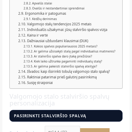
Apvalūs stalai
Ovalūs ir nestandartiniai sprendimai
Ergonomika ir patogumas
Kėdžių derinimas
Valgomojo stalų tendencijos 2025 metais
Individualūs užsakymai: jūsų stalviršio spalvos vizija
Kaina ir vertė
Dažniausiai užduodami klausimai (DUK)
Kokios spalvos populiariausios 2025 metais?
Ar galima užsisakyti stalą pagal individualius matmenis?
Ar stalviršio spalva daro įtaką priežiūrai?
Kiek laiko užtrunka pagaminti individualų stalą?
Ar galima pakeisti stalviršio spalvą ateityje?
Išvados: kaip išsirinkti tobulą valgomojo stalo spalvą?
Raktiniai patarimai prieš galutinį pasirinkimą
Susiję straipsniai
Valgomojo stalo stalviršio spalvų
personalizacija
PASIRINKTI STALVIRŠIO SPALVĄ