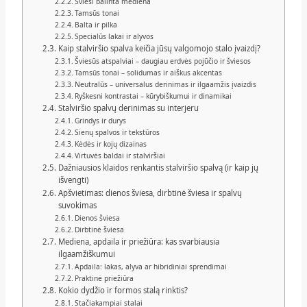
Šviesi balinta mediena
Tamsūs tonai
Balta ir pilka
Specialūs lakai ir alyvos
Kaip stalviršio spalva keičia jūsų valgomojo stalo įvaizdį?
Šviesūs atspalviai – daugiau erdvės pojūčio ir šviesos
Tamsūs tonai – solidumas ir aiškus akcentas
Neutralūs – universalus derinimas ir ilgaamžis įvaizdis
Ryškesni kontrastai – kūrybiškumui ir dinamikai
Stalviršio spalvų derinimas su interjeru
Grindys ir durys
Sienų spalvos ir tekstūros
Kėdės ir kojų dizainas
Virtuvės baldai ir stalviršiai
Dažniausios klaidos renkantis stalviršio spalvą (ir kaip jų
išvengti)
Apšvietimas: dienos šviesa, dirbtinė šviesa ir spalvų
suvokimas
Dienos šviesa
Dirbtinė šviesa
Mediena, apdaila ir priežiūra: kas svarbiausia
ilgaamžiškumui
Apdaila: lakas, alyva ar hibridiniai sprendimai
Praktinė priežiūra
Kokio dydžio ir formos stalą rinktis?
Stačiakampiai stalai