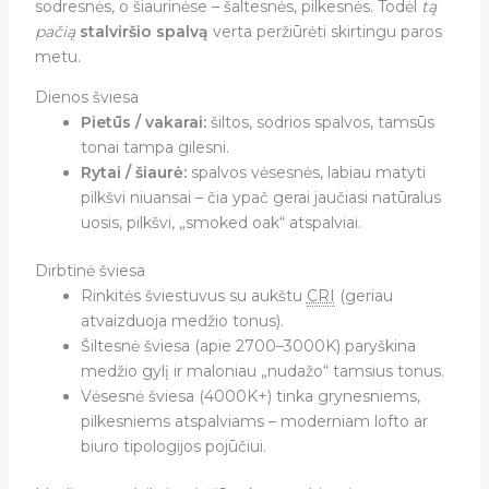
sodresnės, o šiaurinėse – šaltesnės, pilkesnės. Todėl
tą
pačią
stalviršio spalvą
verta peržiūrėti skirtingu paros
metu.
Dienos šviesa
Pietūs / vakarai:
šiltos, sodrios spalvos, tamsūs
tonai tampa gilesni.
Rytai / šiaurė:
spalvos vėsesnės, labiau matyti
pilkšvi niuansai – čia ypač gerai jaučiasi natūralus
uosis, pilkšvi, „smoked oak“ atspalviai.
Dirbtinė šviesa
Rinkitės šviestuvus su aukštu
CRI
(geriau
atvaizduoja medžio tonus).
Šiltesnė šviesa (apie 2700–3000K) paryškina
medžio gylį ir maloniau „nudažo“ tamsius tonus.
Vėsesnė šviesa (4000K+) tinka grynesniems,
pilkesniems atspalviams – moderniam lofto ar
biuro tipologijos pojūčiui.