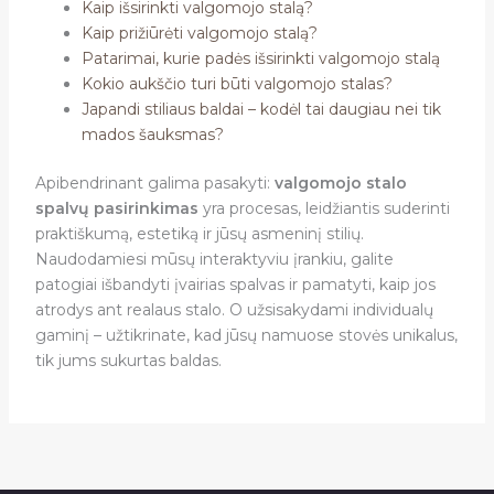
Kaip išsirinkti valgomojo stalą?
Kaip prižiūrėti valgomojo stalą?
Patarimai, kurie padės išsirinkti valgomojo stalą
Kokio aukščio turi būti valgomojo stalas?
Japandi stiliaus baldai – kodėl tai daugiau nei tik
mados šauksmas?
Apibendrinant galima pasakyti:
valgomojo stalo
spalvų pasirinkimas
yra procesas, leidžiantis suderinti
praktiškumą, estetiką ir jūsų asmeninį stilių.
Naudodamiesi mūsų interaktyviu įrankiu, galite
patogiai išbandyti įvairias spalvas ir pamatyti, kaip jos
atrodys ant realaus stalo. O užsisakydami individualų
gaminį – užtikrinate, kad jūsų namuose stovės unikalus,
tik jums sukurtas baldas.