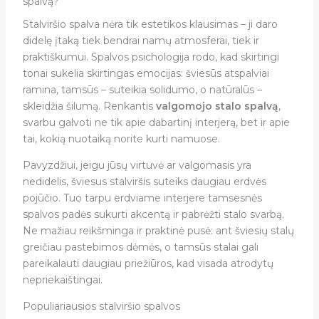
spalvą?
Stalviršio spalva nėra tik estetikos klausimas – ji daro
didelę įtaką tiek bendrai namų atmosferai, tiek ir
praktiškumui. Spalvos psichologija rodo, kad skirtingi
tonai sukelia skirtingas emocijas: šviesūs atspalviai
ramina, tamsūs – suteikia solidumo, o natūralūs –
skleidžia šilumą. Renkantis
valgomojo stalo spalvą
,
svarbu galvoti ne tik apie dabartinį interjerą, bet ir apie
tai, kokią nuotaiką norite kurti namuose.
Pavyzdžiui, jeigu jūsų virtuvė ar valgomasis yra
nedidelis, šviesus stalviršis suteiks daugiau erdvės
pojūčio. Tuo tarpu erdviame interjere tamsesnės
spalvos padės sukurti akcentą ir pabrėžti stalo svarbą.
Ne mažiau reikšminga ir praktinė pusė: ant šviesių stalų
greičiau pastebimos dėmės, o tamsūs stalai gali
pareikalauti daugiau priežiūros, kad visada atrodytų
nepriekaištingai.
Populiariausios stalviršio spalvos