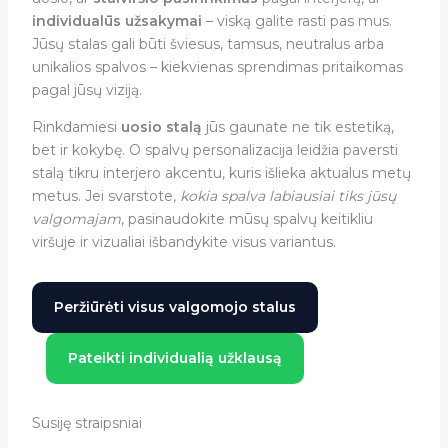
individualūs užsakymai
– viską galite rasti pas mus.
Jūsų stalas gali būti šviesus, tamsus, neutralus arba
unikalios spalvos – kiekvienas sprendimas pritaikomas
pagal jūsų viziją.
Rinkdamiesi
uosio stalą
jūs gaunate ne tik estetiką,
bet ir kokybę. O spalvų personalizacija leidžia paversti
stalą tikru interjero akcentu, kuris išlieka aktualus metų
metus. Jei svarstote,
kokia spalva labiausiai tiks jūsų
valgomajam
, pasinaudokite mūsų spalvų keitikliu
viršuje ir vizualiai išbandykite visus variantus.
Peržiūrėti visus valgomojo stalus
Pateikti individualią užklausą
Susiję straipsniai