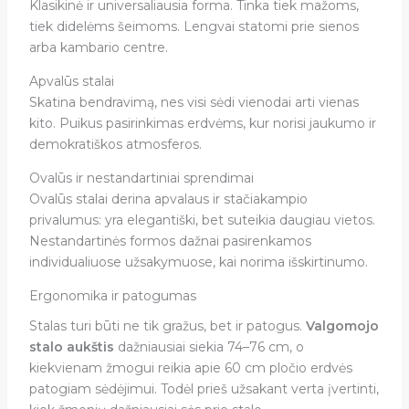
Klasikinė ir universaliausia forma. Tinka tiek mažoms,
tiek didelėms šeimoms. Lengvai statomi prie sienos
arba kambario centre.
Apvalūs stalai
Skatina bendravimą, nes visi sėdi vienodai arti vienas
kito. Puikus pasirinkimas erdvėms, kur norisi jaukumo ir
demokratiškos atmosferos.
Ovalūs ir nestandartiniai sprendimai
Ovalūs stalai derina apvalaus ir stačiakampio
privalumus: yra elegantiški, bet suteikia daugiau vietos.
Nestandartinės formos dažnai pasirenkamos
individualiuose užsakymuose, kai norima išskirtinumo.
Ergonomika ir patogumas
Stalas turi būti ne tik gražus, bet ir patogus.
Valgomojo
stalo aukštis
dažniausiai siekia 74–76 cm, o
kiekvienam žmogui reikia apie 60 cm pločio erdvės
patogiam sėdėjimui. Todėl prieš užsakant verta įvertinti,