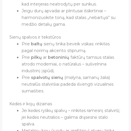
kad interjeras neatrodytų per sunkus.
Jeigu durų apvadai ar plintusai išskirtiniai –
harmonizuokite toną, kad stalas „nebartųsi“ su
medžio detalių gama.
Sienų spalvos ir tekstūros
Prie
baltų
sienų tinka beveik viskas: rinkitės
pagal norimą akcento stiprumą.
Prie
pilkų
ar
betoninių
faktūrų tamsus stalas
atrodo moderniai, o natūralus – sušvelnina
industrinį įspūdį.
Prie
spalvotų sienų
(mėlyna, samanų žalia)
neutralūs stalviršiai padeda išvengti vizualinės
sumaišties.
Kėdės ir kojų dizainas
Jei kėdės ryškių spalvų – rinkitės ramesnį stalviršį;
jei kėdės neutralios – galima drąsesnė stalo
spalva.
Metalinių kojų (juodų ar grafitinių) atveju tinka