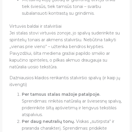
tiek šviesūs, tiek tamsūs tonai – svarbu
subalansuoti kontrastą su grindimis.
Virtuvės baldai ir stalviršiai
Jei stalas stovi virtuvės zonoje, jo spalvą suderinkite su
spintelių tonais ar akmens stalviršiu. Nebūtina taikyti
„vienas prie vieno“ – užtenka bendros krypties.
Pavyzdžiui, šilta mediena gražiai papildo smėlio ar
kapučino spinteles, o pilkas akmuo draugauja su
natūralia uosio tekstūra.
Dažniausios klaidos renkantis stalviršio spalvą (ir kaip jų
išvengti)
Per tamsus stalas mažoje patalpoje.
Sprendimas: rinkitės natūralią ar šviesesnę spalvą,
priderinkite šiltą apšvietimą ir lengvus tekstilės
atspalvius.
Per daug neutralių tonų.
Viskas „sutirpsta“ ir
praranda charakterį. Sprendimas: pridėkite