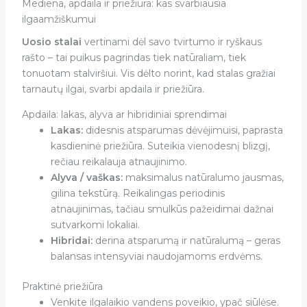
Mediena, apdaila ir priežiūra: kas svarbiausia
ilgaamžiškumui
Uosio stalai
vertinami dėl savo tvirtumo ir ryškaus
rašto – tai puikus pagrindas tiek natūraliam, tiek
tonuotam stalviršiui. Vis dėlto norint, kad stalas gražiai
tarnautų ilgai, svarbi apdaila ir priežiūra.
Apdaila: lakas, alyva ar hibridiniai sprendimai
Lakas:
didesnis atsparumas dėvėjimuisi, paprasta
kasdieninė priežiūra. Suteikia vienodesnį blizgį,
rečiau reikalauja atnaujinimo.
Alyva / vaškas:
maksimalus natūralumo jausmas,
gilina tekstūrą. Reikalingas periodinis
atnaujinimas, tačiau smulkūs pažeidimai dažnai
sutvarkomi lokaliai.
Hibridai:
derina atsparumą ir natūralumą – geras
balansas intensyviai naudojamoms erdvėms.
Praktinė priežiūra
Venkite ilgalaikio vandens poveikio, ypač siūlėse.