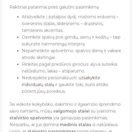
Raktiniai patarimai prieš galutinį pasirinkimą
Atsižvelkite į patalpos dydį: mažoms erdvėms –
šviesesnis stalas, didesnėms – drąsesnis,
tamsesnis akcentas.
Derinkite spalvą prie grindų, sienų ir kėdžių – taip
sukursite harmoningą interjerą.
Nepamirškite apšvietimo: spalvos dieną ir vakare
atrodo skirtingai.
Rinkitės pagal priežiūros įpročius: alyva suteikia
natūralumo, lakas – atsparumo.
Nedvejokite personalizuoti:
užsakykite
individualų stalą
ir gaukite tokį, kuris atitiks
būtent jūsų poreikius.
Jei ieškote kokybiško, išskirtinio ir ilgaamžio sprendimo
savo namams, mūsų
valgomojo stalai
su įvairiomis
stalviršio spalvomis
yra geriausias pasirinkimas.
Nesvarbu, ar jus domina
medinis stalas
iš natūralaus
uosio, ar
stalviršio pasirinkimas
pagal interjerą, ar