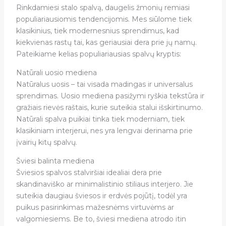
Rinkdamiesi stalo spalvą, daugelis žmonių remiasi
populiariausiomis tendencijomis. Mes siūlome tiek
klasikinius, tiek modernesnius sprendimus, kad
kiekvienas rastų tai, kas geriausiai dera prie jų namų.
Pateikiame kelias populiariausias spalvų kryptis:
Natūrali uosio mediena
Natūralus uosis – tai visada madingas ir universalus
sprendimas. Uosio mediena pasižymi ryškia tekstūra ir
gražiais rievės raštais, kurie suteikia stalui išskirtinumo.
Natūrali spalva puikiai tinka tiek moderniam, tiek
klasikiniam interjerui, nes yra lengvai derinama prie
įvairių kitų spalvų.
Šviesi balinta mediena
Šviesios spalvos stalviršiai idealiai dera prie
skandinaviško ar minimalistinio stiliaus interjero. Jie
suteikia daugiau šviesos ir erdvės pojūtį, todėl yra
puikus pasirinkimas mažesnėms virtuvėms ar
valgomiesiems. Be to, šviesi mediena atrodo itin