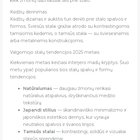
kiek žmonių dažniausiai sės prie stalo.
Kėdžių derinimas
Kėdžių dizainas ir aukštis turi derėti prie stalo spalvos ir
formos. Šviesūs stalai gražiai atrodo su kontrastingomis
tamsiomis kėdėmis, o tamsūs stalai — su šviesesnėmis
arba metalinėmis konstrukcijomis.
Valgomojo stalų tendencijos 2025 metais
Kiekvienais metais keičiasi interjero madų kryptys. Šiuo
metu ypač populiarios šios stalų spalvų ir formų
tendencijos:
Natūralumas
— daugiau žmonių renkasi
natūralius atspalvius, išryškinančius medžio
tekstūrą.
Japandi stilius
— skandinaviško minimalizmo ir
japoniškos estetikos derinys, kur vyrauja
neutralios spalvos ir švarios linijos.
Tamsūs stalai
— kontrastingi, solidūs ir vizualiai
stiprūs sprendimai.