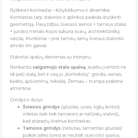
Ryškesni kontrastai – kūrybiškumui ir dinamikai
Kontrastas tarp stalviršio ir aplinkos padeda išryškinti
geometriją. Pavyzdžiui, šviesios sienos + tamsus stalas
+ juodos metalo kojos sukuria švarų, architektūrišką
vaizdą. Atvirkščiai – prie tamsių sienų šviesus stalviršis
atrodo itin gaiviai.
Stalviršio spalvų derinimas su interjeru
Renkantis
valgomojo stalo spalvą
, svarbu įvertinti ne
tik patį stalą, bet ir visą jo „kontekstą“: grindis, sienas,
kėdes, apšvietimą, tekstilę. Žemiau – trumpa praktinė
atmintinė.
Grindys ir durys
Šviesios grindys
(ąžuolas, uosis, eglių lentos):
rinkitės šiek tiek tamsesnį ar natūralų stalviršį,
kad atsirastų švelnus kontrastas.
Tamsios grindys
(riešutas, tamsintas ąžuolas):
puikiai įsilies šviesi ar neutrali
stalviršio spalva
,