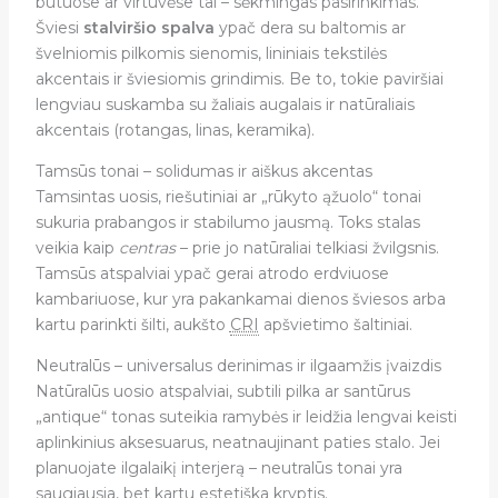
butuose ar virtuvėse tai – sėkmingas pasirinkimas.
Šviesi
stalviršio spalva
ypač dera su baltomis ar
švelniomis pilkomis sienomis, lininiais tekstilės
akcentais ir šviesiomis grindimis. Be to, tokie paviršiai
lengviau suskamba su žaliais augalais ir natūraliais
akcentais (rotangas, linas, keramika).
Tamsūs tonai – solidumas ir aiškus akcentas
Tamsintas uosis, riešutiniai ar „rūkyto ąžuolo“ tonai
sukuria prabangos ir stabilumo jausmą. Toks stalas
veikia kaip
centras
– prie jo natūraliai telkiasi žvilgsnis.
Tamsūs atspalviai ypač gerai atrodo erdviuose
kambariuose, kur yra pakankamai dienos šviesos arba
kartu parinkti šilti, aukšto
CRI
apšvietimo šaltiniai.
Neutralūs – universalus derinimas ir ilgaamžis įvaizdis
Natūralūs uosio atspalviai, subtili pilka ar santūrus
„antique“ tonas suteikia ramybės ir leidžia lengvai keisti
aplinkinius aksesuarus, neatnaujinant paties stalo. Jei
planuojate ilgalaikį interjerą – neutralūs tonai yra
saugiausia, bet kartu estetiška kryptis.