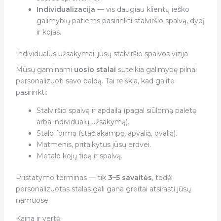
Individualizacija
— vis daugiau klientų ieško
galimybių patiems pasirinkti stalviršio spalvą, dydį
ir kojas.
Individualūs užsakymai: jūsų stalviršio spalvos vizija
Mūsų gaminami
uosio stalai
suteikia galimybę pilnai
personalizuoti savo baldą. Tai reiškia, kad galite
pasirinkti:
Stalviršio spalvą ir apdailą (pagal siūlomą paletę
arba individualų užsakymą).
Stalo formą (stačiakampę, apvalią, ovalią).
Matmenis, pritaikytus jūsų erdvei.
Metalo kojų tipą ir spalvą.
Pristatymo terminas — tik
3–5 savaitės
, todėl
personalizuotas stalas gali gana greitai atsirasti jūsų
namuose.
Kaina ir vertė