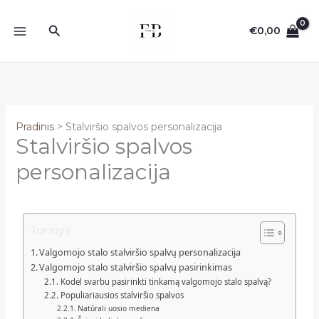
Pereiti
prie
Paieška
€
0,00
turinio
Pradinis
Stalviršio spalvos personalizacija
Stalviršio spalvos
personalizacija
Turinys
Valgomojo stalo stalviršio spalvų personalizacija
Valgomojo stalo stalviršio spalvų pasirinkimas
Kodėl svarbu pasirinkti tinkamą valgomojo stalo spalvą?
Populiariausios stalviršio spalvos
Natūrali uosio mediena