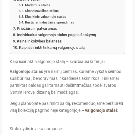
Modernus stalas
Skandinaviškas stilius
Klasikinis valgomojo stalas
Rustic ar industrinis sprendimas
Priežiūra ir patvarumas
Individualus valgomojo stalas pagal užsakymą
Kaina ir kokybės balansas
Kaip išsirinkti tinkamą valgomojo stalą
Kaip išsirinkti valgomojo stalą – svarbiausi kriterijai
Valgomojo stalas
yra namų centras, kuriame vyksta šeimos
susibūrimai, bendravimas ir kasdienės akimirkos. Tinkamai
parinktas baldas gali tarnauti dešimtmečius, todėl svarbu
įvertinti erdvę, dizainą bei medžiagas.
Jeigu planuojate pasirinkti baldą, rekomenduojame peržiūrėti
visą kolekciją pagrindinėje kategorijoje
–
valgomojo stalai
:
Stalo dydis ir vieta namuose