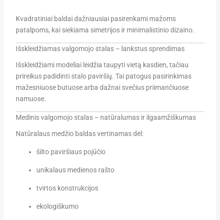
Kvadratiniai baldai dažniausiai pasirenkami mažoms
patalpoms, kai siekiama simetrijos ir minimalistinio dizaino.
Išskleidžiamas valgomojo stalas – lankstus sprendimas
Išskleidžiami modeliai leidžia taupyti vietą kasdien, tačiau
prireikus padidinti stalo paviršių. Tai patogus pasirinkimas
mažesniuose butuose arba dažnai svečius priimančiuose
namuose.
Medinis valgomojo stalas – natūralumas ir ilgaamžiškumas
Natūralaus medžio baldas vertinamas dėl:
šilto paviršiaus pojūčio
unikalaus medienos rašto
tvirtos konstrukcijos
ekologiškumo