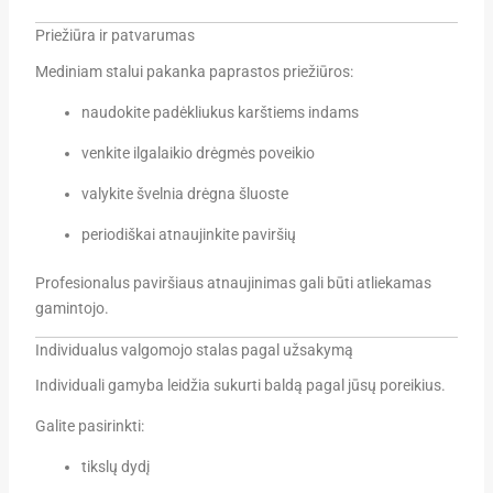
Priežiūra ir patvarumas
Mediniam stalui pakanka paprastos priežiūros:
naudokite padėkliukus karštiems indams
venkite ilgalaikio drėgmės poveikio
valykite švelnia drėgna šluoste
periodiškai atnaujinkite paviršių
Profesionalus paviršiaus atnaujinimas gali būti atliekamas
gamintojo.
Individualus valgomojo stalas pagal užsakymą
Individuali gamyba leidžia sukurti baldą pagal jūsų poreikius.
Galite pasirinkti:
tikslų dydį