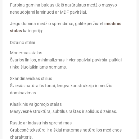
Farbina
gamina baldus tik iš natūralaus medžio masyvo –
nenaudojami laminuoti ar MDF paviršiai.
Jeigu domina medžio sprendimai, galite peržiūrėti
medinis
stalas
kategoriją:
Dizaino stiliai
Modernus stalas
Švarios linijos, minimalizmas ir vienspalviai paviršiai puikiai
tinka šiuolaikiniams namams.
Skandinaviškas stilius
Šviesūs natūralūs tonai, lengva konstrukcija ir medžio
dominavimas.
Klasikinis valgomojo stalas
Masyvesnė struktūra, subtilus raštas ir solidus dizainas.
Rustic ar industrinis sprendimas
Grubesnė tekstūra ir aiškiai matomas natūralios medienos
charakteris.