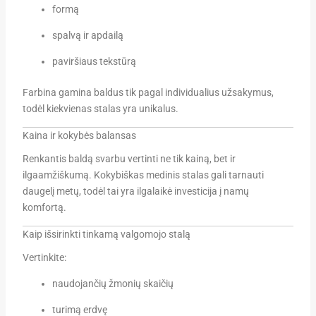
formą
spalvą ir apdailą
paviršiaus tekstūrą
Farbina
gamina baldus tik pagal individualius užsakymus,
todėl kiekvienas stalas yra unikalus.
Kaina ir kokybės balansas
Renkantis baldą svarbu vertinti ne tik kainą, bet ir
ilgaamžiškumą. Kokybiškas medinis stalas gali tarnauti
daugelį metų, todėl tai yra ilgalaikė investicija į namų
komfortą.
Kaip išsirinkti tinkamą valgomojo stalą
Vertinkite:
naudojančių žmonių skaičių
turimą erdvę