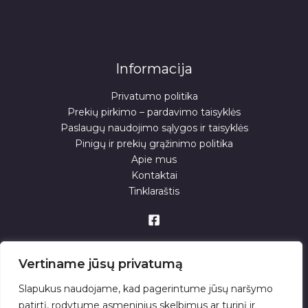
Informacija
Privatumo politika
Prekių pirkimo – pardavimo taisyklės
Paslaugų naudojimo sąlygos ir taisyklės
Pinigų ir prekių grąžinimo politika
Apie mus
Kontaktai
Tinklaraštis
Vertiname jūsų privatumą
Slapukus naudojame, kad pagerintume jūsų naršymo
patirtį, rodytume asmeninius skelbimus ar turinį ir