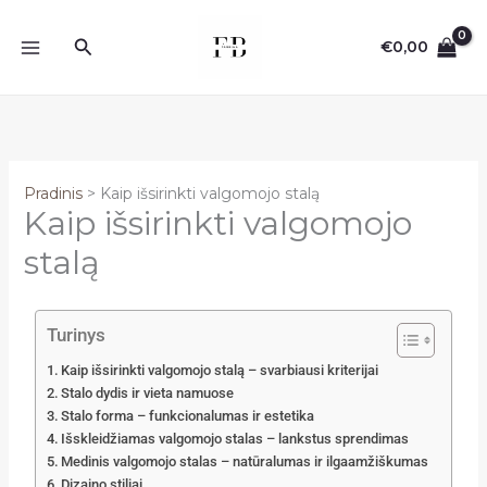
Pereiti
prie
Paieška
€
0,00
turinio
Pradinis
Kaip išsirinkti valgomojo stalą
Kaip išsirinkti valgomojo
stalą
Turinys
Kaip išsirinkti valgomojo stalą – svarbiausi kriterijai
Stalo dydis ir vieta namuose
Stalo forma – funkcionalumas ir estetika
Išskleidžiamas valgomojo stalas – lankstus sprendimas
Medinis valgomojo stalas – natūralumas ir ilgaamžiškumas
Dizaino stiliai