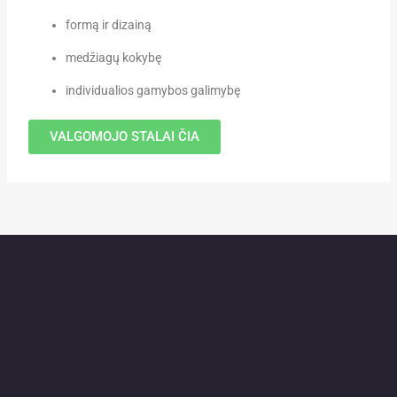
formą ir dizainą
medžiagų kokybę
individualios gamybos galimybę
VALGOMOJO STALAI ČIA