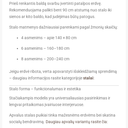
Prieš renkantis baldą svarbu įvertinti patalpos erdvę.
Rekomenduojama palikti bent 90 cm atstumą nuo stalo iki
sienos ar kito baldo, kad judėjimas būtų patogus.
Stalo matmenys dažniausiai parenkami pagal žmonių skaičių:
4 asmenims – apie 140 × 80 cm
6 asmenims – 160–180 cm
8 asmenims – 200–240 cm
Jeigu erdvė ribota, verta apsvarstyti išskleidžiamą sprendimą
– daugiau informacijos rasite kategorijoje
stalai
:
Stalo forma – funkcionalumas ir estetika
Stačiakampis modelis yra universaliausias pasirinkimas ir
lengvai pritaikomas įvairiuose interjeruose.
Apvalus stalas puikiai tinka mažesnėms erdvėms bei skatina
socialų bendravimą.
Daugiau apvalių variantų rasite čia: