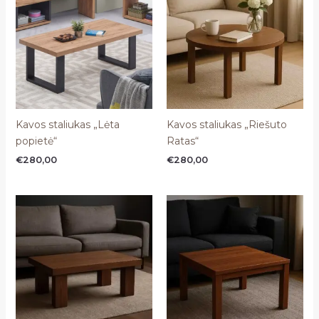
Kavos staliukas „Lėta
Kavos staliukas „Riešuto
popietė“
Ratas“
€
280,00
€
280,00