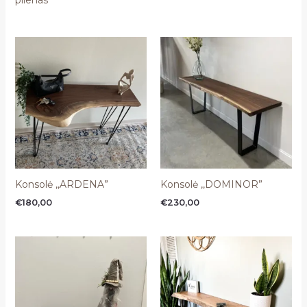
plienas
Konsolė ,,ARDENA”
Konsolė ,,DOMINOR”
€
180,00
€
230,00