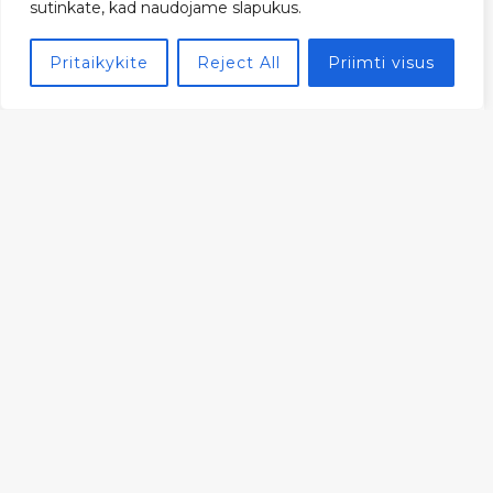
sutinkate, kad naudojame slapukus.
Pritaikykite
Reject All
Priimti visus
Lovos spintelė ,,Jaukumo
Lovos spintelė ,,Namu
dvelksmas”
šiluma”
€
300,00
€
350,00
Medinė knygų lentyna
Medinis stalas ,,Kiro”
,,Mira”
€
480,00