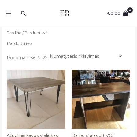
Pereiti
prie
Paieška
€
0,00
turinio
Pradžia
/ Parduotuvė
Parduotuvė
Rodoma 1–36 iš 122
Ąžuolinis kavos staliukas
Darbo stalas ,,RIVO”