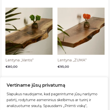
Lentyna ,,Vantis”
Lentyna ,,ZUMA”
€
80,00
€
95,00
Vertiname jūsų privatumą
Slapukus naudojame, kad pagerintume jūsų naršymo
patirtį, rodytume asmeninius skelbimus ar turinį ir
analizuotume srautą. Spausdami „Priimti viską“,