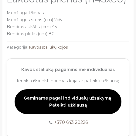
Medžiaga Plienas
Medžiagos storis (cm) 2×6
Bendras aukštis (cm) 45
Bendras plotis (cm) 80
Kategorija:
Kavos staliukų kojos
Kavos staliuką pagaminsime individualiai.
Tereikia išsirinkti norimas kojas ir pateikti užklausą.
Gaminame pagal individualų užsakymą.
Pateikti užklausą
📞
+370 643 20226