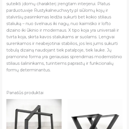
suteikti įdomų charakterį įrengtam interjerui. Platus
parduotuvėje Rustykalneuchwyty.pl siūlomų kojų ir
stalviršių pasirinkimas leidžia sukurti bet kokio stiliaus
staliuką – nuo švelnaus iki nagų, nuo kaimiško ir lofto
dizaino iki ūkinio ir modernaus. X tipo koja yra universali ir
tvirta koja, skirta kavos staliukams ar suolams. Lengvai
surenkamos ir neabejotinai stabilios, jos leis jums sukurti
tobulą dizainą naudojant tiek patalpoje, tiek lauke. Jų
pramoninė forma yra geriausias sprendimas modernistinio
stiliaus šalininkams, turintiems paprastų ir funkcionalių
formų determinantus.
Panašūs produktai