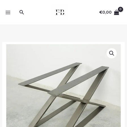
Pereiti
prie
Paieška
€
0,00
turinio