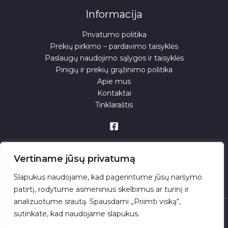
Informacija
Privatumo politika
Prekių pirkimo – pardavimo taisyklės
Paslaugų naudojimo sąlygos ir taisyklės
Pinigų ir prekių grąžinimo politika
Apie mus
Kontaktai
Tinklaraštis
Vertiname jūsų privatumą
Slapukus naudojame, kad pagerintume jūsų naršymo
patirtį, rodytume asmeninius skelbimus ar turinį ir
analizuotume srautą. Spausdami „Priimti viską“,
sutinkate, kad naudojame slapukus.
© 2026 . Powered by