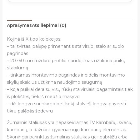
Aprašymas
Atsiliepimai (0)
Kojinė iš X tipo kolekcijos:
– tai tvirtas, palėpę primenantis stalviršio, stalo ar suolo
pagrindas
– 20×60 mm uždaro profilio naudojimas užtikrina puikų
stabilumą
– tinkamas montavimo pagrindas ir didelis montavimo
skylių skaičius užtikrina naudojimo saugumą
– koja puikiai dera su visų rūšių stalviršiais, pagamintais tiek
iš plokštės, tiek iš medžio masyvo
– dėl lengvo surinkimo bet kokį stalviršį lengva paversti
tikru palėpės šedevru
Žurnalinis staliukas yra nepakeičiamas TV kambarių, svečių
kambarių, o dažnai ir gyvenamųjų kambarių elementas.
Skoningai parinktas žurnalinis staliukas gali pabrėžti arba