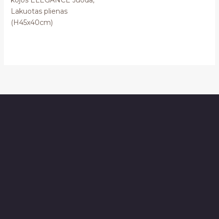
kojos ELEGANCE Juoda,
Lakuotas plienas
(H45x40cm)