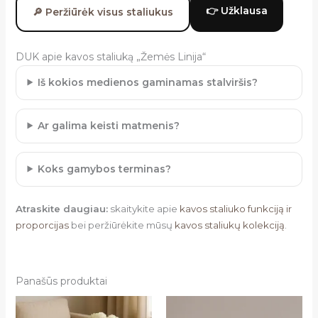
👉 Užklausa
🔎 Peržiūrėk visus staliukus
DUK apie kavos staliuką „Žemės Linija“
Iš kokios medienos gaminamas stalviršis?
Ar galima keisti matmenis?
Koks gamybos terminas?
Atraskite daugiau:
skaitykite apie
kavos staliuko funkciją ir
proporcijas
bei peržiūrėkite mūsų
kavos staliukų kolekciją
.
Panašūs produktai