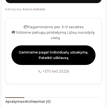
Kategorija:
Kavos staliukai
📦
Pagaminsime per 3–5 savaites
🚚
Siūlome patogų pristatymą į jūsų nurodytą
vietą
Gaminame pagal individualų užsakymą.
Pateikti užklausą
📞
+370 643 20226
Aprašymas
Atsiliepimai (0)