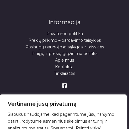
Informacija
Privatumo politika
Prekių pirkimo – pardavimo taisyklės
Paslaugų naudojimo sąlygos ir taisyklės
Pinigų ir prekių grąžinimo politika
Apie mus
Kontaktai
Tinklaraštis
Vertiname jūsų privatumą
Slapukus naudojame, kad pagerintume jūsų naršymo
patirtį, rodytume asmeninius skelbimus ar turinį ir
analizuotume srautą. Spausdami „Priimti viską“,