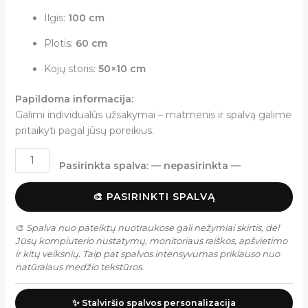
Ilgis:
100 cm
Plotis:
60 cm
Kojų storis:
50×10 cm
Papildoma informacija:
Galimi individualūs užsakymai – matmenis ir spalvą galime
pritaikyti pagal jūsų poreikius.
Pasirinkta spalva:
— nepasirinkta —
🎨 PASIRINKTI SPALVĄ
🎨
Spalva nuo pateiktų nuotraukose gali nežymiai skirtis, dėl
Jūsų kompiuterio nustatymų, monitoriaus raiškos, apšvietimo
ir kitų veiksnių. Taip pat spalvos intensyvumas priklauso nuo
natūralaus medžio tekstūros.
✨ Stalviršio spalvos personalizacija