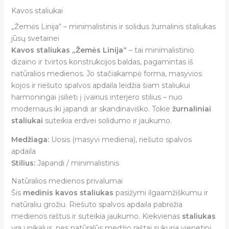
Kavos staliukai
„Žemės Linija“ – minimalistinis ir solidus žurnalinis staliukas
jūsų svetainei
Kavos staliukas „Žemės Linija“
– tai minimalistinio
dizaino ir tvirtos konstrukcijos baldas, pagamintas iš
natūralios medienos. Jo stačiakampė forma, masyvios
kojos ir riešuto spalvos apdaila leidžia šiam staliukui
harmoningai įsilieti į įvairius interjero stilius – nuo
modernaus iki japandi ar skandinaviško. Tokie
žurnaliniai
staliukai
suteikia erdvei solidumo ir jaukumo.
Medžiaga:
Uosis (masyvi mediena), riešuto spalvos
apdaila
Stilius:
Japandi / minimalistinis
Natūralios medienos privalumai
Šis
medinis kavos staliukas
pasižymi ilgaamžiškumu ir
natūraliu grožiu. Riešuto spalvos apdaila pabrėžia
medienos raštus ir suteikia jaukumo. Kiekvienas
staliukas
yra unikalus, nes natūralūs medžio raštai sukuria vienetinį