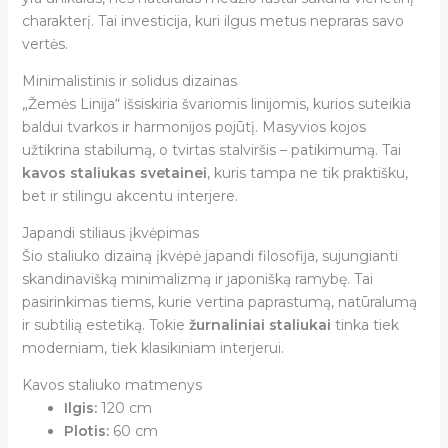
charakterį. Tai investicija, kuri ilgus metus nepraras savo
vertės.
Minimalistinis ir solidus dizainas
„Žemės Linija“ išsiskiria švariomis linijomis, kurios suteikia
baldui tvarkos ir harmonijos pojūtį. Masyvios kojos
užtikrina stabilumą, o tvirtas stalviršis – patikimumą. Tai
kavos staliukas svetainei
, kuris tampa ne tik praktišku,
bet ir stilingu akcentu interjere.
Japandi stiliaus įkvėpimas
Šio staliuko dizainą įkvėpė japandi filosofija, sujungianti
skandinavišką minimalizmą ir japonišką ramybę. Tai
pasirinkimas tiems, kurie vertina paprastumą, natūralumą
ir subtilią estetiką. Tokie
žurnaliniai staliukai
tinka tiek
moderniam, tiek klasikiniam interjerui.
Kavos staliuko matmenys
Ilgis:
120 cm
Plotis:
60 cm