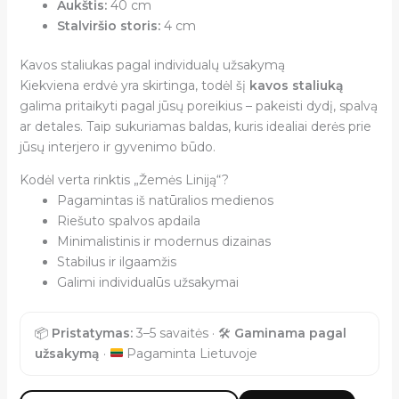
Aukštis:
40 cm
Stalviršio storis:
4 cm
Kavos staliukas pagal individualų užsakymą
Kiekviena erdvė yra skirtinga, todėl šį
kavos staliuką
galima pritaikyti pagal jūsų poreikius – pakeisti dydį, spalvą
ar detales. Taip sukuriamas baldas, kuris idealiai derės prie
jūsų interjero ir gyvenimo būdo.
Kodėl verta rinktis „Žemės Liniją“?
Pagamintas iš natūralios medienos
Riešuto spalvos apdaila
Minimalistinis ir modernus dizainas
Stabilus ir ilgaamžis
Galimi individualūs užsakymai
📦
Pristatymas:
3–5 savaitės · 🛠️
Gaminama pagal
užsakymą
·
Pagaminta Lietuvoje