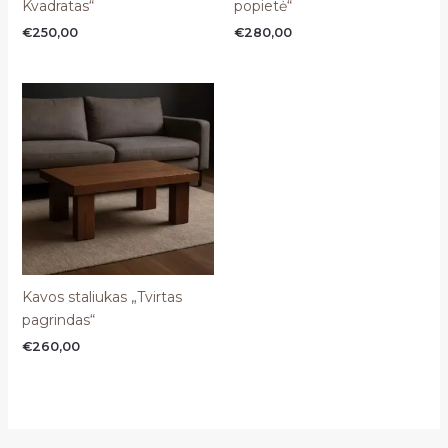
Kvadratas“
popietė“
€
250,00
€
280,00
Kavos staliukas „Tvirtas
pagrindas“
€
260,00