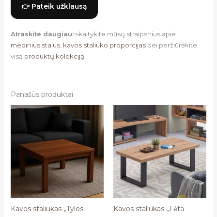
👉 Pateik užklausą
Atraskite daugiau:
skaitykite mūsų straipsnius apie
medinius stalus
,
kavos staliuko proporcijas
bei peržiūrėkite
visą
produktų kolekciją
.
Panašūs produktai
Kavos staliukas „Tylos
Kavos staliukas „Lėta