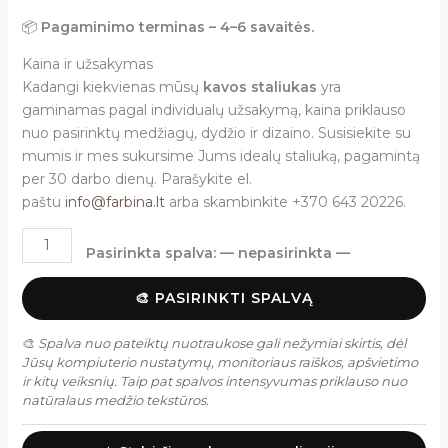
📦
Pagaminimo terminas – 4–6 savaitės.
Kaina ir užsakymas
Kadangi kiekvienas mūsų
kavos staliukas
yra
gaminamas pagal individualų užsakymą, kaina priklauso
nuo pasirinktų medžiagų, dydžio ir dizaino. Susisiekite su
mumis ir mes sukursime Jums idealų staliuką, pagamintą
per 30 darbo dienų. Parašykite el.
paštu
info@farbina.lt
arba skambinkite +370 643 20226.
Pasirinkta spalva:
— nepasirinkta —
🎨 PASIRINKTI SPALVĄ
🎨
Spalva nuo pateiktų nuotraukose gali nežymiai skirtis, dėl
Jūsų kompiuterio nustatymų, monitoriaus raiškos, apšvietimo
ir kitų veiksnių. Taip pat spalvos intensyvumas priklauso nuo
natūralaus medžio tekstūros.