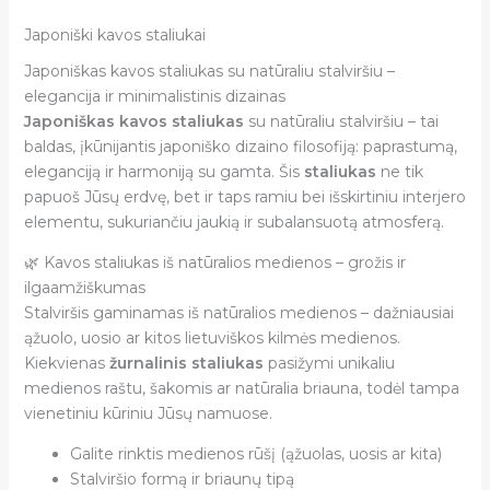
Japoniški kavos staliukai
Japoniškas kavos staliukas su natūraliu stalviršiu –
elegancija ir minimalistinis dizainas
Japoniškas kavos staliukas
su natūraliu stalviršiu – tai
baldas, įkūnijantis japoniško dizaino filosofiją: paprastumą,
eleganciją ir harmoniją su gamta. Šis
staliukas
ne tik
papuoš Jūsų erdvę, bet ir taps ramiu bei išskirtiniu interjero
elementu, sukuriančiu jaukią ir subalansuotą atmosferą.
🌿 Kavos staliukas iš natūralios medienos – grožis ir
ilgaamžiškumas
Stalviršis gaminamas iš natūralios medienos – dažniausiai
ąžuolo, uosio ar kitos lietuviškos kilmės medienos.
Kiekvienas
žurnalinis staliukas
pasižymi unikaliu
medienos raštu, šakomis ar natūralia briauna, todėl tampa
vienetiniu kūriniu Jūsų namuose.
Galite rinktis medienos rūšį (ąžuolas, uosis ar kita)
Stalviršio formą ir briaunų tipą