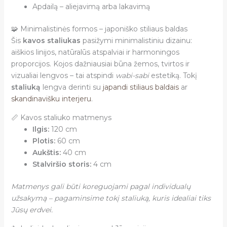
Apdailą – aliejavimą arba lakavimą
🧩 Minimalistinės formos – japoniško stiliaus baldas
Šis
kavos staliukas
pasižymi minimalistiniu dizainu:
aiškios linijos, natūralūs atspalviai ir harmoningos
proporcijos. Kojos dažniausiai būna žemos, tvirtos ir
vizualiai lengvos – tai atspindi
wabi-sabi
estetiką. Tokį
staliuką
lengva derinti su
japandi stiliaus baldais
ar
skandinavišku interjeru
.
📏 Kavos staliuko matmenys
Ilgis:
120 cm
Plotis:
60 cm
Aukštis:
40 cm
Stalviršio storis:
4 cm
Matmenys gali būti koreguojami pagal individualų
užsakymą – pagaminsime tokį staliuką, kuris idealiai tiks
Jūsų erdvei.