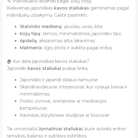
🔧 Individualus dizainas pagal Jūsų viziją
Kiekvienas japoniškas
kavos staliukas
gaminamas pagal
individualų užsakymą. Galite pasirinkti:
Stalviršio medieną
: ąžuolas, uosis, kita
Kojų tipą
: žemos, minimalistinės, japoniško tipo
Apdailą
: aliejavimas arba lakavimas
Matmenis
: ilgis, plotis ir aukštis pagal erdvę
🏠 Kur dera japoniškas kavos staliukas?
Japoniški
kavos staliukai
puikiai tinka:
Japoniško ir japandi stiliaus namuose
Skandinaviškuose interjeruose, kur vyrauja šviesa ir
minimalizmas
Poilsio zonose, svetainėse ar meditacijos
kampeliuose
Kavinėse, kūrybinėse studijose ar biuruose
Tai universalūs
žurnaliniai staliukai
, kurie suteiks erdvei
ramybės, balanso ir subtilios estetikos.