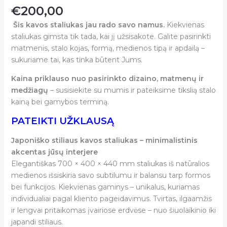
€
200,00
Šis kavos staliukas jau rado savo namus.
Kiekvienas
staliukas gimsta tik tada, kai jį užsisakote. Galite pasirinkti
matmenis, stalo kojas, formą, medienos tipą ir apdailą –
sukuriame tai, kas tinka būtent Jums.
Kaina priklauso nuo pasirinkto dizaino, matmenų ir
medžiagų
– susisiekite su mumis ir pateiksime tikslią stalo
kainą bei gamybos terminą.
PATEIKTI UŽKLAUSĄ
Japoniško stiliaus kavos staliukas – minimalistinis
akcentas jūsų interjere
Elegantiškas 700 × 400 × 440 mm staliukas iš natūralios
medienos išsiskiria savo subtilumu ir balansu tarp formos
bei funkcijos. Kiekvienas gaminys – unikalus, kuriamas
individualiai pagal kliento pageidavimus. Tvirtas, ilgaamžis
ir lengvai pritaikomas įvairiose erdvėse – nuo šiuolaikinio iki
japandi stiliaus.