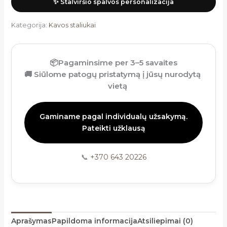
✨ Stalviršio spalvos personalizacija
Kategorija:
Kavos staliukai
📦
Pagaminsime per 3–5 savaites
🚚
Siūlome patogų pristatymą į jūsų nurodytą
vietą
Gaminame pagal individualų užsakymą.
Pateikti užklausą
📞
+370 643 20226
Aprašymas
Papildoma informacija
Atsiliepimai (0)