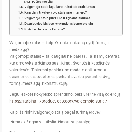
Pušies modeliai
Valgomojo stalo kojų konstrukcija ir stabilumas
Kaip derinti valgomojo stalą prie interjero?
Valgomojo stalo priežiūra ir ilgaamžiškumas
Dažniausios klaidos renkantis valgomojo stalą
Kodėl verta rinktis Farbina?
Valgomojo stalas – kaip išsirinkti tinkamą dydį, formą ir
medžiagą?
Valgomojo stalas – tai daugiau nei baldas. Tai namų centras,
kuriame vyksta šeimos susitikimai, šventės ir kasdienės
vakarienės. Tinkamai pasirinktas modelis gali tarnauti
dešimtmečius, todėl prieš perkant svarbu įvertinti erdvę,
formą, medžiagą ir konstrukciją.
Jeigu ieškote kokybiško sprendimo, peržiūrėkite visą kolekciją:
https://farbina.lt/product-category/valgomojo-stalai/
Kaip išsirinkti valgomojo stalą pagal turimą erdvę?
Pirmasis žingsnis – tiksliai išmatuoti patalpą.