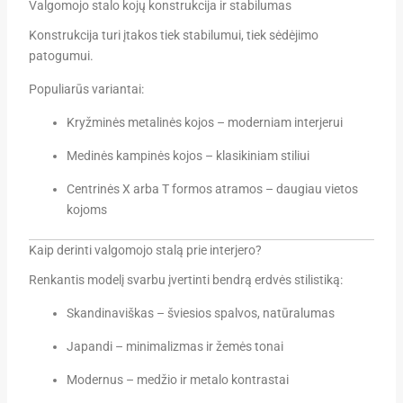
Valgomojo stalo kojų konstrukcija ir stabilumas
Konstrukcija turi įtakos tiek stabilumui, tiek sėdėjimo
patogumui.
Populiarūs variantai:
Kryžminės metalinės kojos – moderniam interjerui
Medinės kampinės kojos – klasikiniam stiliui
Centrinės X arba T formos atramos – daugiau vietos
kojoms
Kaip derinti valgomojo stalą prie interjero?
Renkantis modelį svarbu įvertinti bendrą erdvės stilistiką:
Skandinaviškas – šviesios spalvos, natūralumas
Japandi – minimalizmas ir žemės tonai
Modernus – medžio ir metalo kontrastai