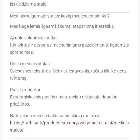
išskleidžiamą stalą.
Medinis valgomojo stalas: kokią medieną pasirinkti?
Medžiaga lemia ilgaamžiškumą, atsparumą ir estetiką.
Ąžuolo valgomojo stalas
Itin tvirtas ir atsparus mechaniniams pažeidimams. Ilgaamžis
sprendimas.
Uosio medinis stalas
Šviesesnės tekstūros, šiek tiek lengvesnis, tačiau išlaiko gerą
tvirtumą.
Pušies modeliai
Ekonomiškesnis pasirinkimas, tačiau reikalauja daugiau
priežiūros.
Natūralaus medžio baldų pasirinkimą rasite čia:
https://farbina.lt/product-category/valgomojo-stalai/medinis-
stalas/