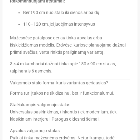
Rekomenduojami atstumai:
Bent 90 cm nuo stalo iki sienos ar baldų
110–120 cm, jei judėjimas intensyvus
Mažesnėse patalpose geriau tinka apvalus arba
išskleidžiamas modelis. Erdvėse, kuriose planuojama dažnai
priimti svečius, verta rinktis prailginamą variantą.
3 × 4 m kambariui dažnai tinka apie 180 × 90 cm stalas,
talpinantis 6 asmenis.
Valgomojo stalo forma: kuris variantas geriausias?
Forma turi įtakos ne tik dizainui, bet ir funkcionalumui.
Stačiakampis valgomojo stalas
Universalus pasirinkimas, tinkantis tiek moderniam, tiek
klasikiniam interjerui. Patogus didesnei šeimai.
Apvalus valgomojo stalas
Puikiai tinka mažesnėms erdvėms. Neturi kampų, todėl