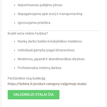
Neįvertinamas judėjimo plotas
Nepagalvojama apie svorį ir transportavimą
Ignoruojama priežiūra
Kodėl verta rinktis Farbina?
Rankų darbo baldai iš kokybiškos medienos
Individuali gamyba pagal išmatavimus
Modernus, japandi ir skandinaviškas dizainas
Profesionalus meistrų darbas
Peržiūrėkite visą kolekciją:
https://farbina.lt/product-category/valgomojo-stalai/
VALGOMOJO STALAI ČIA