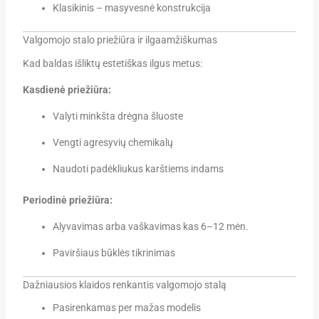
Klasikinis – masyvesnė konstrukcija
Valgomojo stalo priežiūra ir ilgaamžiškumas
Kad baldas išliktų estetiškas ilgus metus:
Kasdienė priežiūra:
Valyti minkšta drėgna šluoste
Vengti agresyvių chemikalų
Naudoti padėkliukus karštiems indams
Periodinė priežiūra:
Alyvavimas arba vaškavimas kas 6–12 mėn.
Paviršiaus būklės tikrinimas
Dažniausios klaidos renkantis valgomojo stalą
Pasirenkamas per mažas modelis