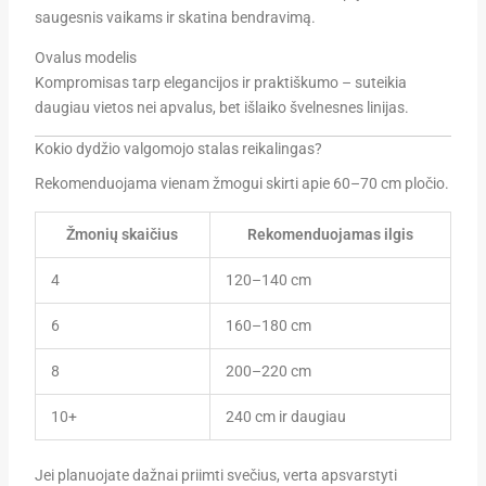
saugesnis vaikams ir skatina bendravimą.
Ovalus modelis
Kompromisas tarp elegancijos ir praktiškumo – suteikia
daugiau vietos nei apvalus, bet išlaiko švelnesnes linijas.
Kokio dydžio valgomojo stalas reikalingas?
Rekomenduojama vienam žmogui skirti apie 60–70 cm pločio.
Žmonių skaičius
Rekomenduojamas ilgis
4
120–140 cm
6
160–180 cm
8
200–220 cm
10+
240 cm ir daugiau
Jei planuojate dažnai priimti svečius, verta apsvarstyti