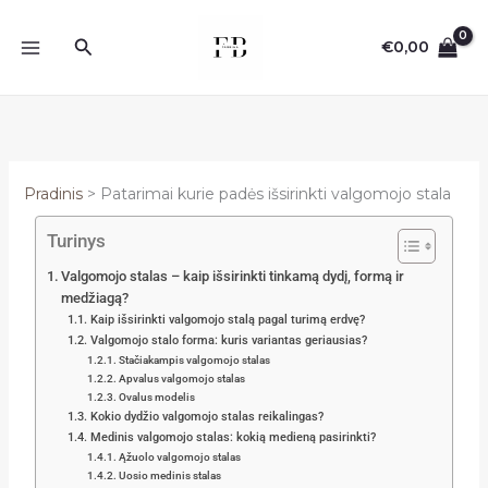
Pereiti
prie
Paieška
€
0,00
turinio
Pradinis
Patarimai kurie padės išsirinkti valgomojo stala
Turinys
Valgomojo stalas – kaip išsirinkti tinkamą dydį, formą ir
medžiagą?
Kaip išsirinkti valgomojo stalą pagal turimą erdvę?
Valgomojo stalo forma: kuris variantas geriausias?
Stačiakampis valgomojo stalas
Apvalus valgomojo stalas
Ovalus modelis
Kokio dydžio valgomojo stalas reikalingas?
Medinis valgomojo stalas: kokią medieną pasirinkti?
Ąžuolo valgomojo stalas
Uosio medinis stalas