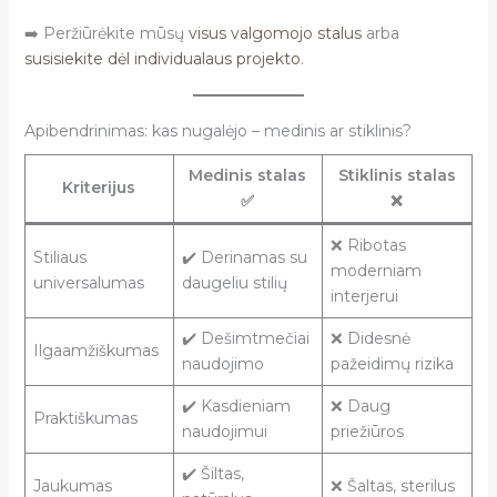
➡️ Peržiūrėkite mūsų
visus valgomojo stalus
arba
susisiekite dėl individualaus projekto
.
Apibendrinimas: kas nugalėjo – medinis ar stiklinis?
Medinis stalas
Stiklinis stalas
Kriterijus
✅
❌
❌ Ribotas
Stiliaus
✔️ Derinamas su
moderniam
universalumas
daugeliu stilių
interjerui
✔️ Dešimtmečiai
❌ Didesnė
Ilgaamžiškumas
naudojimo
pažeidimų rizika
✔️ Kasdieniam
❌ Daug
Praktiškumas
naudojimui
priežiūros
✔️ Šiltas,
Jaukumas
❌ Šaltas, sterilus