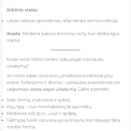
Stiklinis stalas
:
Labiau laikinas sprendimas, retai tampa šeimos relikvija.
Išvada
: Mediena sukuria emocinę vertę, kuri išlieka ilgus
metus.
Kodėl verta rinktis medinį stalą pagal individualų
užsakymą?
Jei norite baldo, kuris būtų pritaikytas konkrečiai jūsų
erdvei, funkcijoms ir skoniui – geriausias pasirinkimas yra
valgomojo stalas pagal užsakymą
. Galite pasirinkti:
Stalo formą, matmenis ir aukštį
Kojų tipą – nuo minimalistinių iki japoniškų
Medienos rūšį (pvz.,
uosį
) ir apdailą
Galimybę turėti
natūralią gyvą briauną
, kuri išsaugo tikrą
medžio formą