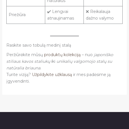
natūralus
✔️ Lengvai
❌ Reikalauja
Priežiūra
atnaujinamas
dažno valymo
Raskite savo tobulą medinį stalą
Peržiūrėkite mūsų
produktų kolekciją
– nuo
japoniško
stiliaus kavos staliukų
iki
unikalių valgomojo stalų su
natūralia briauna
.
Turite viziją?
Užpildykite užklausą
ir mes padėsime ją
įgyvendinti.