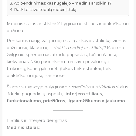
Apibendrinimas: kas nugalėjo – medinis ar stiklinis?
Raskite savo tobulą medinį stalą
Medinis stalas ar stiklinis? Lyginame stiliaus ir praktiškumo
požiūriu
Renkantis naują valgomojo stalą ar kavos staliuką, vienas
dažniausių klausimų –
rinktis medinį ar stiklinį?
Iš pirmo
žvilgsnio sprendimas atrodo paprastas, tačiau iš tiesų
kiekvienas iš šių pasirinkimų turi savo privalumų ir
trūkumų, kurie gali turėti įtakos tiek estetikai, tiek
praktiškumui jūsų namuose.
Šiame straipsnyje palyginsime
medinius
ir
stiklinius
stalus
iš kelių pagrindinių aspektų:
interjero stiliaus
,
funkcionalumo
,
priežiūros
,
ilgaamžiškumo
ir
jaukumo
.
1. Stilius ir interjero derėjimas
Medinis stalas
: