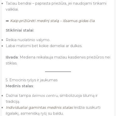
Tačiau bendrai – paprasta priežiūra, jei naudojami tinkami
valikliai.
➡️
Kaip prižiūrėti medinį stalą – išsamus gidas čia
.
Stikliniai stalai
:
Reikia nuolatinio valymo.
Labai matomi bet kokie dėmeliai ar dulkės.
Išvada
: Mediena reikalauja mažiau kasdienės priežiūros nei
stiklas.
5. Emocinis ryšys ir jaukumas
Medinis stalas
:
Dažnai tampa
šeimos centru
, simbolizuoja šilumą ir
tradiciją.
Individualiai gamintas medinis stalas
leidžia susikurti
ilgalaikį, asmenišką ryšį su baldu.