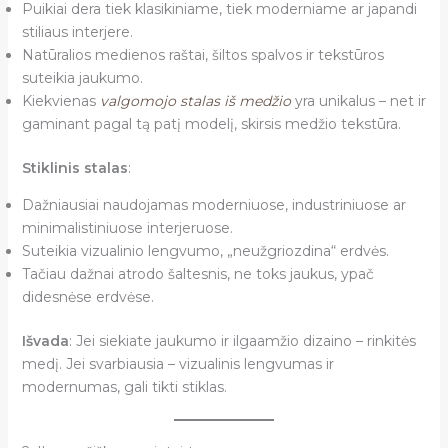
Puikiai dera tiek klasikiniame, tiek moderniame ar japandi
stiliaus interjere.
Natūralios medienos raštai, šiltos spalvos ir tekstūros
suteikia jaukumo.
Kiekvienas
valgomojo stalas iš medžio
yra unikalus – net ir
gaminant pagal tą patį modelį, skirsis medžio tekstūra.
Stiklinis stalas
:
Dažniausiai naudojamas moderniuose, industriniuose ar
minimalistiniuose interjeruose.
Suteikia vizualinio lengvumo, „neužgriozdina“ erdvės.
Tačiau dažnai atrodo šaltesnis, ne toks jaukus, ypač
didesnėse erdvėse.
Išvada
: Jei siekiate jaukumo ir ilgaamžio dizaino – rinkitės
medį. Jei svarbiausia – vizualinis lengvumas ir
modernumas, gali tikti stiklas.