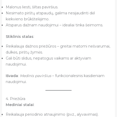
Malonus liesti, šiltas paviršius.
Nesimato pirštų atspaudų, galima nesijaudinti dėl
kiekvieno brūkštelėjimo.
Atsparus dažnam naudojimui – idealiai tinka šeimoms.
Stiklinis stalas
:
Reikalauja dažnos priežiūros – greitai matomi nešvarumai,
dulkės, pirštų žymės.
Gali būti slidus, nepatogus vaikams ar aktyviam
naudojimui.
Išvada
:
Medinis paviršius
– funkcionalesnis kasdieniam
naudojimui.
4. Priežiūra
Mediniai stalai
:
Reikalauja periodinio atnaujinimo (pvz., alyvavimas).