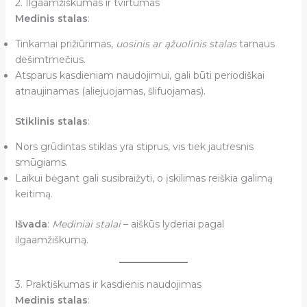
2. Ilgaamžiškumas ir tvirtumas
Medinis stalas
:
Tinkamai prižiūrimas,
uosinis ar ąžuolinis stalas
tarnaus
dešimtmečius.
Atsparus kasdieniam naudojimui, gali būti periodiškai
atnaujinamas (aliejuojamas, šlifuojamas).
Stiklinis stalas
:
Nors grūdintas stiklas yra stiprus, vis tiek jautresnis
smūgiams.
Laikui bėgant gali susibraižyti, o įskilimas reiškia galimą
keitimą.
Išvada
:
Mediniai stalai
– aiškūs lyderiai pagal
ilgaamžiškumą.
3. Praktiškumas ir kasdienis naudojimas
Medinis stalas
: