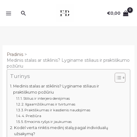
Pereiti
prie
Paieška
€
0,00
turinio
Pradinis
Medinis stalas ar stiklinis? Lyginame stiliaus ir praktiškumo
požiūriu
Turinys
Medinis stalas ar stiklinis? Lyginame stiliaus ir
praktiškumo požiūriu
1. Stilius ir interjero derėjimas
2. Ilgaamžiškumas ir tvirtumas
3. Praktiškumas ir kasdienis naudojimas
4. Priežiūra
5. Emocinis ryšys ir jaukumas
Kodėl verta rinktis medinį stalą pagal individualų
užsakymą?