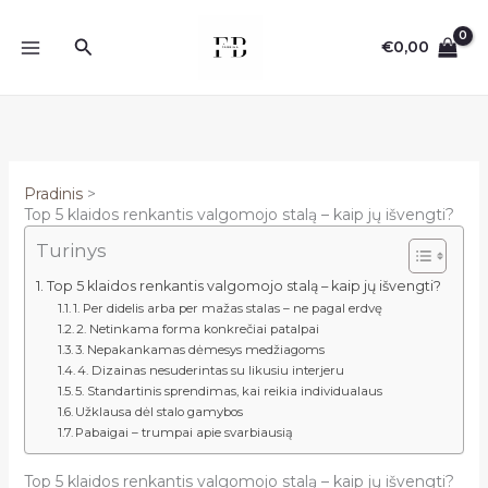
Pereiti
prie
Paieška
€
0,00
turinio
Pradinis
Top 5 klaidos renkantis valgomojo stalą – kaip jų išvengti?
Turinys
Top 5 klaidos renkantis valgomojo stalą – kaip jų išvengti?
1. Per didelis arba per mažas stalas – ne pagal erdvę
2. Netinkama forma konkrečiai patalpai
3. Nepakankamas dėmesys medžiagoms
4. Dizainas nesuderintas su likusiu interjeru
5. Standartinis sprendimas, kai reikia individualaus
Užklausa dėl stalo gamybos
Pabaigai – trumpai apie svarbiausią
Top 5 klaidos renkantis valgomojo stalą – kaip jų išvengti?