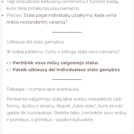
Taip išnaudosite kiekvieną centimetrą ir turėsite baldą,
kuris tikrai pritaikytas jūsų namams.
Plačiau:
Stalai pagal individualų užsakymą: kada verta
rinktis nestandartinį variantą?
Užklausa dėl stalo gamybos
🎯 Ieškai patikimo, tvirto ir stilingo stalo savo namams?
👉
Peržiūrėk visus mūsų valgomojo stalus
👉
Pateik užklausą dėl individualaus stalo gamybos
Pabaigai – trumpai apie svarbiausią
Renkantis valgomojo stalą labai svarbu nepasiklysti tarp
formų, dydžių ir dizainų. Nepirk „tokio stalo“, kuris atrodo
gražiai tik nuotraukoje. Skirkite laiko, įvertinkite savo erdvę
ir poreikius, o prireikus – pasikonsultuokite.