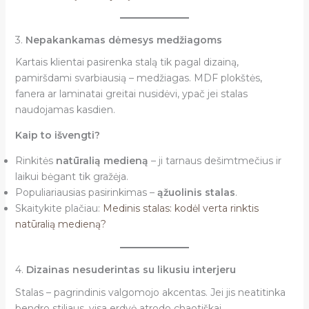
3.
Nepakankamas dėmesys medžiagoms
Kartais klientai pasirenka stalą tik pagal dizainą,
pamiršdami svarbiausią – medžiagas. MDF plokštės,
fanera ar laminatai greitai nusidėvi, ypač jei stalas
naudojamas kasdien.
Kaip to išvengti?
Rinkitės
natūralią medieną
– ji tarnaus dešimtmečius ir
laikui bėgant tik gražėja.
Populiariausias pasirinkimas –
ąžuolinis stalas
.
Skaitykite plačiau:
Medinis stalas: kodėl verta rinktis
natūralią medieną?
4.
Dizainas nesuderintas su likusiu interjeru
Stalas – pagrindinis valgomojo akcentas. Jei jis neatitinka
bendro stiliaus, visa erdvė atrodo chaotiškai.