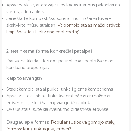
Apsvarstykite, ar erdvėje tilps kėdės ir ar bus pakankamai
vietos judėti aplink.
Jei ieškote kompaktiško sprendimo mažai virtuvei –
skaitykite mūsų straipsnį
Valgomojo stalas mažai erdvei:
kaip išnaudoti kiekvieną centimetrą?
2.
Netinkama forma konkrečiai patalpai
Dar viena klaida – formos pasirinkimas neatsižvelgiant į
kambario proporcijas.
Kaip to išvengti?
Stačiakampiai stalai puikiai tinka ilgiems kambariams.
Apvalūs stalai labiau tinka kvadratinėms ar mažoms
erdvėms – jie leidžia lengviau judėti aplink.
Ovalūs stalai suteikia švelnumo didesnėse erdvėse.
Daugiau apie formas:
Populiariausios valgomojo stalų
formos: kurią rinktis jūsų erdvei?