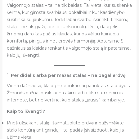
Valgomojo stalas – tai ne tik baldas. Tai vieta, kur susirenka
šeima, kur gimsta svarbiausi pokalbiai ir kur kasdienybė
susitinka su jaukumu. Todėl labai svarbu išsirinkti tinkamą
stalą – ne tik gražų, bet ir funkcionalų. Deja, daugelis
žmonių daro tas pačias klaidas, kurios vėliau kainuoja
komfortą, pinigus ir net erdvės harmoniją. Aptarsime 5
dažniausias klaidas renkantis valgomojo stalą ir patarsime,
kaip jų išvengti.
1.
Per didelis arba per mažas stalas – ne pagal erdvę
Viena dažniausių klaidų – netinkamai parinktas stalo dydis.
Žmonės dažnai pasikliauna akimi arba tik matmenimis
internete, bet neįvertina, kaip stalas „jausis” kambaryje.
Kaip to išvengti?
Prieš užsakant stalą, išsimatuokite erdvę ir pažymėkite
stalo kontūrą ant grindų – tai padės įsivaizduoti, kaip jis
užims vietą.