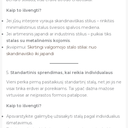
Kaip to išvengti?
Jei jūsų interjere vyrauja skandinaviškas stilius – rinkitės
minimalistinius stalus šviesios spalvos mediena.
Jei artimesnis japandi ar industrinis stilius – puikiai tiks
stalas su metalinėmis kojomis
.
Įkvėpimui:
Skirtingi valgomojo stalo stiliai: nuo
skandinaviško iki japandi
5.
Standartinis sprendimas, kai reikia individualaus
Vieni perka pirmą pasitaikiusį standartinį stalą, net jei jis ne
visai tinka erdvei ar poreikiams. Tai ypač dažna mažose
virtuvėse ar neįprastos formos patalpose.
Kaip to išvengti?
Apsvarstykite galimybę užsisakyti stalą pagal individualius
išmatavimus.