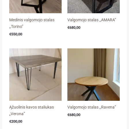
Medinis valgomojo stalas
Valgomojo stalas ,,AMARA”
,,Torino”
€
680,00
€
550,00
Ąžuolinis kavos staliukas
Valgomojo stalas ,,Ravena”
„Verona”
€
680,00
€
200,00