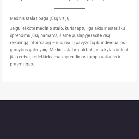
Medinis stalas pagal jūsų viziją
Jeigu ieškote
medinio stalo
, kuris taptų ilgalaikiu ir estetišku
sprendimu jūsų namams, šiame puslapyje rasite visą
reikalingą informaciją – nuo realių pavyzdžių iki individualios
gamybos galimybių. Medinis stalas gali būti pritaikytas būtent
jūsų erdvei, todėl kiekvienas sprendimas tampa unikalus ir
prasmingas.