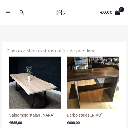
Pereiti
prie
Paieška
€
0,00
turinio
Pradinis
Medinis stalas natūralus sprendimai
Valgomojo stalas ,,NARA”
Darbo stalas ,,RIVO”
€
585,00
€
600,00