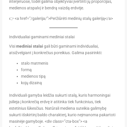
interjeruose, todėl galima objektyviai įvertinti jų proporcijas,
medienos atspalvį ir bendrą vaizdą erdvėje.
👉 <a href=”/galerija/”>Peržiūrėti medinių stalų galeriją</a>
Individualiai gaminami mediniai stalai
Visi
mediniai stalai
gali būti gaminami individualiai,
atsižvelgiant į konkrečius poreikius. Galima pasirinkti:
stalo matmenis
formą
medienos tipą
kojų dizainą
Individuali gamyba leidžia sukurti stalą, kuris harmoningai
įsilieja į konkrečią erdvę ir atitinka tiek funkcinius, tiek
estetinius lūkesčius. Natūrali mediena suteikia galimybę
sukurti išskirtinį baldo charakterį, kurio neįmanoma pakartoti
masinėje gamyboje. <div class=”cta-box”> <a