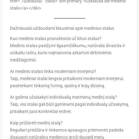
href=”/uzklausa/” class=”btn-primary”>Užklausa dėl medinio
stalo</a> </div>
Dažniausiai užduodami klausimai apie medinius stalus
Kuo medinis stalas pranašesnis už kitus stalus?
Medinis stalas pasižymi ilgaamžiškumu, natūralia išvaizda ir
unikaliu raštu, kurio neįmanoma atkartoti dirbtinėmis
medžiagomis.
Ar medinis stalas tinka moderniam interjerui?
Taip, mediniai stalai lengvai pritaikomi moderniam interjerui,
pasirenkant tinkamą formą, spalvą ir kojų dizainą.
Ar galima užsisakyti individualių matmenų medinį stalą?
Taip, visi stalai gali būti gaminami pagal individualų užsakymą,
pritaikant juos konkrečiai erdvei.
Kaip prižiūrėti medinį stalą?
Reguliari priežiūra ir tinkamos apsaugos priemonės padeda
išsaugoti natūralios medienos grožį daugelį metų.