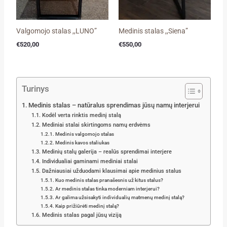
Valgomojo stalas ,,LUNO”
Medinis stalas ,,Siena”
€
520,00
€
550,00
Turinys
Medinis stalas – natūralus sprendimas jūsų namų interjerui
Kodėl verta rinktis medinį stalą
Mediniai stalai skirtingoms namų erdvėms
Medinis valgomojo stalas
Medinis kavos staliukas
Medinių stalų galerija – realūs sprendimai interjere
Individualiai gaminami mediniai stalai
Dažniausiai užduodami klausimai apie medinius stalus
Kuo medinis stalas pranašesnis už kitus stalus?
Ar medinis stalas tinka moderniam interjerui?
Ar galima užsisakyti individualių matmenų medinį stalą?
Kaip prižiūrėti medinį stalą?
Medinis stalas pagal jūsų viziją