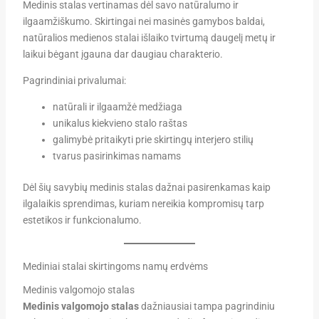
Medinis stalas vertinamas dėl savo natūralumo ir
ilgaamžiškumo. Skirtingai nei masinės gamybos baldai,
natūralios medienos stalai išlaiko tvirtumą daugelį metų ir
laikui bėgant įgauna dar daugiau charakterio.
Pagrindiniai privalumai:
natūrali ir ilgaamžė medžiaga
unikalus kiekvieno stalo raštas
galimybė pritaikyti prie skirtingų interjero stilių
tvarus pasirinkimas namams
Dėl šių savybių medinis stalas dažnai pasirenkamas kaip
ilgalaikis sprendimas, kuriam nereikia kompromisų tarp
estetikos ir funkcionalumo.
Mediniai stalai skirtingoms namų erdvėms
Medinis valgomojo stalas
Medinis valgomojo stalas
dažniausiai tampa pagrindiniu