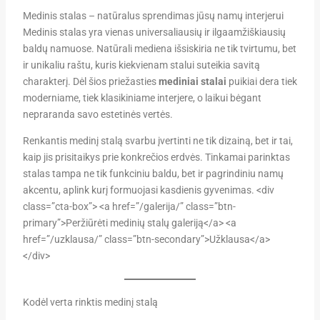
Medinis stalas – natūralus sprendimas jūsų namų interjerui
Medinis stalas yra vienas universaliausių ir ilgaamžiškiausių
baldų namuose. Natūrali mediena išsiskiria ne tik tvirtumu, bet
ir unikaliu raštu, kuris kiekvienam stalui suteikia savitą
charakterį. Dėl šios priežasties
mediniai stalai
puikiai dera tiek
moderniame, tiek klasikiniame interjere, o laikui bėgant
nepraranda savo estetinės vertės.
Renkantis medinį stalą svarbu įvertinti ne tik dizainą, bet ir tai,
kaip jis prisitaikys prie konkrečios erdvės. Tinkamai parinktas
stalas tampa ne tik funkciniu baldu, bet ir pagrindiniu namų
akcentu, aplink kurį formuojasi kasdienis gyvenimas. <div
class=”cta-box”> <a href=”/galerija/” class=”btn-
primary”>Peržiūrėti medinių stalų galeriją</a> <a
href=”/uzklausa/” class=”btn-secondary”>Užklausa</a>
</div>
Kodėl verta rinktis medinį stalą