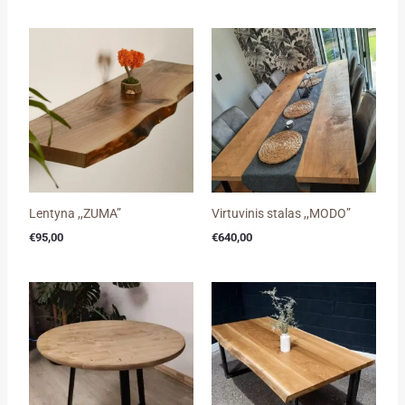
Lentyna ,,ZUMA”
Virtuvinis stalas ,,MODO”
€
95,00
€
640,00