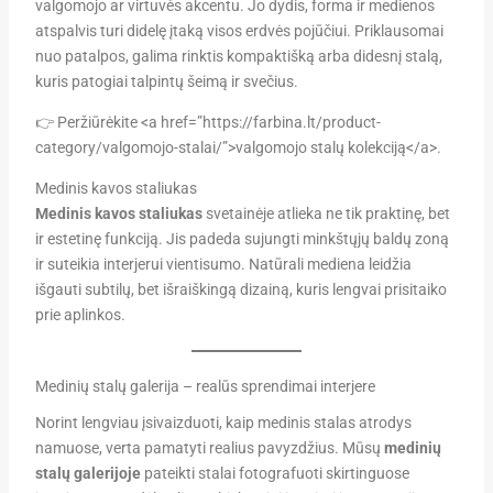
valgomojo ar virtuvės akcentu. Jo dydis, forma ir medienos
atspalvis turi didelę įtaką visos erdvės pojūčiui. Priklausomai
nuo patalpos, galima rinktis kompaktišką arba didesnį stalą,
kuris patogiai talpintų šeimą ir svečius.
👉 Peržiūrėkite <a href=”https://farbina.lt/product-
category/valgomojo-stalai/”>valgomojo stalų kolekciją</a>.
Medinis kavos staliukas
Medinis kavos staliukas
svetainėje atlieka ne tik praktinę, bet
ir estetinę funkciją. Jis padeda sujungti minkštųjų baldų zoną
ir suteikia interjerui vientisumo. Natūrali mediena leidžia
išgauti subtilų, bet išraiškingą dizainą, kuris lengvai prisitaiko
prie aplinkos.
Medinių stalų galerija – realūs sprendimai interjere
Norint lengviau įsivaizduoti, kaip medinis stalas atrodys
namuose, verta pamatyti realius pavyzdžius. Mūsų
medinių
stalų galerijoje
pateikti stalai fotografuoti skirtinguose