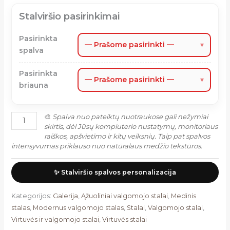
Stalviršio pasirinkimai
Pasirinkta
— Prašome pasirinkti —
▾
spalva
Pasirinkta
— Prašome pasirinkti —
▾
briauna
🎨
Spalva nuo pateiktų nuotraukose gali nežymiai
skirtis, dėl Jūsų kompiuterio nustatymų, monitoriaus
raiškos, apšvietimo ir kitų veiksnių. Taip pat spalvos
intensyvumas priklauso nuo natūralaus medžio tekstūros.
✨ Stalviršio spalvos personalizacija
Kategorijos:
Galerija
,
Ąžuoliniai valgomojo stalai
,
Medinis
stalas
,
Modernus valgomojo stalas
,
Stalai
,
Valgomojo stalai
,
Virtuvės ir valgomojo stalai
,
Virtuvės stalai