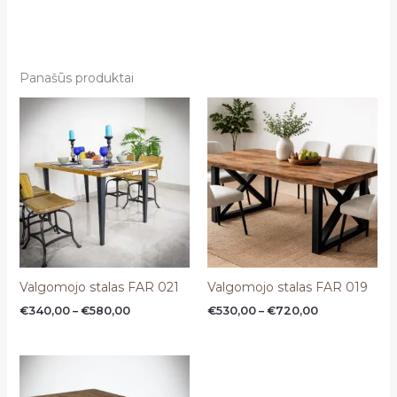
Panašūs produktai
Price
Price
range:
range:
€340,00
€530,00
through
through
€580,00
€720,00
Valgomojo stalas FAR 021
Valgomojo stalas FAR 019
€
340,00
–
€
580,00
€
530,00
–
€
720,00
Price
range:
€550,00