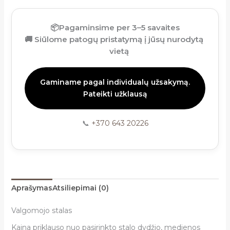
📦
Pagaminsime per 3–5 savaites
🚚
Siūlome patogų pristatymą į jūsų nurodytą
vietą
Gaminame pagal individualų užsakymą.
Pateikti užklausą
📞
+370 643 20226
Aprašymas
Atsiliepimai (0)
Valgomojo stalas
Kaina priklauso nuo pasirinkto stalo dydžio, medienos