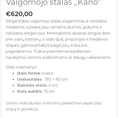
Valgomojo stalas ,,Kano”
€
620,00
Elegantiškas valgomojo stalas, pagamintas iš natūralios
medienos, suteikia jūsų namams šilumos, jaukumo ir
natūralios elegancijos. Minimalistinis dizainas lengvai dera
prie įvairių interjerų, o stalo dydį, proporcijas ir medienos
atspalvį galima pritaikyti pagal jūsų erdvę bei
pageidavimus. Puikus pasirinkimas kasdieniam
naudojimui, šeimos susibūrimams ar draugų vakarienėms.
Stalo matmenys
Stalo forma:
ovalus
Ovalusstalas:
180 × 90 cm
Stalviršio storis:
4 cm
Stalo aukštis:
75 cm
Galimi individualūs matmenų pakeitimai pagal jūsų
erdvę ir poreikius.