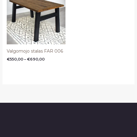
through
€690,00
Valgomojo stalas FAR 006
€
550,00
–
€
690,00