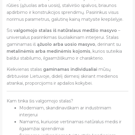
rūšies (ąžuolas arba uosis), stalviršio spalvos, briaunos
apdirbimo ir konstrukcijos sprendimų. Pasirinkus visus
norimus parametrus, galutinę kainą matysite krepšelyje.
Šis
valgomojo stalas iš natūralaus medžio masyvo
–
universalus pasirinkimas šiuolaikiniam interjerui. Stalas
gaminamas iš
ąžuolo arba uosio masyvo
, derinant su
metalinėmis arba medinėmis kojomis
, kurios suteikia
baldui stabilumo, ilgaamžiškumo ir charakterio.
Kiekvienas stalas
gaminamas individualiai
mūsų
dirbtuvėse Lietuvoje, didelį dėmesį skiriant medienos
atrankai, proporcijoms ir apdailos kokybei.
Kam tinka šis valgomojo stalas?
Moderniam, skandinaviškam ar industriniam
interjerui
Namams, kuriuose vertinamas natūralus medis ir
ilgaamžiai sprendimai