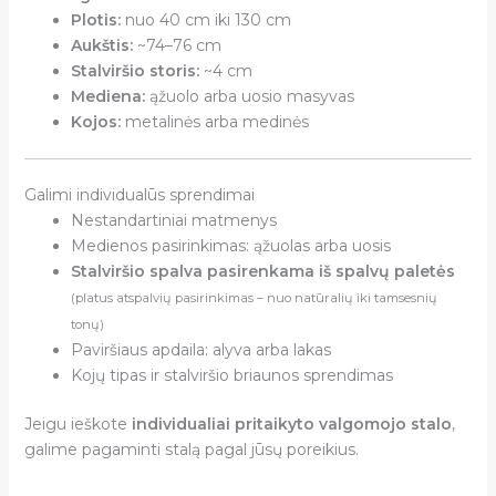
Plotis:
nuo 40 cm iki 130 cm
Aukštis:
~74–76 cm
Stalviršio storis:
~4 cm
Mediena:
ąžuolo arba uosio masyvas
Kojos:
metalinės arba medinės
Galimi individualūs sprendimai
Nestandartiniai matmenys
Medienos pasirinkimas: ąžuolas arba uosis
Stalviršio spalva pasirenkama iš spalvų paletės
(platus atspalvių pasirinkimas – nuo natūralių iki tamsesnių
tonų)
Paviršiaus apdaila: alyva arba lakas
Kojų tipas ir stalviršio briaunos sprendimas
Jeigu ieškote
individualiai pritaikyto valgomojo stalo
,
galime pagaminti stalą pagal jūsų poreikius.