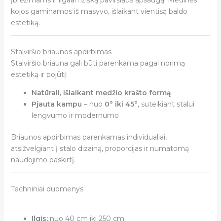
kojos gaminamos iš masyvo, išlaikant vientisą baldo
estetiką.
Stalviršio briaunos apdirbimas
Stalviršio briauna gali būti parenkama pagal norimą
estetiką ir pojūtį:
Natūrali, išlaikant medžio krašto formą
Pjauta kampu
– nuo
0° iki 45°
, suteikiant stalui
lengvumo ir modernumo
Briaunos apdirbimas parenkamas individualiai,
atsižvelgiant į stalo dizainą, proporcijas ir numatomą
naudojimo paskirtį.
Techniniai duomenys
Ilgis:
nuo 40 cm iki 250 cm