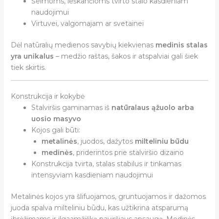
Šeimoms, ieškančioms tvirto stalo kasdieniam
naudojimui
Virtuvei, valgomajam ar svetainei
Dėl natūralių medienos savybių kiekvienas
medinis stalas
yra unikalus
– medžio raštas, šakos ir atspalviai gali šiek
tiek skirtis.
Konstrukcija ir kokybė
Stalviršis gaminamas iš
natūralaus ąžuolo arba
uosio masyvo
Kojos gali būti:
metalinės
, juodos, dažytos
milteliniu būdu
medinės
, priderintos prie stalviršio dizaino
Konstrukcija tvirta, stalas stabilus ir tinkamas
intensyviam kasdieniam naudojimui
Metalinės kojos yra šlifuojamos, gruntuojamos ir dažomos
juoda spalva milteliniu būdu, kas užtikrina atsparumą
įbrėžimams ir ilgaamžišką paviršiaus apsaugą. Medinės