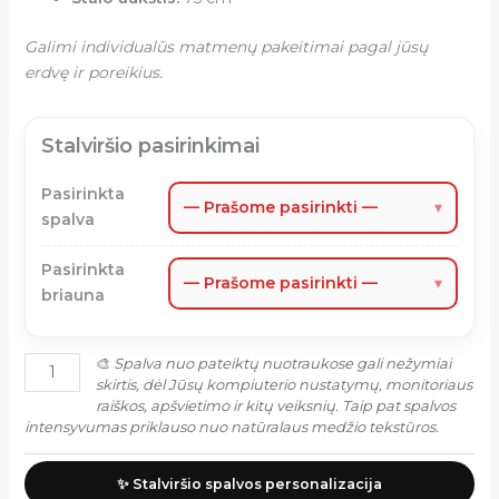
Galimi individualūs matmenų pakeitimai pagal jūsų
erdvę ir poreikius.
Stalviršio pasirinkimai
Pasirinkta
— Prašome pasirinkti —
▾
spalva
Pasirinkta
— Prašome pasirinkti —
▾
briauna
🎨
Spalva nuo pateiktų nuotraukose gali nežymiai
skirtis, dėl Jūsų kompiuterio nustatymų, monitoriaus
raiškos, apšvietimo ir kitų veiksnių. Taip pat spalvos
intensyvumas priklauso nuo natūralaus medžio tekstūros.
✨ Stalviršio spalvos personalizacija