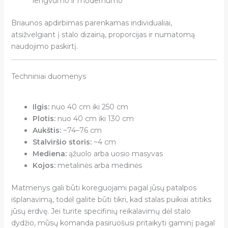
lengvumo ir modernumo
Briaunos apdirbimas parenkamas individualiai,
atsižvelgiant į stalo dizainą, proporcijas ir numatomą
naudojimo paskirtį.
Techniniai duomenys
Ilgis:
nuo 40 cm iki 250 cm
Plotis:
nuo 40 cm iki 130 cm
Aukštis:
~74–76 cm
Stalviršio storis:
~4 cm
Mediena:
ąžuolo arba uosio masyvas
Kojos:
metalinės arba medinės
Matmenys gali būti koreguojami pagal jūsų patalpos
išplanavimą, todėl galite būti tikri, kad stalas puikiai atitiks
jūsų erdvę. Jei turite specifinių reikalavimų dėl stalo
dydžio, mūsų komanda pasiruošusi pritaikyti gaminį pagal