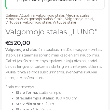
Galerija
,
Ąžuoliniai valgomojo stalai
,
Medinis stalas
,
Modernus valgomojo stalas
,
Stalai
,
Valgomojo stalai
,
Virtuvės ir valgomojo stalai
,
Virtuvės stalai
Valgomojo stalas ,,LUNO”
€
520,00
Valgomojo stalas
iš natūralaus medžio masyvo – tvirtas,
stabilus ir ilgaamžis sprendimas kasdieniam naudojimui.
Galimi įvairūs matmenys, spalvos ir kojų dizainai, todėl
baldas lengvai pritaikomas skirtingiems interjero stiliams.
Puikiai tinka šeimos susibūrimams, šventėms ir jaukiai
namų atmosferai kurti.
Stalo matmenys
Stalo forma:
stačiakampis
Stračiakampis stalas:
180 × 90 cm
Stalviršio storis:
4 cm
Stalo aukštis:
75 cm