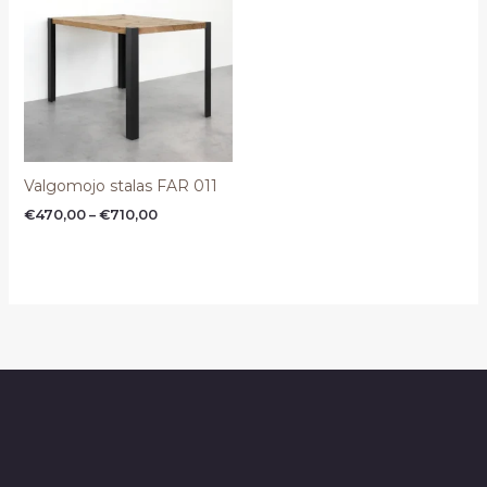
through
€710,00
Valgomojo stalas FAR 011
€
470,00
–
€
710,00