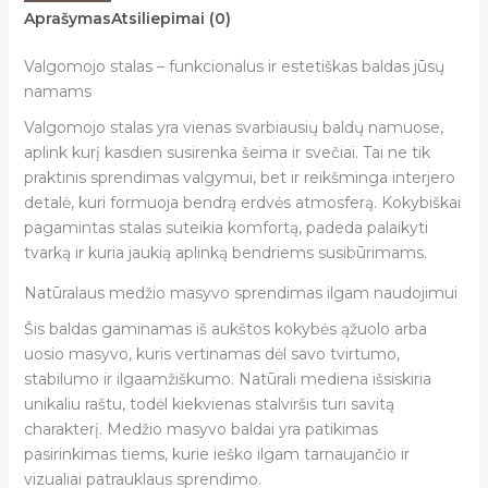
Aprašymas
Atsiliepimai (0)
Valgomojo stalas – funkcionalus ir estetiškas baldas jūsų
namams
Valgomojo stalas yra vienas svarbiausių baldų namuose,
aplink kurį kasdien susirenka šeima ir svečiai. Tai ne tik
praktinis sprendimas valgymui, bet ir reikšminga interjero
detalė, kuri formuoja bendrą erdvės atmosferą. Kokybiškai
pagamintas stalas suteikia komfortą, padeda palaikyti
tvarką ir kuria jaukią aplinką bendriems susibūrimams.
Natūralaus medžio masyvo sprendimas ilgam naudojimui
Šis baldas gaminamas iš aukštos kokybės ąžuolo arba
uosio masyvo, kuris vertinamas dėl savo tvirtumo,
stabilumo ir ilgaamžiškumo. Natūrali mediena išsiskiria
unikaliu raštu, todėl kiekvienas stalviršis turi savitą
charakterį. Medžio masyvo baldai yra patikimas
pasirinkimas tiems, kurie ieško ilgam tarnaujančio ir
vizualiai patrauklaus sprendimo.