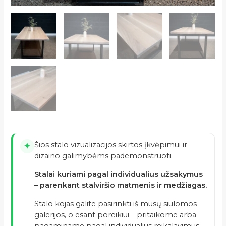
Šios stalo vizualizacijos skirtos įkvėpimui ir
✦
dizaino galimybėms pademonstruoti.
Stalai kuriami pagal individualius užsakymus
– parenkant stalviršio matmenis ir medžiagas.
Stalo kojas galite pasirinkti iš mūsų siūlomos
galerijos, o esant poreikiui – pritaikome arba
pagaminame pagal individualius reikalavimus.