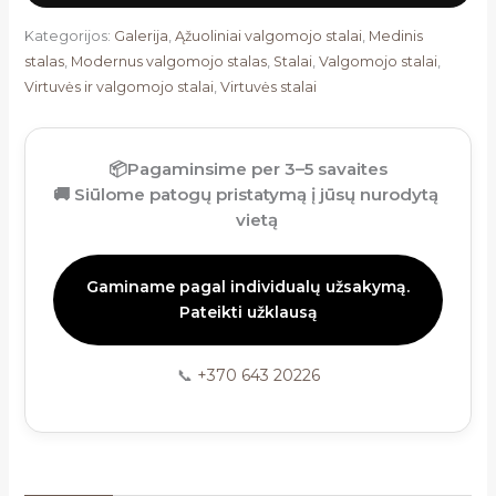
Kategorijos:
Galerija
,
Ąžuoliniai valgomojo stalai
,
Medinis
stalas
,
Modernus valgomojo stalas
,
Stalai
,
Valgomojo stalai
,
Virtuvės ir valgomojo stalai
,
Virtuvės stalai
📦
Pagaminsime per 3–5 savaites
🚚
Siūlome patogų pristatymą į jūsų nurodytą
vietą
Gaminame pagal individualų užsakymą.
Pateikti užklausą
📞
+370 643 20226