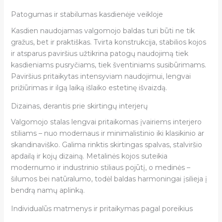
Patogumas ir stabilumas kasdienėje veikloje
Kasdien naudojamas valgomojo baldas turi būti ne tik
gražus, bet ir praktiškas. Tvirta konstrukcija, stabilios kojos
ir atsparus paviršius užtikrina patogų naudojimą tiek
kasdieniams pusryčiams, tiek šventiniams susibūrimams.
Paviršius pritaikytas intensyviam naudojimui, lengvai
prižiūrimas ir ilgą laiką išlaiko estetinę išvaizdą.
Dizainas, derantis prie skirtingų interjerų
Valgomojo stalas lengvai pritaikomas įvairiems interjero
stiliams – nuo modernaus ir minimalistinio iki klasikinio ar
skandinaviško. Galima rinktis skirtingas spalvas, stalviršio
apdailą ir kojų dizainą. Metalinės kojos suteikia
modernumo ir industrinio stiliaus pojūtį, o medinės –
šilumos bei natūralumo, todėl baldas harmoningai įsilieja į
bendrą namų aplinką.
Individualūs matmenys ir pritaikymas pagal poreikius