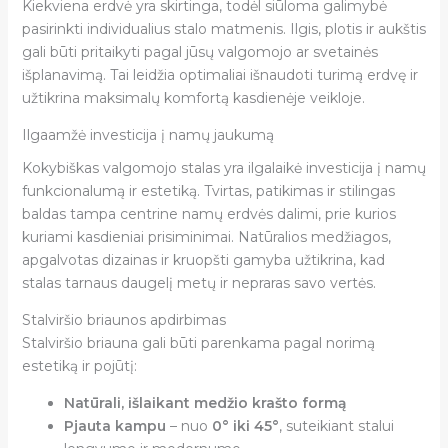
Kiekviena erdvė yra skirtinga, todėl siūloma galimybė
pasirinkti individualius stalo matmenis. Ilgis, plotis ir aukštis
gali būti pritaikyti pagal jūsų valgomojo ar svetainės
išplanavimą. Tai leidžia optimaliai išnaudoti turimą erdvę ir
užtikrina maksimalų komfortą kasdienėje veikloje.
Ilgaamžė investicija į namų jaukumą
Kokybiškas valgomojo stalas yra ilgalaikė investicija į namų
funkcionalumą ir estetiką. Tvirtas, patikimas ir stilingas
baldas tampa centrine namų erdvės dalimi, prie kurios
kuriami kasdieniai prisiminimai. Natūralios medžiagos,
apgalvotas dizainas ir kruopšti gamyba užtikrina, kad
stalas tarnaus daugelį metų ir nepraras savo vertės.
Stalviršio briaunos apdirbimas
Stalviršio briauna gali būti parenkama pagal norimą
estetiką ir pojūtį:
Natūrali, išlaikant medžio krašto formą
Pjauta kampu
– nuo
0° iki 45°
, suteikiant stalui