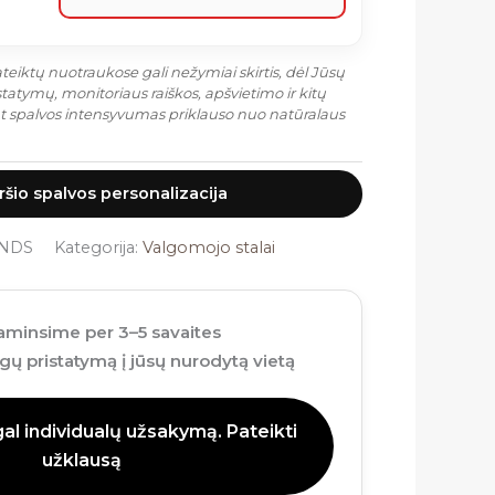
eiktų nuotraukose gali nežymiai skirtis, dėl Jūsų
atymų, monitoriaus raiškos, apšvietimo ir kitų
at spalvos intensyvumas priklauso nuo natūralaus
iršio spalvos personalizacija
.NDS
Kategorija:
Valgomojo stalai
minsime per 3–5 savaites
ų pristatymą į jūsų nurodytą vietą
l individualų užsakymą. Pateikti
užklausą