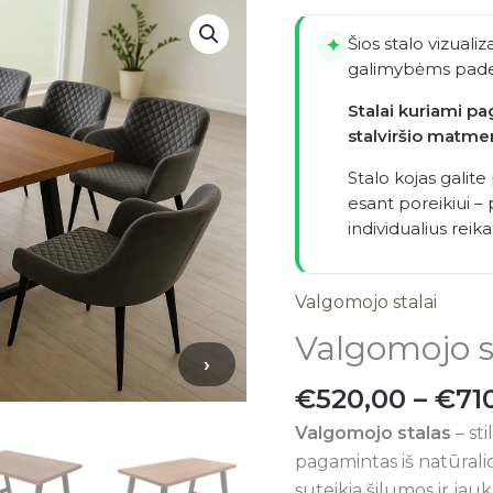
produkto
kiekis:
Šios stalo vizualiz
✦
Valgomojo
galimybėms pade
stalas
Stalai kuriami p
FAR
stalviršio matme
004
Stalo kojas galite
esant poreikiui 
individualius reik
Valgomojo stalai
Valgomojo s
›
€
520,00
–
€
71
Valgomojo stalas
– st
pagamintas iš natūrali
suteikia šilumos ir jau