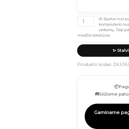
🎨
Spalva nuo pat
kompiuterio nust
veiksnių. Taip p
medžio tekstūros.
✨ Stalv
Produkto kodas:
ZA.STA
📦
Paga
🚚
Siūlome patog
Gaminame paga