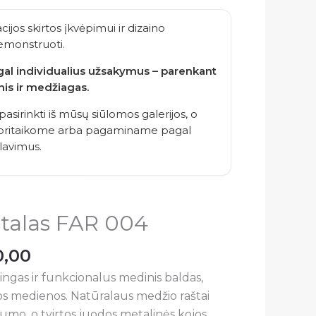
Price
range:
acijos skirtos įkvėpimui ir dizaino
€520,00
monstruoti.
through
agal individualius užsakymus – parenkant
€710,00
nis ir medžiagas.
 pasirinkti iš mūsų siūlomos galerijos, o
– pritaikome arba pagaminame pagal
alavimus.
talas FAR 004
0,00
ilingas ir funkcionalus medinis baldas,
os medienos. Natūralaus medžio raštai
kumo, o tvirtos juodos metalinės kojos