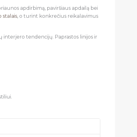
 briaunos apdirbimą, paviršiaus apdailą bei
stalais
, o turint konkrečius reikalavimus
 interjero tendencijų. Paprastos linijos ir
iliui.