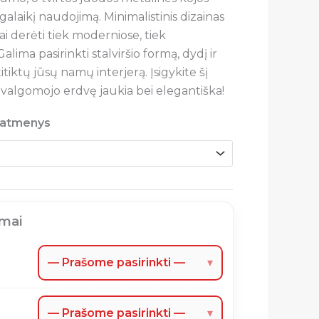
lgalaikį naudojimą. Minimalistinis dizainas
iai derėti tiek moderniose, tiek
alima pasirinkti stalviršio formą, dydį ir
atitiktų jūsų namų interjerą. Įsigykite šį
o valgomojo erdvę jaukia bei elegantiška!
 matmenys
imai
— Prašome pasirinkti —
▾
— Prašome pasirinkti —
▾