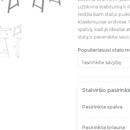
užtikrina stabilumą ir i
leidžia šiam stalui puik
klasikiniuose erdvėse. G
spalvą, kad jis idealiai 
stalą ir paverskite sav
Populiariasusi stalo
Stalviršio pasirink
Pasirinkta spalva
Pasirinkta briauna