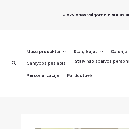
Pereiti
prie
Kiekvienas valgomojo stalas a
turinio
Mūsų produktai
Stalų kojos
Galerija
Stalviršio spalvos persona
Paieška
Gamybos puslapis
Personalizacija
Parduotuvė