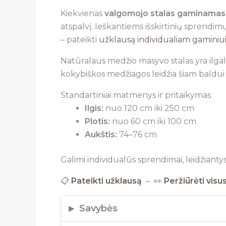
Kiekvienas
valgomojo stalas gaminamas i
atspalvį. Ieškantiems išskirtinių sprend
– pateikti
užklausą individualiam gaminiu
Natūralaus medžio masyvo stalas yra ilgalaik
kokybiškos medžiagos leidžia šiam baldui i
Standartiniai matmenys ir pritaikymas
Ilgis:
nuo 120 cm iki 250 cm
Plotis:
nuo 60 cm iki 100 cm
Aukštis:
74–76 cm
Galimi individualūs sprendimai, leidžiantys p
📋
Pateikti užklausą
•• 👀
Peržiūrėti visu
Savybės