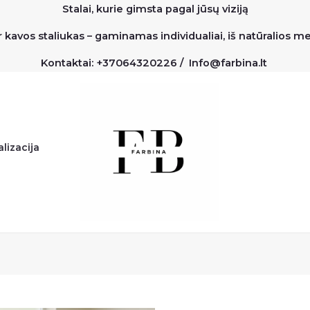
Stalai, kurie gimsta pagal jūsų viziją
r kavos staliukas – gaminamas individualiai, iš natūralios 
Kontaktai: +37064320226 / Info@farbina.lt
lizacija