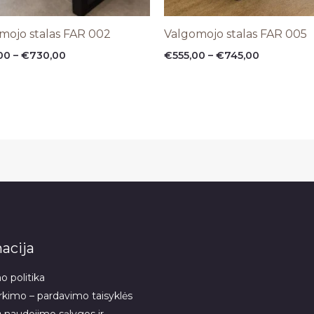
mojo stalas FAR 002
Valgomojo stalas FAR 005
00
–
€
730,00
€
555,00
–
€
745,00
acija
 politika
rkimo – pardavimo taisyklės