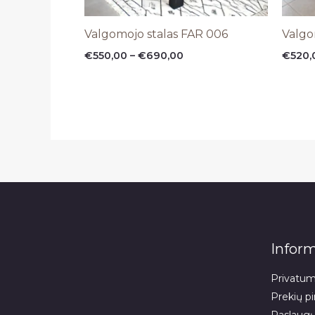
Valgomojo stalas FAR 006
Valgo
€
550,00
–
€
690,00
€
520,
Inform
Privatumo
Prekių pi