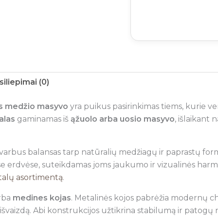
siliepimai (0)
us medžio masyvo
yra puikus pasirinkimas tiems, kurie ve
alas
gaminamas iš
ąžuolo arba uosio masyvo
, išlaikant
svarbus balansas tarp natūralių medžiagų ir paprastų form
ose erdvėse, suteikdamas joms jaukumo ir vizualinės harmo
talų asortimentą
.
rba
medines kojas
. Metalinės kojos pabrėžia modernų cha
 išvaizdą. Abi konstrukcijos užtikrina stabilumą ir patogų