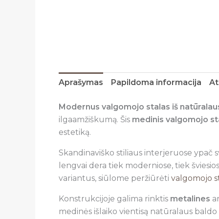
Aprašymas
Papildoma informacija
At
Modernus valgomojo stalas iš natūrala
ilgaamžiškumą. Šis
medinis valgomojo st
estetiką.
Skandinaviško stiliaus interjeruose ypač 
lengvai dera tiek moderniose, tiek šviesi
variantus, siūlome peržiūrėti
valgomojo s
Konstrukcijoje galima rinktis
metalines
a
medinės išlaiko vientisą natūralaus baldo