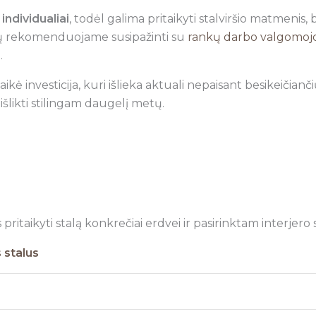
ndividualiai
, todėl galima pritaikyti stalviršio matmenis,
imų rekomenduojame susipažinti su
rankų darbo valgomojo 
i
.
ė investicija, kuri išlieka aktuali nepaisant besikeičiančių
šlikti stilingam daugelį metų.
ritaikyti stalą konkrečiai erdvei ir pasirinktam interjero st
s stalus