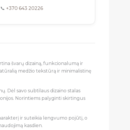
📞
+370 643 20226
rtina švarų dizainą, funkcionalumą ir
 natūralią medžio tekstūrą ir minimalistinę
ų. Dėl savo subtilaus dizaino stalas
nijos. Norintiems palyginti skirtingus
rakterį ir suteikia lengvumo pojūtį, o
 naudojimą kasdien.