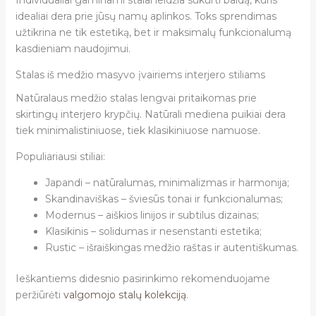
Individualiai gaminami stalai leidžia sukurti baldą, kuris
idealiai dera prie jūsų namų aplinkos. Toks sprendimas
užtikrina ne tik estetiką, bet ir maksimalų funkcionalumą
kasdieniam naudojimui.
Stalas iš medžio masyvo įvairiems interjero stiliams
Natūralaus medžio stalas lengvai pritaikomas prie
skirtingų interjero krypčių. Natūrali mediena puikiai dera
tiek minimalistiniuose, tiek klasikiniuose namuose.
Populiariausi stiliai:
Japandi – natūralumas, minimalizmas ir harmonija;
Skandinaviškas – šviesūs tonai ir funkcionalumas;
Modernus – aiškios linijos ir subtilus dizainas;
Klasikinis – solidumas ir nesenstanti estetika;
Rustic – išraiškingas medžio raštas ir autentiškumas.
Ieškantiems didesnio pasirinkimo rekomenduojame
peržiūrėti
valgomojo stalų kolekciją
.