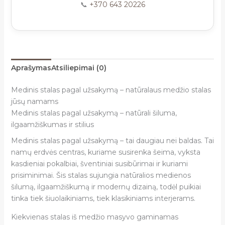
📞
+370 643 20226
Aprašymas
Atsiliepimai (0)
Medinis stalas pagal užsakymą – natūralaus medžio stalas
jūsų namams
Medinis stalas pagal užsakymą – natūrali šiluma,
ilgaamžiškumas ir stilius
Medinis stalas pagal užsakymą – tai daugiau nei baldas. Tai
namų erdvės centras, kuriame susirenka šeima, vyksta
kasdieniai pokalbiai, šventiniai susibūrimai ir kuriami
prisiminimai. Šis stalas sujungia natūralios medienos
šilumą, ilgaamžiškumą ir modernų dizainą, todėl puikiai
tinka tiek šiuolaikiniams, tiek klasikiniams interjerams.
Kiekvienas stalas iš medžio masyvo gaminamas