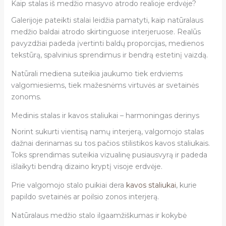
Kaip stalas iš medžio masyvo atrodo realioje erdvėje?
Galerijoje pateikti stalai leidžia pamatyti, kaip natūralaus
medžio baldai atrodo skirtinguose interjeruose. Realūs
pavyzdžiai padeda įvertinti baldų proporcijas, medienos
tekstūrą, spalvinius sprendimus ir bendrą estetinį vaizdą.
Natūrali mediena suteikia jaukumo tiek erdviems
valgomiesiems, tiek mažesnėms virtuvės ar svetainės
zonoms.
Medinis stalas ir kavos staliukai – harmoningas derinys
Norint sukurti vientisą namų interjerą, valgomojo stalas
dažnai derinamas su tos pačios stilistikos kavos staliukais.
Toks sprendimas suteikia vizualinę pusiausvyrą ir padeda
išlaikyti bendrą dizaino kryptį visoje erdvėje.
Prie valgomojo stalo puikiai dera
kavos staliukai
, kurie
papildo svetainės ar poilsio zonos interjerą.
Natūralaus medžio stalo ilgaamžiškumas ir kokybė