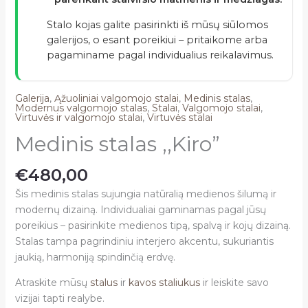
Stalo kojas galite pasirinkti iš mūsų siūlomos
galerijos, o esant poreikiui – pritaikome arba
pagaminame pagal individualius reikalavimus.
Galerija
,
Ąžuoliniai valgomojo stalai
,
Medinis stalas
,
Modernus valgomojo stalas
,
Stalai
,
Valgomojo stalai
,
Virtuvės ir valgomojo stalai
,
Virtuvės stalai
Medinis stalas ,,Kiro”
€
480,00
Šis medinis stalas sujungia natūralią medienos šilumą ir
modernų dizainą. Individualiai gaminamas pagal jūsų
poreikius – pasirinkite medienos tipą, spalvą ir kojų dizainą.
Stalas tampa pagrindiniu interjero akcentu, sukuriantis
jaukią, harmoniją spindinčią erdvę.
Atraskite mūsų
stalus
ir
kavos staliukus
ir leiskite savo
vizijai tapti realybe.