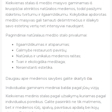
Kiekvienas stalas iš medžio masyvo gaminamas iš
kruopščiai atrinktos natūralios medienos, todėl pasižymi
išskirtiniu tvirtumu ir ilgaamžiškumu. Kokybiškai apdorotas
medžio masyvas gali tarnauti dešimtmečius ir išlaikyti
savo estetinę vertę net intensyviai naudojant.
Pagrindiniai natūralaus medžio stalo privalumai:
Ilgaamžiškumas ir atsparumas;
Galimybė restauruoti paviršių;
Natūralus ir unikalus medienos raštas;
Tvari ir ekologiška medžiaga;
Nesenstanti estetika.
Daugiau apie medienos savybes galite skaityti
čia
.
Individualiai gaminami mediniai baldai pagal jūsų viziją
Kiekvienas medinis stalas pagal užsakymą kuriamas pagal
individualius poreikius. Galite pasirinkti ne tik matmenis,
bet ir medienos rūšį, spalvą, paviršiaus apdailą bei kojų