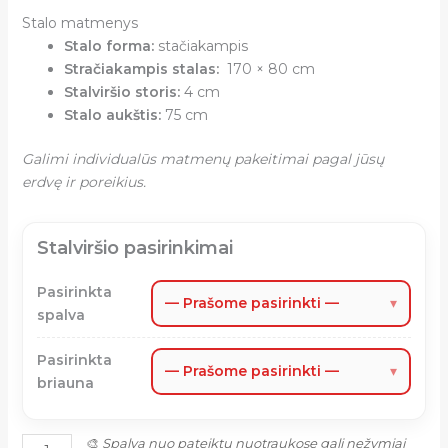
Stalo matmenys
Stalo forma:
stačiakampis
Stračiakampis stalas:
170 × 80 cm
Stalviršio storis:
4 cm
Stalo aukštis:
75 cm
Galimi individualūs matmenų pakeitimai pagal jūsų
erdvę ir poreikius.
Stalviršio pasirinkimai
Pasirinkta
— Prašome pasirinkti —
▾
spalva
Pasirinkta
— Prašome pasirinkti —
▾
briauna
🎨
Spalva nuo pateiktų nuotraukose gali nežymiai