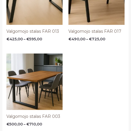
Valgomojo stalas FAR 013
Valgomojo stalas FAR 017
€
425,00
–
€
595,00
€
490,00
–
€
725,00
Price
range:
€500,00
through
€710,00
Valgomojo stalas FAR 003
€
500,00
–
€
710,00