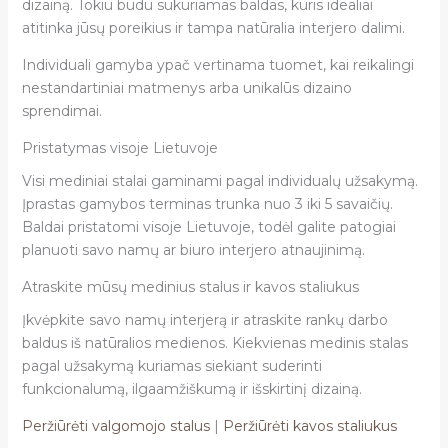
dizainą. Tokiu būdu sukuriamas baldas, kuris idealiai
atitinka jūsų poreikius ir tampa natūralia interjero dalimi.
Individuali gamyba ypač vertinama tuomet, kai reikalingi
nestandartiniai matmenys arba unikalūs dizaino
sprendimai.
Pristatymas visoje Lietuvoje
Visi mediniai stalai gaminami pagal individualų užsakymą.
Įprastas gamybos terminas trunka nuo 3 iki 5 savaičių.
Baldai pristatomi visoje Lietuvoje, todėl galite patogiai
planuoti savo namų ar biuro interjero atnaujinimą.
Atraskite mūsų medinius stalus ir kavos staliukus
Įkvėpkite savo namų interjerą ir atraskite rankų darbo
baldus iš natūralios medienos. Kiekvienas medinis stalas
pagal užsakymą kuriamas siekiant suderinti
funkcionalumą, ilgaamžiškumą ir išskirtinį dizainą.
Peržiūrėti valgomojo stalus
|
Peržiūrėti kavos staliukus