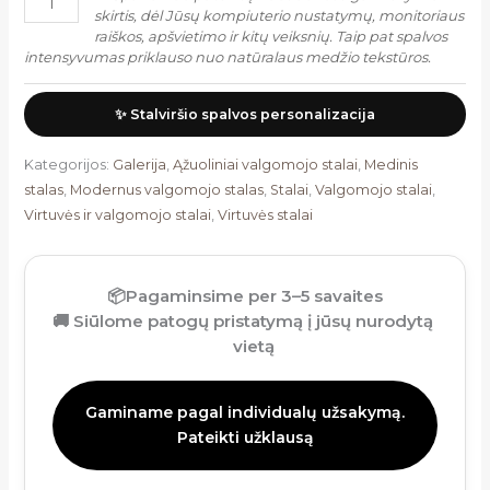
skirtis, dėl Jūsų kompiuterio nustatymų, monitoriaus
raiškos, apšvietimo ir kitų veiksnių. Taip pat spalvos
intensyvumas priklauso nuo natūralaus medžio tekstūros.
✨ Stalviršio spalvos personalizacija
Kategorijos:
Galerija
,
Ąžuoliniai valgomojo stalai
,
Medinis
stalas
,
Modernus valgomojo stalas
,
Stalai
,
Valgomojo stalai
,
Virtuvės ir valgomojo stalai
,
Virtuvės stalai
📦
Pagaminsime per 3–5 savaites
🚚
Siūlome patogų pristatymą į jūsų nurodytą
vietą
Gaminame pagal individualų užsakymą.
Pateikti užklausą