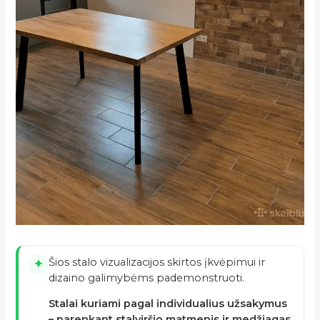
Šios stalo vizualizacijos skirtos įkvėpimui ir
✦
dizaino galimybėms pademonstruoti.
Stalai kuriami pagal individualius užsakymus
– parenkant stalviršio matmenis ir medžiagas.