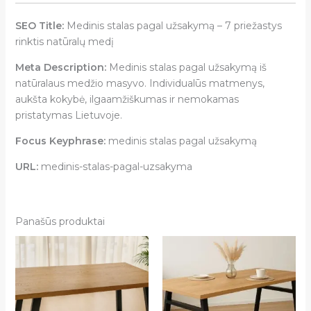
SEO Title:
Medinis stalas pagal užsakymą – 7 priežastys
rinktis natūralų medį
Meta Description:
Medinis stalas pagal užsakymą iš
natūralaus medžio masyvo. Individualūs matmenys,
aukšta kokybė, ilgaamžiškumas ir nemokamas
pristatymas Lietuvoje.
Focus Keyphrase:
medinis stalas pagal užsakymą
URL:
medinis-stalas-pagal-uzsakyma
Panašūs produktai
Price
Price
range:
range:
€425,00
€490,00
through
through
€595,00
€725,00