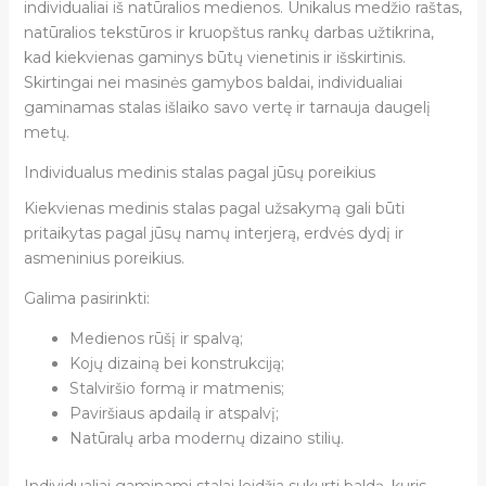
individualiai iš natūralios medienos. Unikalus medžio raštas,
natūralios tekstūros ir kruopštus rankų darbas užtikrina,
kad kiekvienas gaminys būtų vienetinis ir išskirtinis.
Skirtingai nei masinės gamybos baldai, individualiai
gaminamas stalas išlaiko savo vertę ir tarnauja daugelį
metų.
Individualus medinis stalas pagal jūsų poreikius
Kiekvienas medinis stalas pagal užsakymą gali būti
pritaikytas pagal jūsų namų interjerą, erdvės dydį ir
asmeninius poreikius.
Galima pasirinkti:
Medienos rūšį ir spalvą;
Kojų dizainą bei konstrukciją;
Stalviršio formą ir matmenis;
Paviršiaus apdailą ir atspalvį;
Natūralų arba modernų dizaino stilių.