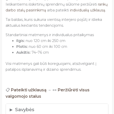
Ieškantiems išskirtinių sprendimų siūlome peržiūrėti
rankų
darbo stalų pasirinkimą
arba pateikti
individualią užklausą
.
Tai baldas, kuris sukuria vientisą interjero pojūtį ir išlieka
aktualus keičiantis tendencijoms.
Standartiniai matmenys ir individualus pritaikymas
Ilgis:
nuo 120 cm iki 250 cm
Plotis:
nuo 60 cm iki 100 cm
Aukštis:
74–76 cm
Visi matmenys gali būti koreguojami, atsižvelgiant į
patalpos išplanavimą ir dizaino sprendimus.
📋
Pateikti užklausą
•• 👀
Peržiūrėti visus
valgomojo stalus
Savybės