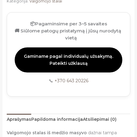
Kategorija:
Valgomojo stalai
📦
Pagaminsime per 3–5 savaites
🚚
Siūlome patogų pristatymą į jūsų nurodytą
vietą
Gaminame pagal individualų užsakymą.
Pateikti užklausą
📞
+370 643 20226
Aprašymas
Papildoma informacija
Atsiliepimai (0)
Valgomojo stalas iš medžio masyvo
dažnai tampa