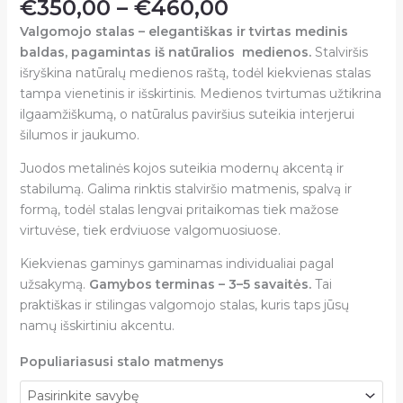
€
350,00
–
€
460,00
Valgomojo stalas – elegantiškas ir tvirtas medinis
baldas, pagamintas iš natūralios medienos.
Stalviršis
išryškina natūralų medienos raštą, todėl kiekvienas stalas
tampa vienetinis ir išskirtinis. Medienos tvirtumas užtikrina
ilgaamžiškumą, o natūralus paviršius suteikia interjerui
šilumos ir jaukumo.
Juodos metalinės kojos suteikia modernų akcentą ir
stabilumą. Galima rinktis stalviršio matmenis, spalvą ir
formą, todėl stalas lengvai pritaikomas tiek mažose
virtuvėse, tiek erdviuose valgomuosiuose.
Kiekvienas gaminys gaminamas individualiai pagal
užsakymą.
Gamybos terminas – 3–5 savaitės.
Tai
praktiškas ir stilingas valgomojo stalas, kuris taps jūsų
namų išskirtiniu akcentu.
Populiariasusi stalo matmenys