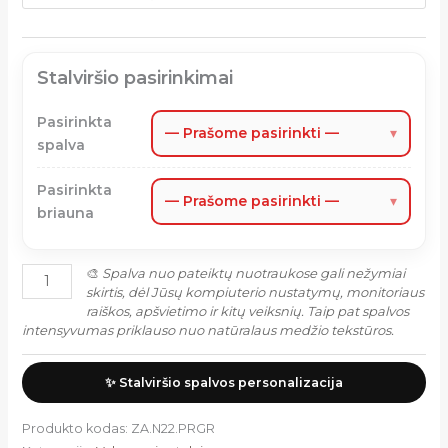
Stalviršio pasirinkimai
Pasirinkta
— Prašome pasirinkti —
▾
spalva
Pasirinkta
— Prašome pasirinkti —
▾
briauna
🎨
Spalva nuo pateiktų nuotraukose gali nežymiai
skirtis, dėl Jūsų kompiuterio nustatymų, monitoriaus
raiškos, apšvietimo ir kitų veiksnių. Taip pat spalvos
intensyvumas priklauso nuo natūralaus medžio tekstūros.
✨ Stalviršio spalvos personalizacija
Produkto kodas:
ZA.N22.PRGR