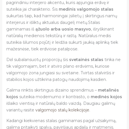
pagrindiniu interjero akcentu, kuris apjungia erdvę ir
suteikia jai charakterio. Šis
medinis valgomojo stalas
sukurtas taip, kad harmoningai įsilietų į skirtingus namų
interjerus ir išliktų aktualus daugelį metų.Stalas
gaminamas iš
ąžuolo arba uosio masyvo
, išryškinant
natūralią medienos tekstūrą ir raštą. Natūralus medis
suteikia šilumos pojūtį ir leidžia sukurti jaukią aplinką tiek
mažesnėse, tiek erdviose patalpose.
Dėl subalansuotų proporcijų šis
svetainės stalas
tinka ne
tik valgomajam, bet ir atviro plano erdvėms, kuriose
valgomojo zona jungiasi su svetaine. Tvirtas stalviršis ir
stabilios kojos užtikrina patogų naudojimą kasdien.
Galima rinktis skirtingus dizaino sprendimus –
metalinės
kojos
suteikia modernumo ir kontrasto, o
medinės kojos
išlaiko vientisą ir natūralų baldo vaizdą. Daugiau galimų
variantų rasite
valgomojo stalų kolekcijoje
.
Kadangi kiekvienas stalas gaminamas pagal užsakymą,
galima pritaikyti spalvą, paviršiaus apdailą ir matmenis.