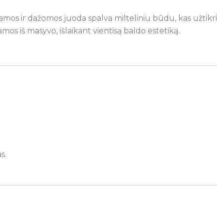
jamos ir dažomos juoda spalva milteliniu būdu, kas užtik
os iš masyvo, išlaikant vientisą baldo estetiką.
as