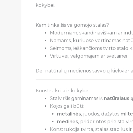
kokybei.
Kam tinka šis valgomojo stalas?
Moderniam, skandinaviškam ar indus
Namams, kuriuose vertinamas natūra
Šeimoms, ieškančioms tvirto stalo 
Virtuvei, valgomajam ar svetainei
Dėl natūralių medienos savybių kiekvien
Konstrukcija ir kokybė
Stalviršis gaminamas iš
natūralaus 
Kojos gali būti:
metalinės
, juodos, dažytos
milte
medinės
, priderintos prie stalvir
Konstrukcija tvirta, stalas stabilu