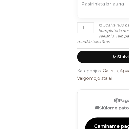
Pasirinkta briauna
🎨
Spalva nuo pat
kompiuterio nust
veiksnių. Taip p
medžio tekstūros.
✨ Stalv
Kategorijos:
Galerija
,
Apva
Valgomojo stalai
📦
Paga
🚚
Siūlome patog
Gaminame paga