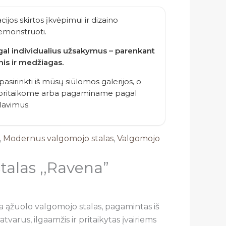
acijos skirtos įkvėpimui ir dizaino
monstruoti.
agal individualius užsakymus – parenkant
nis ir medžiagas.
 pasirinkti iš mūsų siūlomos galerijos, o
– pritaikome arba pagaminame pagal
alavimus.
,
Modernus valgomojo stalas
,
Valgomojo
talas ,,Ravena”
a ąžuolo valgomojo stalas, pagamintas iš
tvarus, ilgaamžis ir pritaikytas įvairiems