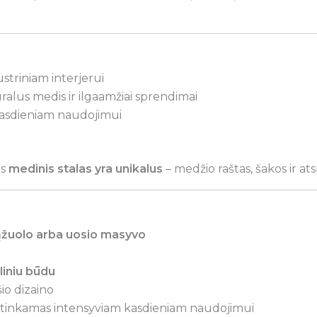
triniam interjerui
lus medis ir ilgaamžiai sprendimai
kasdieniam naudojimui
as
medinis stalas yra unikalus
– medžio raštas, šakos ir atspa
ąžuolo arba uosio masyvo
liniu būdu
šio dizaino
s ir tinkamas intensyviam kasdieniam naudojimui