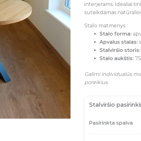
interjerams. Idealiai ti
suteikdamas natūralios
Stalo matmenys
Stalo forma:
apv
Apvalus stalas:
Stalviršio storis:
Stalo aukštis:
75
Galimi individualūs ma
poreikius.
Stalviršio pasirink
Pasirinkta spalva