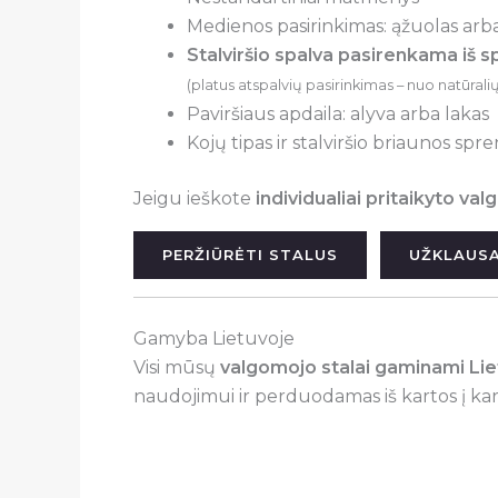
Medienos pasirinkimas: ąžuolas arba
Stalviršio spalva pasirenkama iš s
(platus atspalvių pasirinkimas – nuo natūrali
Paviršiaus apdaila: alyva arba lakas
Kojų tipas ir stalviršio briaunos sp
Jeigu ieškote
individualiai pritaikyto va
PERŽIŪRĖTI STALUS
UŽKLAUSA
Gamyba Lietuvoje
Visi mūsų
valgomojo stalai gaminami Lie
naudojimui ir perduodamas iš kartos į kar