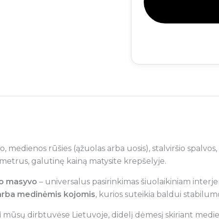
o, medienos rūšies (ąžuolas arba uosis), stalviršio spalvos
metrus, galutinę kainą matysite krepšelyje.
io masyvo
– universalus pasirinkimas šiuolaikiniam interj
arba medinėmis kojomis
, kurios suteikia baldui stabilu
i
mūsų dirbtuvėse Lietuvoje, didelį dėmesį skiriant medien