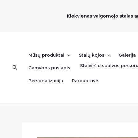
Pereiti
prie
Kiekvienas valgomojo stalas a
turinio
Mūsų produktai
Stalų kojos
Galerija
Stalviršio spalvos persona
Paieška
Gamybos puslapis
Personalizacija
Parduotuvė