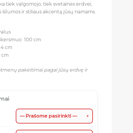
nka tiek valgomojo, tiek svetainės erdvei,
 šilumos ir stiliaus akcentą jūsų namams.
alus
skersmuo 100 cm
4 cm
 cm
tmenų pakeitimai pagal jūsų erdvę ir
imai
— Prašome pasirinkti —
▾