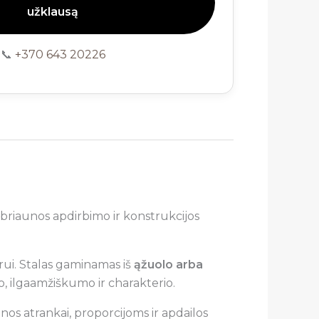
užklausą
📞
+370 643 20226
, briaunos apdirbimo ir konstrukcijos
erui. Stalas gaminamas iš
ąžuolo arba
mo, ilgaamžiškumo ir charakterio.
os atrankai, proporcijoms ir apdailos