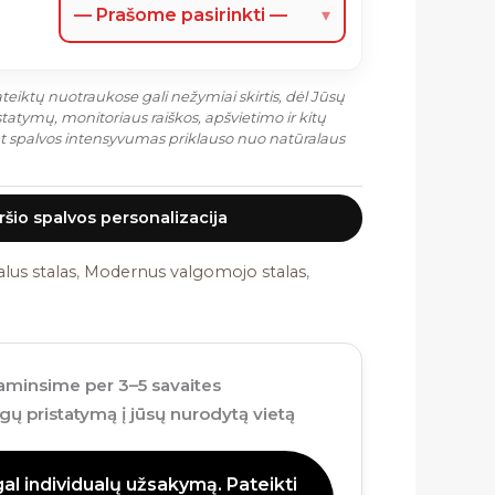
— Prašome pasirinkti —
▾
eiktų nuotraukose gali nežymiai skirtis, dėl Jūsų
atymų, monitoriaus raiškos, apšvietimo ir kitų
at spalvos intensyvumas priklauso nuo natūralaus
iršio spalvos personalizacija
lus stalas
,
Modernus valgomojo stalas
,
minsime per 3–5 savaites
ų pristatymą į jūsų nurodytą vietą
l individualų užsakymą. Pateikti