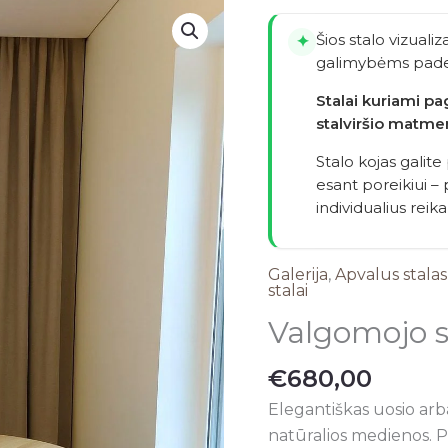
produkto
kiekis:
Šios stalo vizualiz
✦
Valgomojo
galimybėms pade
stalas
Stalai kuriami p
,,Ravena''
stalviršio matme
Stalo kojas galite
esant poreikiui 
individualius reik
Galerija
,
Apvalus stalas
stalai
Valgomojo s
€
680,00
Elegantiškas uosio arb
natūralios medienos. Pa