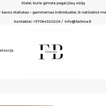
Stalai, kurie gimsta pagal jūsų viziją
r kavos staliukas – gaminamas individualiai, iš natūralios 
Kontaktai: +37064320226 / Info@farbina.lt
lizacija