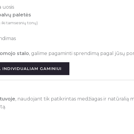
 uosis
palvų paletės
ų iki tamsesnių tonų)
rendimas
lgomojo stalo
, galime pagaminti sprendimą pagal jūsų por
 INDIVIDUALIAM GAMINIUI
tuvoje
, naudojant tik patikrintas medžiagas ir natūralią m
tą.