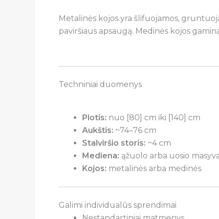
Metalinės kojos yra šlifuojamos, gruntuo
paviršiaus apsaugą. Medinės kojos gaminam
Techniniai duomenys
Plotis:
nuo [80] cm iki [140] cm
Aukštis:
~74–76 cm
Stalviršio storis:
~4 cm
Mediena:
ąžuolo arba uosio masyv
Kojos:
metalinės arba medinės
Galimi individualūs sprendimai
Nestandartiniai matmenys