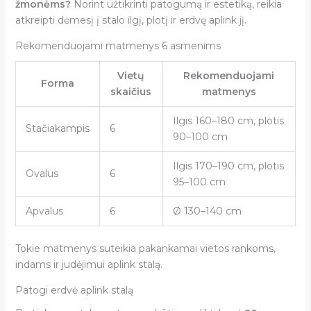
žmonėms?
Norint užtikrinti patogumą ir estetiką, reikia
atkreipti dėmesį į stalo ilgį, plotį ir erdvę aplink jį.
Rekomenduojami matmenys 6 asmenims
Vietų
Rekomenduojami
Forma
skaičius
matmenys
Ilgis 160–180 cm, plotis
Stačiakampis
6
90–100 cm
Ilgis 170–190 cm, plotis
Ovalus
6
95–100 cm
Apvalus
6
Ø 130–140 cm
Tokie matmenys suteikia pakankamai vietos rankoms,
indams ir judėjimui aplink stalą.
Patogi erdvė aplink stalą