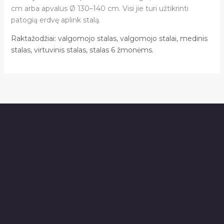
cm arba apvalus Ø 130–140 cm. Visi jie turi užtikrinti
patogią erdvę aplink stalą.
Raktažodžiai: valgomojo stalas, valgomojo stalai, medinis
stalas, virtuvinis stalas, stalas 6 žmonėms.