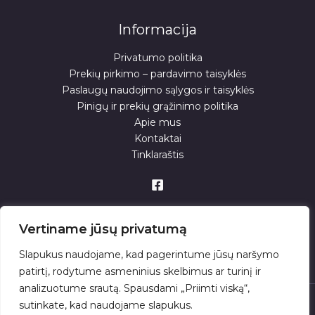
Informacija
Privatumo politika
Prekių pirkimo – pardavimo taisyklės
Paslaugų naudojimo sąlygos ir taisyklės
Pinigų ir prekių grąžinimo politika
Apie mus
Kontaktai
Tinklaraštis
Vertiname jūsų privatumą
Slapukus naudojame, kad pagerintume jūsų naršymo
patirtį, rodytume asmeninius skelbimus ar turinį ir
analizuotume srautą. Spausdami „Priimti viską“,
sutinkate, kad naudojame slapukus.
© 2026 . Powered by