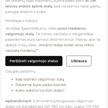
Be tinkamų stalo matmenų, būtina palikti bent
90 cm
laisvos erdvės aplink stalą
, kad visi šeimos nariai galėtų
patogiai atsistoti ir judėti.
Medžiaga ir kokybė
Jei ieškai ilgaamžiškumo, rinkis
uosio medienos
valgomojo stalą
. Tai tvirtas, natūralus ir elegantiškas
pasirinkimas, kuris tarnaus dešimtmečius. Plačiau apie tai
skaityk mūsų įraše:
„Medinis stalas: kodėl verta rinktis
natūralią medieną?“
.
Peržiūrėti valgomojo stalus
Užklausa
Daugiau patarimų
Kaip išsirinkti valgomojo stalą
Patarimai, kurie padės išsirinkti
Kokio aukščio turi būti stalas?
Apibendrinant:
6 žmonėms patogiausias valgomojo
stalas yra stačiakampis 160–180 cm ilgio, ovalus 170–190