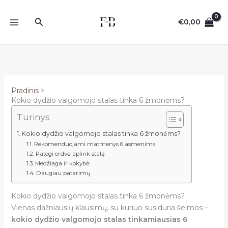
Pereiti
prie
Paieška
€
0,00
turinio
Pradinis
Kokio dydžio valgomojo stalas tinka 6 žmonėms?
Turinys
Kokio dydžio valgomojo stalas tinka 6 žmonėms?
Rekomenduojami matmenys 6 asmenims
Patogi erdvė aplink stalą
Medžiaga ir kokybė
Daugiau patarimų
Kokio dydžio valgomojo stalas tinka 6 žmonėms?
Vienas dažniausių klausimų, su kuriuo susiduria šeimos –
kokio dydžio valgomojo stalas tinkamiausias 6