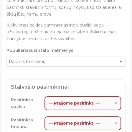
konstrukcijai stabilumo ir šiuolaikiško kontrasto. Galite
pasirinkti stalviršio formą, spalvą ir dydį, kad stalas idealiai
tiktų jūsų namų erdvei.
Kiekvienas baldas gaminamas individualiai pagal
užsakymą, todėl garantuojama kokybė ir išskirtinumas.
Gamybos terminas – 3–5 savaitės.
Populiariasusi stalo matmenys
Stalviršio pasirinkimai
Pasirinkta
— Prašome pasirinkti —
▾
spalva
Pasirinkta
— Prašome pasirinkti —
▾
briauna