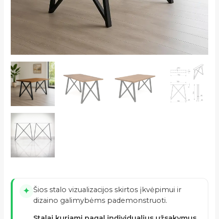
Šios stalo vizualizacijos skirtos įkvėpimui ir
✦
dizaino galimybėms pademonstruoti.
Stalai kuriami pagal individualius užsakymus