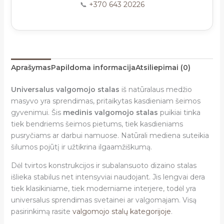
📞
+370 643 20226
Aprašymas
Papildoma informacija
Atsiliepimai (0)
Universalus valgomojo stalas
iš natūralaus medžio
masyvo yra sprendimas, pritaikytas kasdieniam šeimos
gyvenimui. Šis
medinis valgomojo stalas
puikiai tinka
tiek bendriems šeimos pietums, tiek kasdieniams
pusryčiams ar darbui namuose. Natūrali mediena suteikia
šilumos pojūtį ir užtikrina ilgaamžiškumą.
Dėl tvirtos konstrukcijos ir subalansuoto dizaino stalas
išlieka stabilus net intensyviai naudojant. Jis lengvai dera
tiek klasikiniame, tiek moderniame interjere, todėl yra
universalus sprendimas svetainei ar valgomajam. Visą
pasirinkimą rasite
valgomojo stalų kategorijoje
.