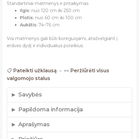
Standartiniai matmenys ir pritaikymas
Ilgis:
nuo 120 cm iki 250 cm
Plotis:
nuo 60 cm iki 100 cm
Aukštis:
74–76 cm
Visi matmenys gali būti koreguojami, atsižvelgiant į
erdvės dydį ir individualius poreikius.
📋
Pateikti užklausą
•• 👀
Peržiūrėti visus
valgomojo stalus
Savybės
Stalo matmenys ir medžiaga
Papildoma informacija
Šis
valgomojo stalas
iš
natūralios medienos
siūlo platų pasirinkimą ilgį, plotį ir stalviršio
Pristatymas ir gamybos terminai
Aprašymas
formą, kad puikiai atitiktų jūsų virtuvės ar
Jeigu
valgomojo stalas
turimas sandėlyje, jo
svetainės interjerą.
paruošimas transportavimui užtrunka 5–7
Stiliaus ir dizaino informacija