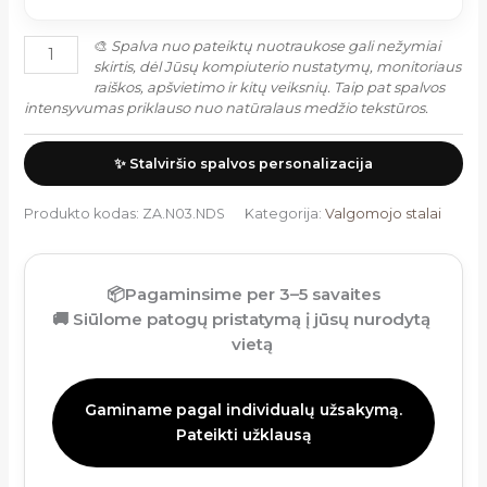
🎨
Spalva nuo pateiktų nuotraukose gali nežymiai
skirtis, dėl Jūsų kompiuterio nustatymų, monitoriaus
raiškos, apšvietimo ir kitų veiksnių. Taip pat spalvos
intensyvumas priklauso nuo natūralaus medžio tekstūros.
✨ Stalviršio spalvos personalizacija
Produkto kodas:
ZA.N03.NDS
Kategorija:
Valgomojo stalai
📦
Pagaminsime per 3–5 savaites
🚚
Siūlome patogų pristatymą į jūsų nurodytą
vietą
Gaminame pagal individualų užsakymą.
Pateikti užklausą