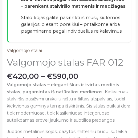
– parenkant stalviršio matmenis ir medžiagas.
Stalo kojas galite pasirinkti iš mūsų siūlomos
galerijos, o esant poreikiui – pritaikome arba
pagaminame pagal individualius reikalavimus.
Valgomojo stalai
Valgomojo stalas FAR 012
€
420,00
–
€
590,00
Valgomojo stalas – elegantiškas ir tvirtas medinis
stalas, pagamintas iš natūralios medienos.
Kiekvienas
stalviršis pasižymi unikaliu raštu ir šiltais atspalviais, todėl
kiekvienas gaminys tampa išskirtinis. Šis stalas puikiai dera
tiek moderniuose, tiek klasikiniuose interjeruose,
suteikdamas erdvei jaukumo ir subtilios prabangos.
Juodos metalinės kojos, dažytos milteliniu būdu, suteikia