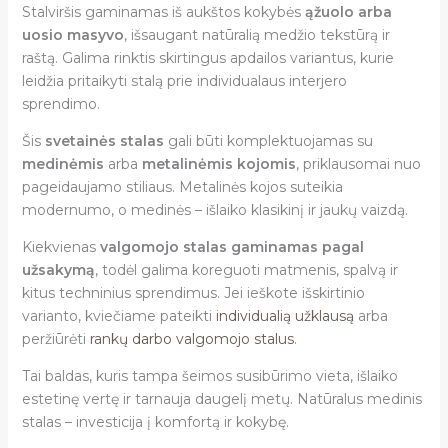
Stalviršis gaminamas iš aukštos kokybės
ąžuolo arba
uosio masyvo
, išsaugant natūralią medžio tekstūrą ir
raštą. Galima rinktis skirtingus apdailos variantus, kurie
leidžia pritaikyti stalą prie individualaus interjero
sprendimo.
Šis
svetainės stalas
gali būti komplektuojamas su
medinėmis
arba
metalinėmis kojomis
, priklausomai nuo
pageidaujamo stiliaus. Metalinės kojos suteikia
modernumo, o medinės – išlaiko klasikinį ir jaukų vaizdą.
Kiekvienas
valgomojo stalas gaminamas pagal
užsakymą
, todėl galima koreguoti matmenis, spalvą ir
kitus techninius sprendimus. Jei ieškote išskirtinio
varianto, kviečiame pateikti
individualią užklausą
arba
peržiūrėti
rankų darbo valgomojo stalus
.
Tai baldas, kuris tampa šeimos susibūrimo vieta, išlaiko
estetinę vertę ir tarnauja daugelį metų. Natūralus medinis
stalas – investicija į komfortą ir kokybę.