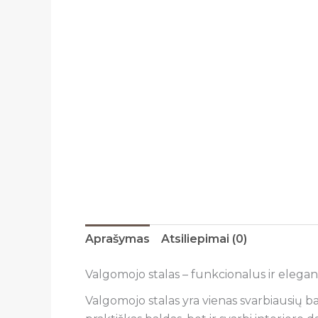
Aprašymas
Atsiliepimai (0)
Valgomojo stalas – funkcionalus ir elega
Valgomojo stalas yra vienas svarbiausių b