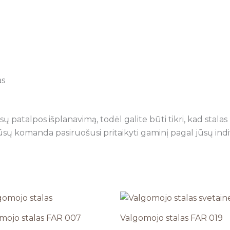
as
atalpos išplanavimą, todėl galite būti tikri, kad stalas pu
ūsų komanda pasiruošusi pritaikyti gaminį pagal jūsų indi
Price
Price
range:
range:
€330,00
€530,00
mojo stalas FAR 007
Valgomojo stalas FAR 019
through
through