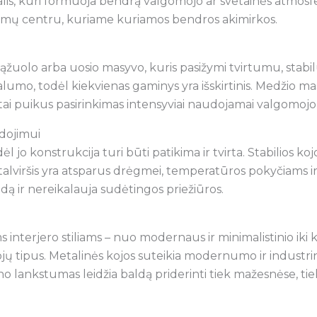
 dalis, kuri formuoja bendrą valgomojo ar svetainės atmosf
amų centru, kuriame kuriamos bendros akimirkos.
ąžuolo arba uosio masyvo, kuris pasižymi tvirtumu, sta
kalumo, todėl kiekvienas gaminys yra išskirtinis. Medžio 
tai puikus pasirinkimas intensyviai naudojamai valgomojo
dojimui
jo konstrukcija turi būti patikima ir tvirta. Stabilios ko
Stalviršis yra atsparus drėgmei, temperatūros pokyčiams
aizdą ir nereikalauja sudėtingos priežiūros.
s interjero stiliams – nuo modernaus ir minimalistinio iki k
 kojų tipus. Metalinės kojos suteikia modernumo ir industri
o lankstumas leidžia baldą priderinti tiek mažesnėse, tie