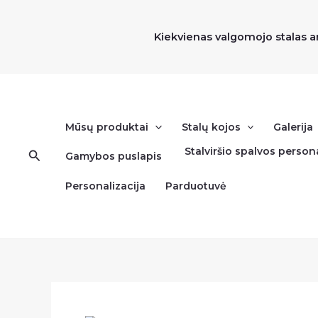
Pereiti
prie
Kiekvienas valgomojo stalas a
turinio
Mūsų produktai
Stalų kojos
Galerija
Stalviršio spalvos persona
Paieška
Gamybos puslapis
Personalizacija
Parduotuvė