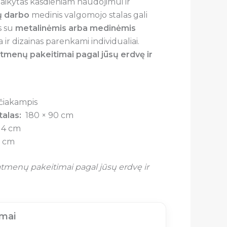
itaikytas kasdieniam naudojimui ir
ų darbo
medinis valgomojo stalas gali
s su
metalinėmis arba medinėmis
 ir dizainas parenkami individualiai.
atmenų pakeitimai pagal jūsų erdvę ir
čiakampis
talas:
180 × 90 cm
4 cm
 cm
tmenų pakeitimai pagal jūsų erdvę ir
imai