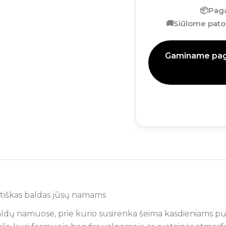
📦
Paga
🚚
Siūlome patog
Gaminame paga
ntiškas baldas jūsų namams
aldų namuose, prie kurio susirenka šeima kasdieniams pus