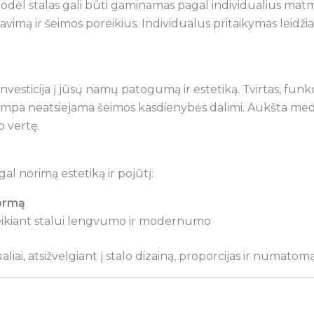
dėl stalas gali būti gaminamas pagal individualius matmenis
navimą ir šeimos poreikius. Individualus pritaikymas leidži
investicija į jūsų namų patogumą ir estetiką. Tvirtas, funk
tampa neatsiejama šeimos kasdienybės dalimi. Aukšta me
o vertę.
al norimą estetiką ir pojūtį:
formą
teikiant stalui lengvumo ir modernumo
ai, atsižvelgiant į stalo dizainą, proporcijas ir numatom