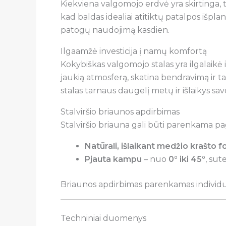
Kiekviena valgomojo erdvė yra skirtinga, to
kad baldas idealiai atitiktų patalpos išpla
patogų naudojimą kasdien.
Ilgaamžė investicija į namų komfortą
Kokybiškas valgomojo stalas yra ilgalaikė 
jaukią atmosferą, skatina bendravimą ir 
stalas tarnaus daugelį metų ir išlaikys sav
Stalviršio briaunos apdirbimas
Stalviršio briauna gali būti parenkama pag
Natūrali, išlaikant medžio krašto 
Pjauta kampu
– nuo
0° iki 45°
, su
Briaunos apdirbimas parenkamas individuali
Techniniai duomenys