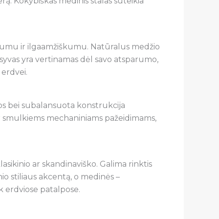
erą. Kokybiškas medinis stalas suteikia
bilumu ir ilgaamžiškumu. Natūralus medžio
masyvas yra vertinamas dėl savo atsparumo,
 erdvei.
jos bei subalansuota konstrukcija
 ir smulkiems mechaniniams pažeidimams,
lasikinio ar skandinaviško. Galima rinktis
nio stiliaus akcentą, o medinės –
k erdviose patalpose.