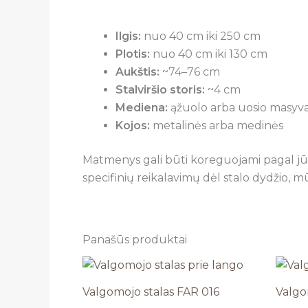
Ilgis:
nuo 40 cm iki 250 cm
Plotis:
nuo 40 cm iki 130 cm
Aukštis:
~74–76 cm
Stalviršio storis:
~4 cm
Mediena:
ąžuolo arba uosio masyv
Kojos:
metalinės arba medinės
Matmenys gali būti koreguojami pagal jūsų p
specifinių reikalavimų dėl stalo dydžio, m
Panašūs produktai
Price
range:
€440,00
Valgomojo stalas FAR 016
Valgo
through