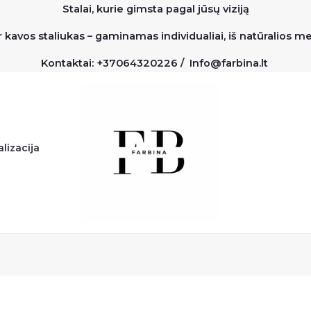
Stalai, kurie gimsta pagal jūsų viziją
r kavos staliukas – gaminamas individualiai, iš natūralios 
Kontaktai: +37064320226 / Info@farbina.lt
lizacija