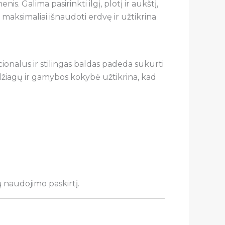
. Galima pasirinkti ilgį, plotį ir aukštį,
a maksimaliai išnaudoti erdvę ir užtikrina
cionalus ir stilingas baldas padeda sukurti
džiagų ir gamybos kokybė užtikrina, kad
ą naudojimo paskirtį.