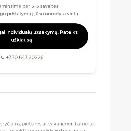
minsime per 3–5 savaites
ų pristatymą į jūsų nurodytą vietą
l individualų užsakymą. Pateikti
užklausą
📞
+370 643 20226
ryčiams, pietums ar vakarienei. Tai ne tik