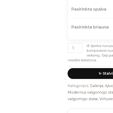
Pasirinkta spalva
Pasirinkta briauna
🎨
Spalva nuo pat
kompiuterio nust
veiksnių. Taip p
medžio tekstūros.
✨ Stalv
Kategorijos:
Galerija
,
Ąžuo
Modernus valgomojo sta
valgomojo stalai
,
Virtuvės