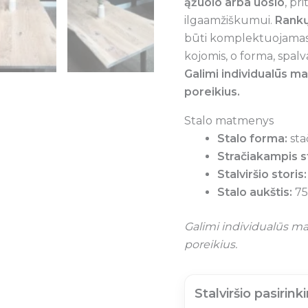
ąžuolo arba uosio
, pr
ilgaamžiškumui.
Rank
būti komplektuojama
kojomis, o forma, spalva
Galimi individualūs m
poreikius.
Stalo matmenys
Stalo forma:
sta
Stračiakampis s
Stalviršio storis:
Stalo aukštis:
75
Galimi individualūs ma
poreikius.
Stalviršio pasirink