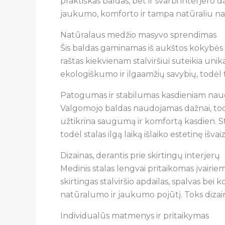
praktiškas baldas, bet ir svarbi interjero
jaukumo, komforto ir tampa natūraliu n
Natūralaus medžio masyvo sprendimas
Šis baldas gaminamas iš aukštos kokybės 
raštas kiekvienam stalviršiui suteikia uni
ekologiškumo ir ilgaamžių savybių, todėl 
Patogumas ir stabilumas kasdieniam nau
Valgomojo baldas naudojamas dažnai, todėl 
užtikrina saugumą ir komfortą kasdien. 
todėl stalas ilgą laiką išlaiko estetinę išv
Dizainas, derantis prie skirtingų interjerų
Medinis stalas lengvai pritaikomas įvairiem
skirtingas stalviršio apdailas, spalvas bei
natūralumo ir jaukumo pojūtį. Toks dizain
Individualūs matmenys ir pritaikymas