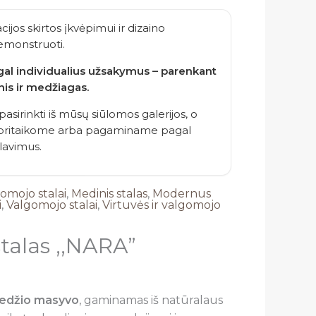
acijos skirtos įkvėpimui ir dizaino
monstruoti.
agal individualius užsakymus – parenkant
nis ir medžiagas.
 pasirinkti iš mūsų siūlomos galerijos, o
– pritaikome arba pagaminame pagal
alavimus.
gomojo stalai
,
Medinis stalas
,
Modernus
i
,
Valgomojo stalai
,
Virtuvės ir valgomojo
talas ,,NARA”
medžio masyvo
, gaminamas iš natūralaus