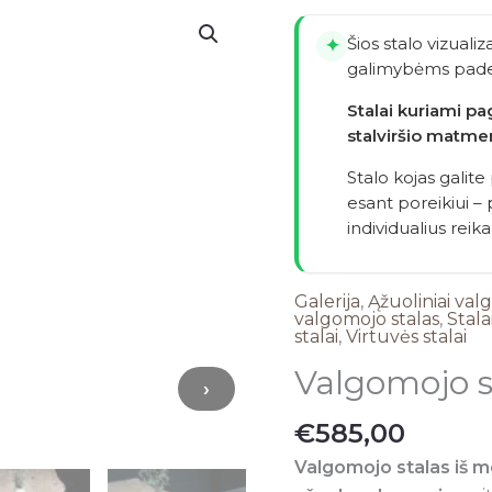
produkto
kiekis:
Šios stalo vizualiz
✦
Valgomojo
galimybėms pade
stalas
Stalai kuriami p
,,NARA''
stalviršio matme
Stalo kojas galite
esant poreikiui 
individualius reik
Galerija
,
Ąžuoliniai val
valgomojo stalas
,
Stala
stalai
,
Virtuvės stalai
Valgomojo s
›
€
585,00
Valgomojo stalas iš 