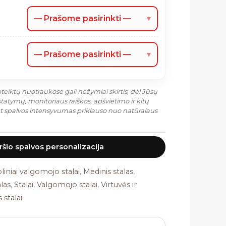
— Prašome pasirinkti —
▾
— Prašome pasirinkti —
▾
eiktų nuotraukose gali nežymiai skirtis, dėl Jūsų
atymų, monitoriaus raiškos, apšvietimo ir kitų
at spalvos intensyvumas priklauso nuo natūralaus
iršio spalvos personalizacija
liniai valgomojo stalai
,
Medinis stalas
,
las
,
Stalai
,
Valgomojo stalai
,
Virtuvės ir
 stalai