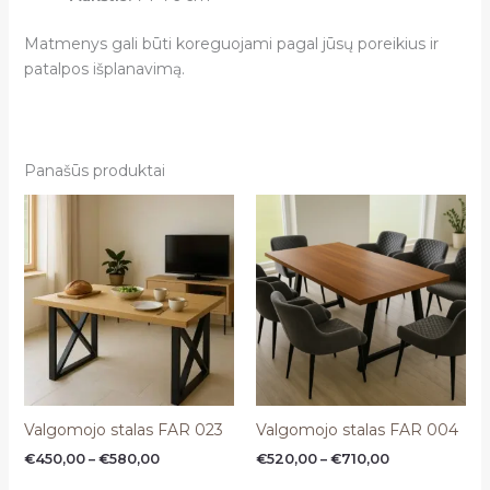
Matmenys gali būti koreguojami pagal jūsų poreikius ir
patalpos išplanavimą.
Panašūs produktai
Price
Price
range:
range:
€450,00
€520,00
through
through
€580,00
€710,00
Valgomojo stalas FAR 023
Valgomojo stalas FAR 004
€
450,00
–
€
580,00
€
520,00
–
€
710,00