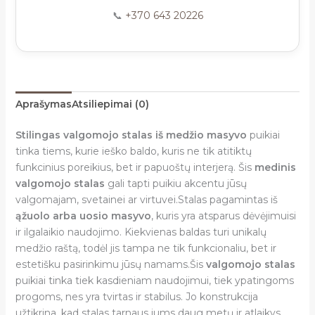
📞
+370 643 20226
Aprašymas
Atsiliepimai (0)
Stilingas valgomojo stalas iš medžio masyvo
puikiai
tinka tiems, kurie ieško baldo, kuris ne tik atitiktų
funkcinius poreikius, bet ir papuoštų interjerą. Šis
medinis
valgomojo stalas
gali tapti puikiu akcentu jūsų
valgomajam, svetainei ar virtuvei.Stalas pagamintas iš
ąžuolo arba uosio masyvo
, kuris yra atsparus dėvėjimuisi
ir ilgalaikio naudojimo. Kiekvienas baldas turi unikalų
medžio raštą, todėl jis tampa ne tik funkcionaliu, bet ir
estetišku pasirinkimu jūsų namams.Šis
valgomojo stalas
puikiai tinka tiek kasdieniam naudojimui, tiek ypatingoms
progoms, nes yra tvirtas ir stabilus. Jo konstrukcija
užtikrina, kad stalas tarnaus jums daug metų ir atlaikys