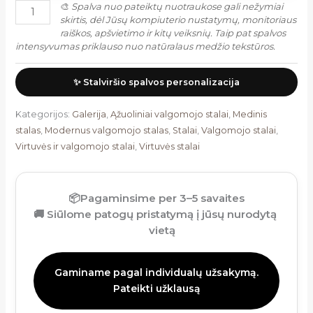
🎨
Spalva nuo pateiktų nuotraukose gali nežymiai
skirtis, dėl Jūsų kompiuterio nustatymų, monitoriaus
raiškos, apšvietimo ir kitų veiksnių. Taip pat spalvos
intensyvumas priklauso nuo natūralaus medžio tekstūros.
✨ Stalviršio spalvos personalizacija
Kategorijos:
Galerija
,
Ąžuoliniai valgomojo stalai
,
Medinis
stalas
,
Modernus valgomojo stalas
,
Stalai
,
Valgomojo stalai
,
Virtuvės ir valgomojo stalai
,
Virtuvės stalai
📦
Pagaminsime per 3–5 savaites
🚚
Siūlome patogų pristatymą į jūsų nurodytą
vietą
Gaminame pagal individualų užsakymą.
Pateikti užklausą