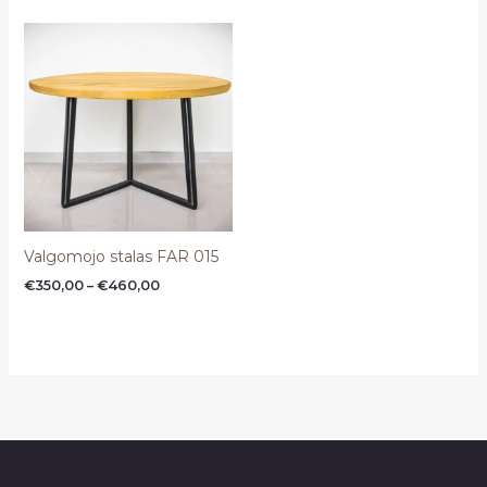
Price
range:
€350,00
through
€460,00
Valgomojo stalas FAR 015
€
350,00
–
€
460,00