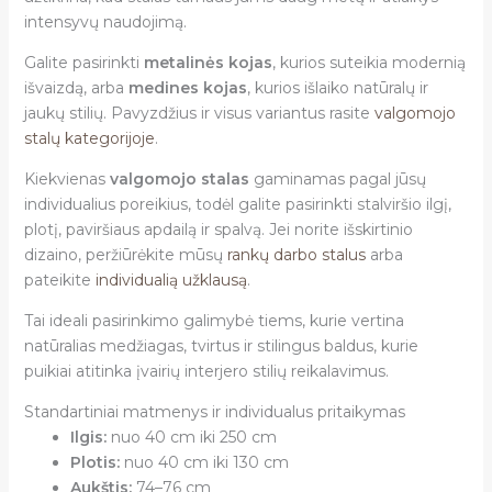
intensyvų naudojimą.
Galite pasirinkti
metalinės kojas
, kurios suteikia modernią
išvaizdą, arba
medines kojas
, kurios išlaiko natūralų ir
jaukų stilių. Pavyzdžius ir visus variantus rasite
valgomojo
stalų kategorijoje
.
Kiekvienas
valgomojo stalas
gaminamas pagal jūsų
individualius poreikius, todėl galite pasirinkti stalviršio ilgį,
plotį, paviršiaus apdailą ir spalvą. Jei norite išskirtinio
dizaino, peržiūrėkite mūsų
rankų darbo stalus
arba
pateikite
individualią užklausą
.
Tai ideali pasirinkimo galimybė tiems, kurie vertina
natūralias medžiagas, tvirtus ir stilingus baldus, kurie
puikiai atitinka įvairių interjero stilių reikalavimus.
Standartiniai matmenys ir individualus pritaikymas
Ilgis:
nuo 40 cm iki 250 cm
Plotis:
nuo 40 cm iki 130 cm
Aukštis:
74–76 cm