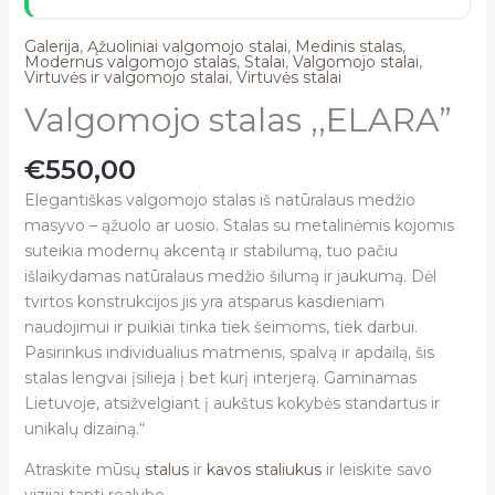
Galerija
,
Ąžuoliniai valgomojo stalai
,
Medinis stalas
,
Modernus valgomojo stalas
,
Stalai
,
Valgomojo stalai
,
Virtuvės ir valgomojo stalai
,
Virtuvės stalai
Valgomojo stalas ,,ELARA”
€
550,00
Elegantiškas valgomojo stalas iš natūralaus medžio
masyvo – ąžuolo ar uosio. Stalas su metalinėmis kojomis
suteikia modernų akcentą ir stabilumą, tuo pačiu
išlaikydamas natūralaus medžio šilumą ir jaukumą. Dėl
tvirtos konstrukcijos jis yra atsparus kasdieniam
naudojimui ir puikiai tinka tiek šeimoms, tiek darbui.
Pasirinkus individualius matmenis, spalvą ir apdailą, šis
stalas lengvai įsilieja į bet kurį interjerą. Gaminamas
Lietuvoje, atsižvelgiant į aukštus kokybės standartus ir
unikalų dizainą.“
Atraskite mūsų
stalus
ir
kavos staliukus
ir leiskite savo
vizijai tapti realybe.