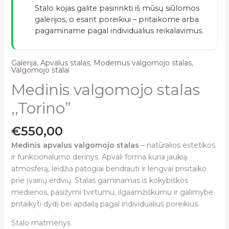
Stalo kojas galite pasirinkti iš mūsų siūlomos
galerijos, o esant poreikiui – pritaikome arba
pagaminame pagal individualius reikalavimus.
Galerija
,
Apvalus stalas
,
Modernus valgomojo stalas
,
Valgomojo stalai
Medinis valgomojo stalas
,,Torino”
€
550,00
Medinis apvalus valgomojo stalas
– natūralios estetikos
ir funkcionalumo derinys. Apvali forma kuria jaukią
atmosferą, leidžia patogiai bendrauti ir lengvai prisitaiko
prie įvairių erdvių. Stalas gaminamas iš kokybiškos
medienos, pasižymi tvirtumu, ilgaamžiškumu ir galimybe
pritaikyti dydį bei apdailą pagal individualius poreikius.
Stalo matmenys