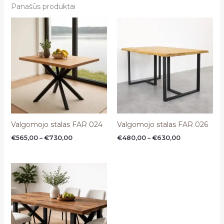
Panašūs produktai
Price
Price
range:
range:
€565,00
€480,00
through
through
€730,00
€630,00
Valgomojo stalas FAR 024
Valgomojo stalas FAR 026
€
565,00
–
€
730,00
€
480,00
–
€
630,00
Price
range:
€530,00
through
€720,00