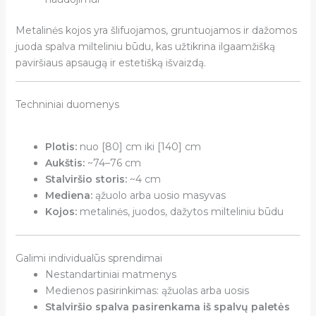
Metalinės kojos yra šlifuojamos, gruntuojamos ir dažomos
juoda spalva milteliniu būdu, kas užtikrina ilgaamžišką
paviršiaus apsaugą ir estetišką išvaizdą.
Techniniai duomenys
Plotis:
nuo [80] cm iki [140] cm
Aukštis:
~74–76 cm
Stalviršio storis:
~4 cm
Mediena:
ąžuolo arba uosio masyvas
Kojos:
metalinės, juodos, dažytos milteliniu būdu
Galimi individualūs sprendimai
Nestandartiniai matmenys
Medienos pasirinkimas: ąžuolas arba uosis
Stalviršio spalva pasirenkama iš spalvų paletės