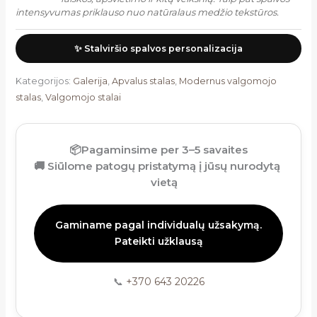
intensyvumas priklauso nuo natūralaus medžio tekstūros.
✨ Stalviršio spalvos personalizacija
Kategorijos:
Galerija
,
Apvalus stalas
,
Modernus valgomojo
stalas
,
Valgomojo stalai
📦
Pagaminsime per 3–5 savaites
🚚
Siūlome patogų pristatymą į jūsų nurodytą
vietą
Gaminame pagal individualų užsakymą.
Pateikti užklausą
📞
+370 643 20226