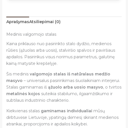
Aprašymas
Atsiliepimai (0)
Medinis valgomojo stalas
Kaina priklauso nuo pasirinkto stalo dydžio, medienos
rūšies (ąžuolas arba uosis), stalviršio spalvos ir paviršiaus
apdailos. Pasirinkus visus norimus parametrus, galutinę
kainą matysite krepšelyje.
Šis medinis
valgomojo stalas iš natūralaus medžio
masyvo
– universalus pasirinkimas šiuolaikiniam interjerui.
Stalas gaminamas iš
ąžuolo arba uosio masyvo
, o tvirtos
metalinės kojos
suteikia stabilumo, ilgaamžiškumo ir
subtilaus industrinio charakterio.
Kiekvienas stalas
gaminamas individualiai
mūsų
dirbtuvėse Lietuvoje, ypatingą dėmesį skiriant medienos
atrankai, proporcijoms ir apdailos kokybei.