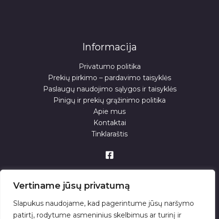
Informacija
Privatumo politika
Prekių pirkimo – pardavimo taisyklės
Paslaugų naudojimo sąlygos ir taisyklės
Pinigų ir prekių grąžinimo politika
Apie mus
Kontaktai
Tinklaraštis
Vertiname jūsų privatumą
Slapukus naudojame, kad pagerintume jūsų naršymo
patirtį, rodytume asmeninius skelbimus ar turinį ir