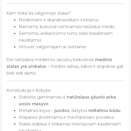
Kam tinka šis valgomojo stalas?
Moderniam ir skandinaviškam interjerui
Namams, kuriuose vertinamas natūralus medis
Šeimoms, ieškančioms tvirto stalo kasdieniam
naudojimui
Virtuvei, valgomajam ar svetainei
Dėl natūralios medienos savybių kiekvienas
medinis
stalas yra unikalus
– medžio raštas, šakos ir atspalviai gali
šiek tiek skirtis.
Konstrukcija ir kokybė
Stalviršis gaminamas iš
natūralaus ąžuolo arba
uosio masyvo
Metalinės kojos –
juodos
, dažytos
milteliniu būdu
Atsparios įbrėžimams ir mechaniniam poveikiui
Stalas stabilus ir tinkamas intensyviam kasdieniam
naudojimui