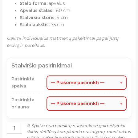
Stalo forma:
apvalus
Apvalus stalas:
80 cm
Stalviršio storis:
4 cm
Stalo aukštis:
75 cm
Galimi individualūs matmenų pakeitimai pagal jūsų
erdvę ir poreikius.
Stalviršio pasirinkimai
Pasirinkta
— Prašome pasirinkti —
▾
spalva
Pasirinkta
— Prašome pasirinkti —
▾
briauna
🎨
Spalva nuo pateiktų nuotraukose gali nežymiai
skirtis, dėl Jūsų kompiuterio nustatymų, monitoriaus
raiškos, apšvietimo ir kitų veiksnių. Taip pat spalvos