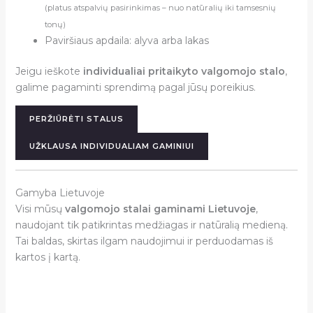
(platus atspalvių pasirinkimas – nuo natūralių iki tamsesnių
tonų)
Paviršiaus apdaila: alyva arba lakas
Jeigu ieškote
individualiai pritaikyto valgomojo stalo
,
galime pagaminti sprendimą pagal jūsų poreikius.
PERŽIŪRĖTI STALUS
UŽKLAUSA INDIVIDUALIAM GAMINIUI
Gamyba Lietuvoje
Visi mūsų
valgomojo stalai gaminami Lietuvoje
,
naudojant tik patikrintas medžiagas ir natūralią medieną.
Tai baldas, skirtas ilgam naudojimui ir perduodamas iš
kartos į kartą.