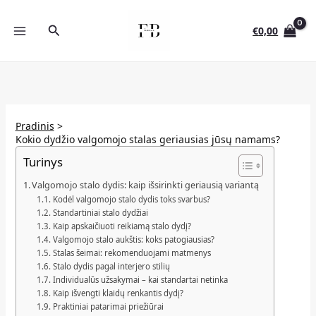
Pereiti
prie
Paieška
€
0,00
turinio
Pradinis
Kokio dydžio valgomojo stalas geriausias jūsų namams?
Turinys
Valgomojo stalo dydis: kaip išsirinkti geriausią variantą
Kodėl valgomojo stalo dydis toks svarbus?
Standartiniai stalo dydžiai
Kaip apskaičiuoti reikiamą stalo dydį?
Valgomojo stalo aukštis: koks patogiausias?
Stalas šeimai: rekomenduojami matmenys
Stalo dydis pagal interjero stilių
Individualūs užsakymai – kai standartai netinka
Kaip išvengti klaidų renkantis dydį?
Praktiniai patarimai priežiūrai