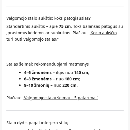
Valgomojo stalo aukštis: koks patogiausias?
Standartinis aukštis – apie
75 cm
. Toks balansas patogus su
įprastomis kėdėmis ar suoliukais. Plačiau:
„Kokio aukščio
turi būti valgomojo stalas?“
Stalas šeimai: rekomenduojami matmenys
4–6 žmonėms
– ilgis nuo
140 cm
;
6–8 žmonėms
– nuo
180 cm
;
8–10 žmonių
– nuo
220 cm
.
Plačiau:
„Valgomojo stalai šeimai – 5 patarimai“
Stalo dydis pagal interjero stilių