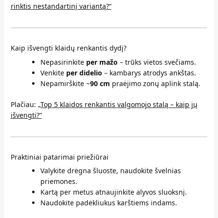
rinktis nestandartinį variantą?“
Kaip išvengti klaidų renkantis dydį?
Nepasirinkite
per mažo
– trūks vietos svečiams.
Venkite
per didelio
– kambarys atrodys ankštas.
Nepamirškite ~
90 cm
praėjimo zonų aplink stalą.
Plačiau:
„Top 5 klaidos renkantis valgomojo stalą – kaip jų
išvengti?“
Praktiniai patarimai priežiūrai
Valykite drėgna šluoste, naudokite švelnias
priemones.
Kartą per metus atnaujinkite alyvos sluoksnį.
Naudokite padėkliukus karštiems indams.