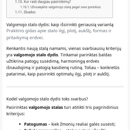
Kur rasti daugiau pasirinkimų?
Užsisakykite valgomojo stalą pagal savo poreikius
Išvados
Valgomojo stalo dydis: kaip išsirinkti geriausią variantą
Praktinis gidas apie stalo ilgį, plotį, aukštį, formas ir
pritaikymą erdvei.
Renkantis naują stalą namams, vienas svarbiausių kriterijų
yra
valgomojo stalo dydis
. Tinkamai parinktas baldas
užtikrina patogų susėdimą, harmoningą erdvės
išnaudojimą ir patogią kasdienę rutiną. Toliau – konkretūs
patarimai, kaip pasirinkti optimalų ilgį, plotį ir aukštį.
Kodėl valgomojo stalo dydis toks svarbus?
Pasirinktas
valgomojo stalas
turi atitikti tris pagrindinius
kriterijus:
Patogumas
– kiek žmonių realiai galės susėsti;