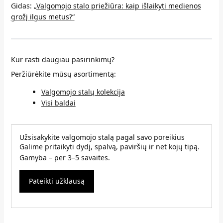
Gidas:
„Valgomojo stalo priežiūra: kaip išlaikyti medienos
grožį ilgus metus?“
Kur rasti daugiau pasirinkimų?
Peržiūrėkite mūsų asortimentą:
Valgomojo stalų kolekcija
Visi baldai
Užsisakykite valgomojo stalą pagal savo poreikius
Galime pritaikyti dydį, spalvą, paviršių ir net kojų tipą.
Gamyba – per 3–5 savaites.
Pateikti užklausą