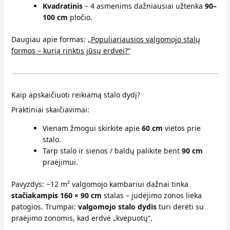
Kvadratinis
– 4 asmenims dažniausiai užtenka
90–
100 cm
pločio.
Daugiau apie formas:
„Populiariausios valgomojo stalų
formos – kurią rinktis jūsų erdvei?“
Kaip apskaičiuoti reikiamą stalo dydį?
Praktiniai skaičiavimai:
Vienam žmogui skirkite apie
60 cm
vietos prie
stalo.
Tarp stalo ir sienos / baldų palikite bent
90 cm
praėjimui.
Pavyzdys: ~12 m² valgomojo kambariui dažnai tinka
stačiakampis 160 × 90 cm
stalas – judėjimo zonos lieka
patogios. Trumpai:
valgomojo stalo dydis
turi derėti su
praėjimo zonomis, kad erdvė „kvėpuotų“.