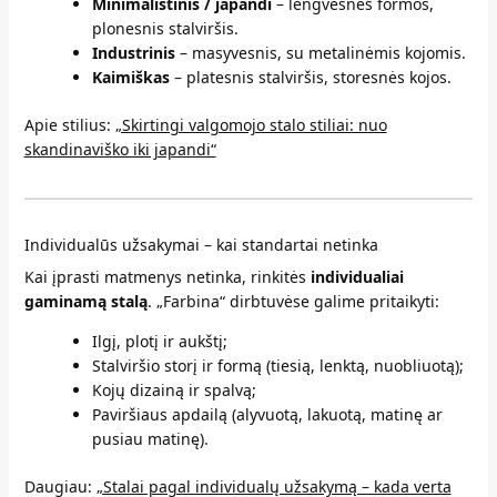
Minimalistinis / japandi
– lengvesnės formos,
plonesnis stalviršis.
Industrinis
– masyvesnis, su metalinėmis kojomis.
Kaimiškas
– platesnis stalviršis, storesnės kojos.
Apie stilius:
„Skirtingi valgomojo stalo stiliai: nuo
skandinaviško iki japandi“
Individualūs užsakymai – kai standartai netinka
Kai įprasti matmenys netinka, rinkitės
individualiai
gaminamą stalą
. „Farbina“ dirbtuvėse galime pritaikyti:
Ilgį, plotį ir aukštį;
Stalviršio storį ir formą (tiesią, lenktą, nuobliuotą);
Kojų dizainą ir spalvą;
Paviršiaus apdailą (alyvuotą, lakuotą, matinę ar
pusiau matinę).
Daugiau:
„Stalai pagal individualų užsakymą – kada verta