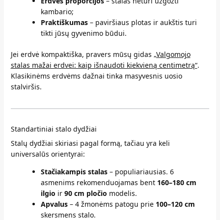
Erdvės proporcijos
– stalas neturi užgožti
kambario;
Praktiškumas
– paviršiaus plotas ir aukštis turi
tikti jūsų gyvenimo būdui.
Jei erdvė kompaktiška, pravers mūsų gidas
„Valgomojo
stalas mažai erdvei: kaip išnaudoti kiekvieną centimetrą“
.
Klasikinėms erdvėms dažnai tinka masyvesnis uosio
stalviršis.
Standartiniai stalo dydžiai
Stalų dydžiai skiriasi pagal formą, tačiau yra keli
universalūs orientyrai:
Stačiakampis stalas
– populiariausias. 6
asmenims rekomenduojamas bent
160–180 cm
ilgio
ir
90 cm pločio
modelis.
Apvalus
– 4 žmonėms patogu prie
100–120 cm
skersmens stalo.