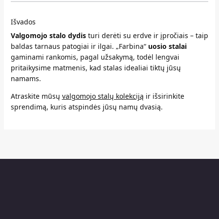
Išvados
Valgomojo stalo dydis
turi derėti su erdve ir įpročiais – taip
baldas tarnaus patogiai ir ilgai. „Farbina“
uosio stalai
gaminami rankomis, pagal užsakymą, todėl lengvai
pritaikysime matmenis, kad stalas idealiai tiktų jūsų
namams.
Atraskite mūsų
valgomojo stalų kolekciją
ir išsirinkite
sprendimą, kuris atspindės jūsų namų dvasią.