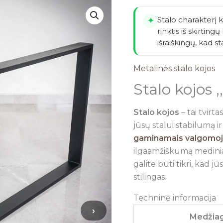
Stalo charakterį ku
✦
rinktis iš skirting
išraiškingų, kad s
Metalinės stalo kojos
Stalo kojos 
Stalo kojos
– tai tvirt
jūsų stalui stabilumą i
gaminamais valgomojo
ilgaamžiškumą medinia
galite būti tikri, kad j
stilingas.
Techninė informacija
›
Medžia