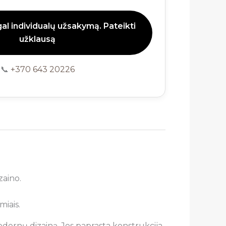
l individualų užsakymą. Pateikti
užklausą
📞
+370 643 20226
zaino.
miais.
modernų dizainą. Jos paprasta konstrukcija