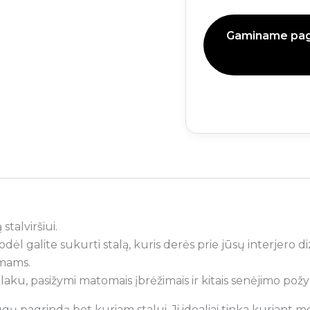
Gaminame paga
stalviršiui.
todėl galite sukurti stalą, kuris derės prie jūsų interjero di
imams.
laku, pasižymi matomais įbrėžimais ir kitais senėjimo požy
augų pagrindą bet kuriam stalui. Ji idealiai tinka kuriant 