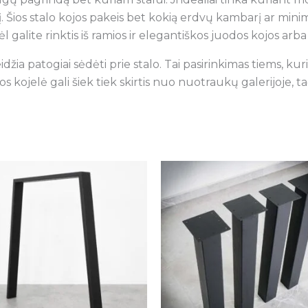
rį. Šios stalo kojos pakeis bet kokią erdvų kambarį ar minima
galite rinktis iš ramios ir elegantiškos juodos kojos arba p
eidžia patogiai sėdėti prie stalo. Tai pasirinkimas tiems, k
os kojelė gali šiek tiek skirtis nuo nuotraukų galerijoje, ta