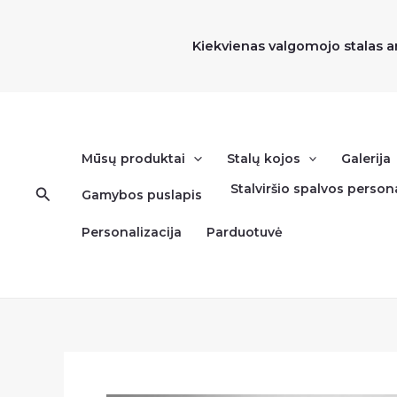
Pereiti
prie
Kiekvienas valgomojo stalas a
turinio
Mūsų produktai
Stalų kojos
Galerija
Stalviršio spalvos persona
Paieška
Gamybos puslapis
Personalizacija
Parduotuvė