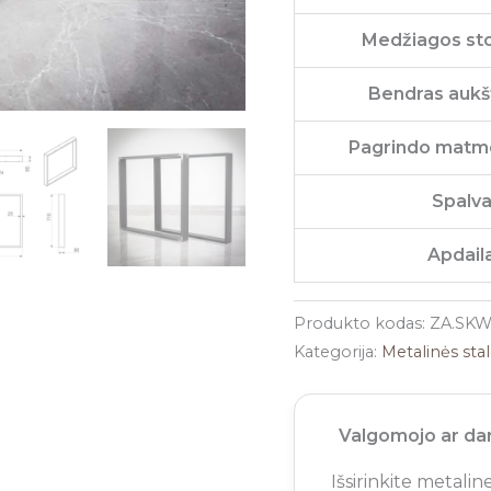
Medžiagos sto
Bendras aukšt
Pagrindo matm
Spalv
Apdail
Produkto kodas:
ZA.SKW
Kategorija:
Metalinės sta
Valgomojo ar dar
Išsirinkite metali