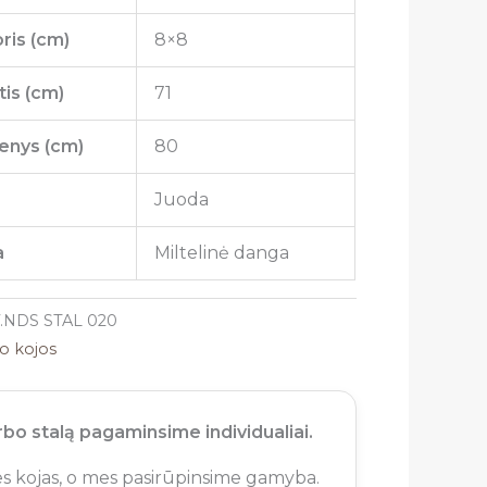
ris (cm)
8×8
is (cm)
71
enys (cm)
80
a
Juoda
a
Miltelinė danga
.NDS STAL 020
lo kojos
bo stalą pagaminsime individualiai.
nes kojas, o mes pasirūpinsime gamyba.