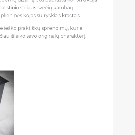
listinio stiliaus svečių kambarį.
lieninės kojos su ryškiais kraštais.
urie ieško praktiškų sprendimų, kurie
čiau išlaiko savo originalų charakterį.