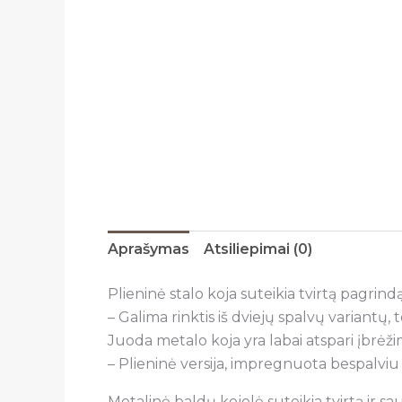
Aprašymas
Atsiliepimai (0)
Plieninė stalo koja suteikia tvirtą pagrindą 
– Galima rinktis iš dviejų spalvų variantų, 
Juoda metalo koja yra labai atspari įbrėž
– Plieninė versija, impregnuota bespalviu 
Metalinė baldų kojelė suteikia tvirtą ir s