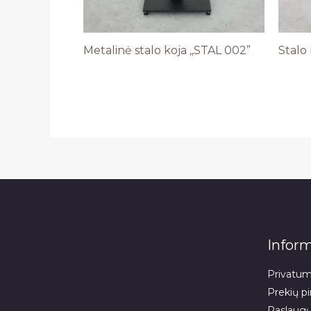
Metalinė stalo koja ,,STAL 002”
Stalo 
Inform
Privatumo
Prekių pi
Paslaugų