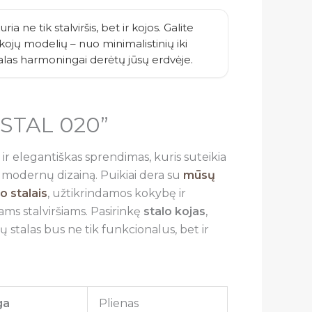
ria ne tik stalviršis, bet ir kojos. Galite
ų kojų modelių – nuo minimalistinių iki
talas harmoningai derėtų jūsų erdvėje.
,,STAL 020”
as ir elegantiškas sprendimas, kuris suteikia
r modernų dizainą. Puikiai dera su
mūsų
 stalais
, užtikrindamos kokybę ir
ms stalviršiams. Pasirinkę
stalo kojas
,
ūsų stalas bus ne tik funkcionalus, bet ir
ga
Plienas