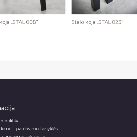
koja ,,STAL 008”
Stalo koja ,,STAL 023”
acija
 politika
rkimo – pardavimo taisyklės
 naudojimo sąlygos ir