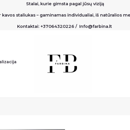
Stalai, kurie gimsta pagal jūsų viziją
r kavos staliukas – gaminamas individualiai, iš natūralios 
Kontaktai: +37064320226 / Info@farbina.lt
lizacija