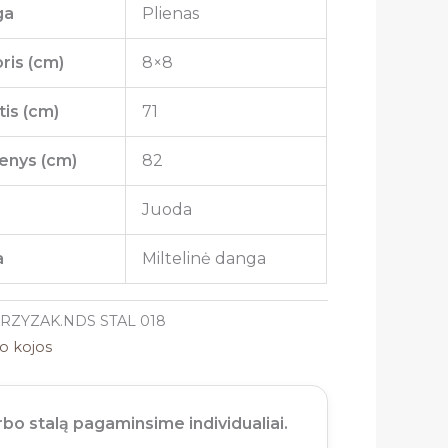
ga
Plienas
ris (cm)
8×8
is (cm)
71
enys (cm)
82
a
Juoda
a
Miltelinė danga
KRZYZAK.NDS STAL 018
lo kojos
bo stalą pagaminsime individualiai.