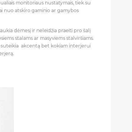
idualiais monitoriaus nustatymais, tiek su
omai nuo atskiro gaminio ar gamybos
aukia dėmesį ir neleidžia praeiti pro šalį
esiems stalams ar masyviems stalviršiams.
s suteikia akcentą bet kokiam interjerui
erjerą.