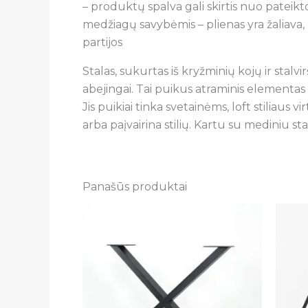
– produktų spalva gali skirtis nuo pateikto
medžiagų savybėmis – plienas yra žaliava, 
partijos
Stalas, sukurtas iš kryžminių kojų ir stalvi
abejingai. Tai puikus atraminis elementas
Jis puikiai tinka svetainėms, loft stiliau
arba paįvairina stilių. Kartu su mediniu sta
Panašūs produktai