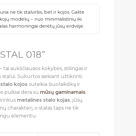
ria ne tik stalviršis, bet ir kojos. Galite
ų kojų modelių – nuo minimalistinių iki
talas harmoningai derėtų jūsų erdvėje.
,,STAL 018”
– tai aukščiausios kokybės, stilingas ir
 stalui. Sukurtos siekiant užtikrinti
s
stalo kojos
suteikia šiuolaikišką ir
os puikiai dera su
mūsų gaminamais
sirinkus
metalines stalo kojas
, jūsų
ų charakterį, o stalas taps ne tik
ilingu elementu.