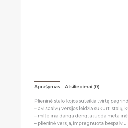
Aprašymas
Atsiliepimai (0)
Plieninė stalo kojos suteikia tvirtą pagrind
– dvi spalvų versijos leidžia sukurti stalą, 
– miltelinia danga dengta juoda metalinė 
– plieninė versija, impregnuota bespalviu