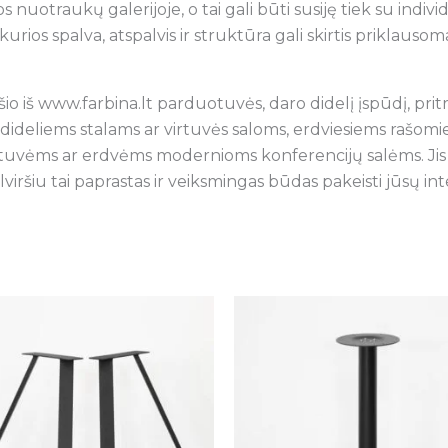
s nuotraukų galerijoje, o tai gali būti susiję tiek su indiv
kurios spalva, atspalvis ir struktūra gali skirtis priklaus
ršio iš www.farbina.lt parduotuvės, daro didelį įspūdį, pritr
 dideliems stalams ar virtuvės saloms, erdviesiems rašomi
s virtuvėms ar erdvėms modernioms konferencijų salėms. Ji
lviršiu tai paprastas ir veiksmingas būdas pakeisti jūsų int