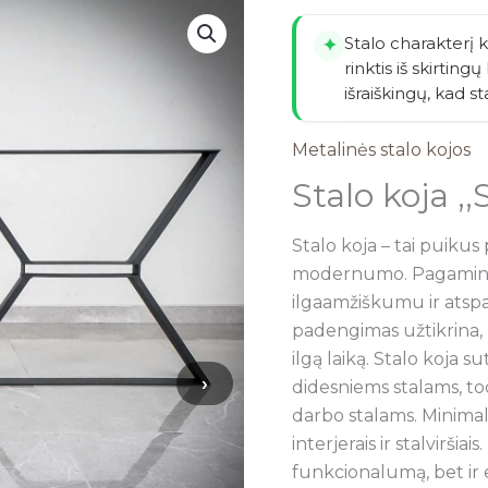
Stalo charakterį ku
✦
rinktis iš skirting
išraiškingų, kad s
Metalinės stalo kojos
Stalo koja ,
Stalo koja – tai puikus
modernumo. Pagaminta 
ilgaamžiškumu ir atspa
padengimas užtikrina, k
ilgą laiką. Stalo koja s
›
didesniems stalams, tod
darbo stalams. Minimalis
interjerais ir stalviršiai
funkcionalumą, bet ir e