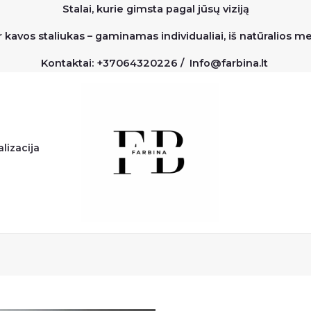
Stalai, kurie gimsta pagal jūsų viziją
r kavos staliukas – gaminamas individualiai, iš natūralios 
Kontaktai: +37064320226 / Info@farbina.lt
lizacija