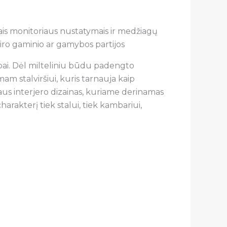
liais monitoriaus nustatymais ir medžiagų
skiro gaminio ar gamybos partijos
bai. Dėl milteliniu būdu padengto
mam stalviršiui, kuris tarnauja kaip
liaus interjero dizainas, kuriame derinamas
harakterį tiek stalui, tiek kambariui,