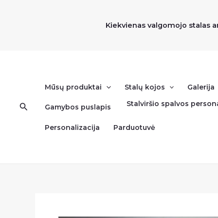
Pereiti
prie
Kiekvienas valgomojo stalas a
turinio
Mūsų produktai
Stalų kojos
Galerija
Stalviršio spalvos persona
Paieška
Gamybos puslapis
Personalizacija
Parduotuvė