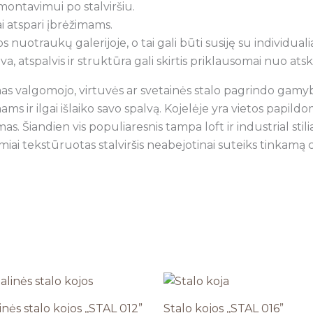
montavimui po stalviršiu.
i atspari įbrėžimams.
s nuotraukų galerijoje, o tai gali būti susiję su individua
lva, atspalvis ir struktūra gali skirtis priklausomai nuo at
mas valgomojo, virtuvės ar svetainės stalo pagrindo gamy
s ir ilgai išlaiko savo spalvą. Kojelėje yra vietos papildo
as. Šiandien vis populiaresnis tampa loft ir industrial sti
miai tekstūruotas stalviršis neabejotinai suteiks tinkamą c
nės stalo kojos ,,STAL 012”
Stalo kojos ,,STAL 016”