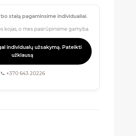
bo stalą pagaminsime individualiai.
nes kojas, o mes pasirūpinsime gamyba.
l individualų užsakymą. Pateikti
užklausą
📞
+370 643 20226