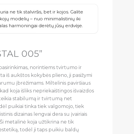
ria ne tik stalviršis, bet ir kojos. Galite
ų kojų modelių – nuo minimalistinių iki
talas harmoningai derėtų jūsų erdvėje.
,STAL 005”
 pasirinkimas, norintiems tvirtumo ir
iš aukštos kokybės plieno, ji pasižymi
rumu įbrėžimams. Miltelinis paviršiaus
ad koja išliks nepriekaištingos išvaizdos
uteikia stabilumą ir tvirtumą net
ėl puikiai tinka tiek valgomojo, tiek
tinis dizainas lengvai dera su įvairiais
s. Ši metalinė koja užtikrina ne tik
stetiką, todėl ji taps puikiu baldų