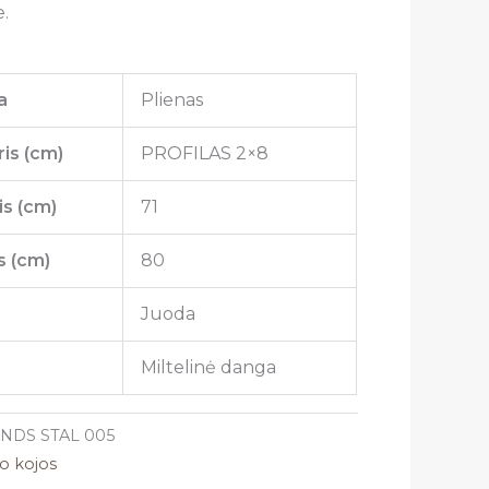
.
a
Plienas
is (cm)
PROFILAS 2×8
is (cm)
71
s (cm)
80
Juoda
Miltelinė danga
.NDS STAL 005
lo kojos