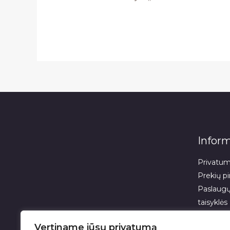
Inform
Privatumo
Prekių pi
Paslaugų
taisyklės
Pinigų ir
Vertiname jūsų privatumą
Apie mu