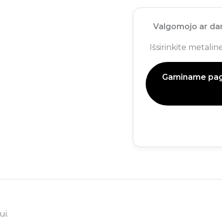
Valgomojo ar dar
Išsirinkite metali
Gaminame paga
ui.