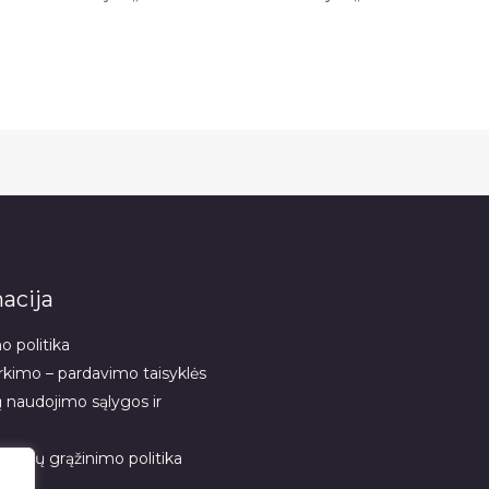
acija
 politika
rkimo – pardavimo taisyklės
 naudojimo sąlygos ir
 prekių grąžinimo politika
s