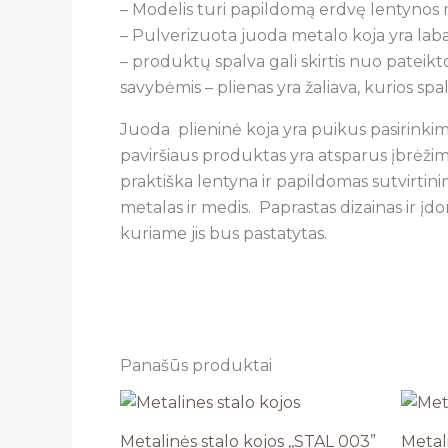
– Modelis turi papildomą erdvę lentynos 
– Pulverizuota juoda metalo koja yra laba
– produktų spalva gali skirtis nuo pateikto
savybėmis – plienas yra žaliava, kurios spa
Juoda plieninė koja yra puikus pasirinki
paviršiaus produktas yra atsparus įbrėžimam
praktiška lentyna ir papildomas sutvirtinim
metalas ir medis. Paprastas dizainas ir įdo
kuriame jis bus pastatytas.
Panašūs produktai
Metalinės stalo kojos ,,STAL 003”
Metali