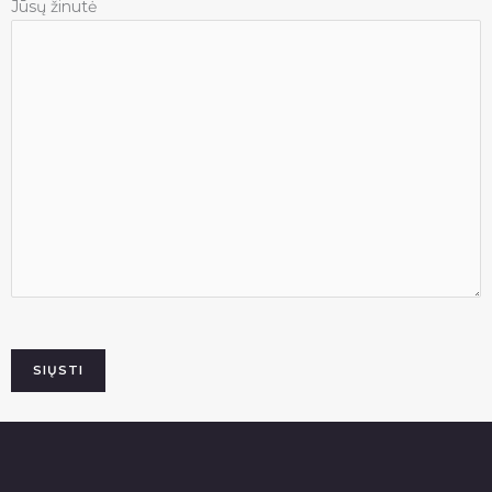
Jūsų žinutė