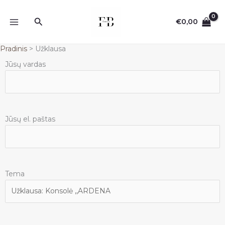
Pereiti
prie
Paieška
€
0,00
turinio
Pradinis
Užklausa
Jūsų vardas
Jūsų el. paštas
Tema