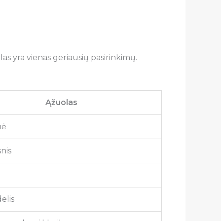
as yra vienas geriausių pasirinkimų.
Ąžuolas
nė
nis
elis