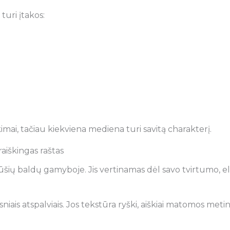
turi įtakos:
kimai, tačiau kiekviena mediena turi savitą charakterį.
aiškingas raštas
ūšių baldų gamyboje. Jis vertinamas dėl savo tvirtumo, ela
niais atspalviais. Jos tekstūra ryški, aiškiai matomos meti