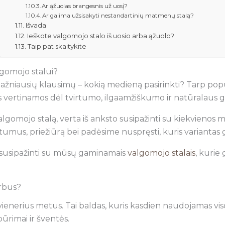
Ar ąžuolas brangesnis už uosį?
Ar galima užsisakyti nestandartinių matmenų stalą?
Išvada
Ieškote valgomojo stalo iš uosio arba ąžuolo?
Taip pat skaitykite
lgomojo stalui?
ažniausių klausimų – kokią medieną pasirinkti? Tarp popu
s vertinamos dėl tvirtumo, ilgaamžiškumo ir natūralaus grož
algomojo stalą, verta iš anksto susipažinti su kiekvienos
umus, priežiūrą bei padėsime nuspręsti, kuris variantas ge
 susipažinti su mūsų gaminamais
valgomojo stalais
, kurie
arbus?
vienerius metus. Tai baldas, kuris kasdien naudojamas vis
ūrimai ir šventės.