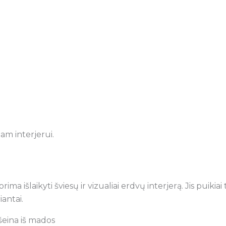
iam interjerui.
rima išlaikyti šviesų ir vizualiai erdvų interjerą. Jis pu
antai.
šeina iš mados