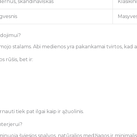
ernus, skandinaviškas
Klasikin
gvesnis
Masyves
dojimui?
lgomojo stalams. Abi medienos yra pakankamai tvirtos, kad 
rūšis, bet ir:
auti tiek pat ilgai kaip ir ąžuolinis.
terjerui?
nuoja šviesios spalvos, natūralios medžiagos ir minimalis