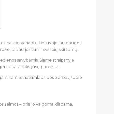
liariausių variantų Lietuvoje jau daugelį
io, tačiau jos turi ir svarbių skirtumų.
 medienos savybėmis. Šiame straipsnyje
riausiai atitiks jūsų poreikius.
 gaminami iš natūralaus uosio arba ąžuolo
os šeimos – prie jo valgoma, dirbama,