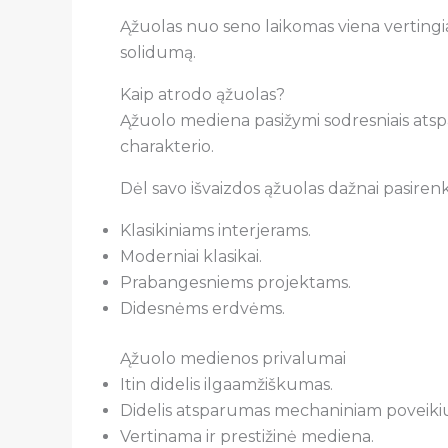
Ąžuolas nuo seno laikomas viena vertingi
solidumą.
Kaip atrodo ąžuolas?
Ąžuolo mediena pasižymi sodresniais atspalv
charakterio.
Dėl savo išvaizdos ąžuolas dažnai pasiren
Klasikiniams interjerams.
Moderniai klasikai.
Prabangesniems projektams.
Didesnėms erdvėms.
Ąžuolo medienos privalumai
Itin didelis ilgaamžiškumas.
Didelis atsparumas mechaniniam poveikiu
Vertinama ir prestižinė mediena.