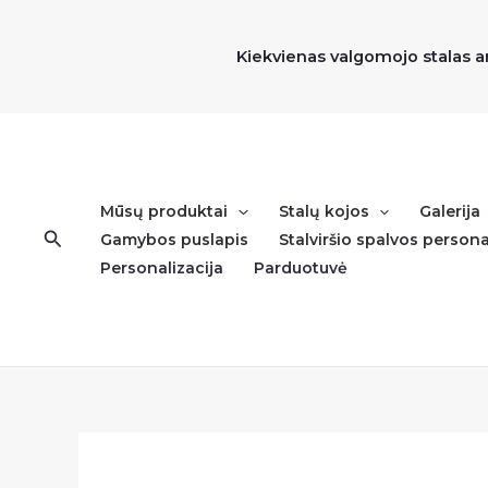
Pereiti
prie
Kiekvienas valgomojo stalas a
turinio
Mūsų produktai
Stalų kojos
Galerija
Paieška
Gamybos puslapis
Stalviršio spalvos persona
Personalizacija
Parduotuvė