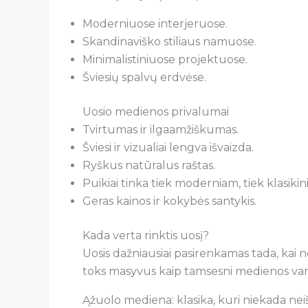
Moderniuose interjeruose.
Skandinaviško stiliaus namuose.
Minimalistiniuose projektuose.
Šviesių spalvų erdvėse.
Uosio medienos privalumai
Tvirtumas ir ilgaamžiškumas.
Šviesi ir vizualiai lengva išvaizda.
Ryškus natūralus raštas.
Puikiai tinka tiek moderniam, tiek klasikin
Geras kainos ir kokybės santykis.
Kada verta rinktis uosį?
Uosis dažniausiai pasirenkamas tada, kai no
toks masyvus kaip tamsesni medienos vari
Ąžuolo mediena: klasika, kuri niekada nei