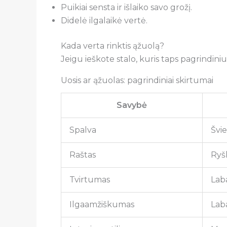
Puikiai sensta ir išlaiko savo grožį.
Didelė ilgalaikė vertė.
Kada verta rinktis ąžuolą?
Jeigu ieškote stalo, kuris taps pagrindini
Uosis ar ąžuolas: pagrindiniai skirtumai
Savybė
Spalva
Švi
Raštas
Ryš
Tvirtumas
Laba
Ilgaamžiškumas
Laba