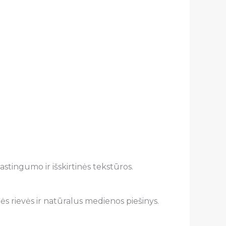
stingumo ir išskirtinės tekstūros.
nės rievės ir natūralus medienos piešinys.