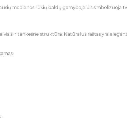
ausių medienos rūšių baldų gamyboje. Jis simbolizuoja t
iais ir tankesne struktūra. Natūralus raštas yra elegantišk
kamas:
i.