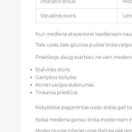
Interjero stilius
Mod
Vizualinis svoris
Len
Kuri mediena atsparesnė kasdieniam nau
Tiek uosis, tiek ąžuolas puikiai tinka va
Praktikoje daug svarbiau ne vien medienos 
Stalviršio storis.
Gamybos kokybė.
Konstrukcijos stabilumas.
Tinkama priežiūra.
Kokybiškai pagamintas uosio stalas gali tarn
Kokia mediena geriau tinka moderniam in
Moderniuose interjeruose dažniausiai domi