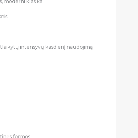
is, moderni klasika
nis
atlaikytų intensyvų kasdienį naudojimą.
tinės formos.