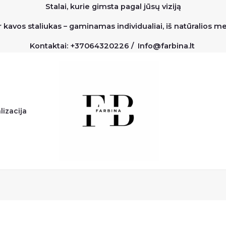
Stalai, kurie gimsta pagal jūsų viziją
r kavos staliukas – gaminamas individualiai, iš natūralios 
Kontaktai: +37064320226 / Info@farbina.lt
lizacija