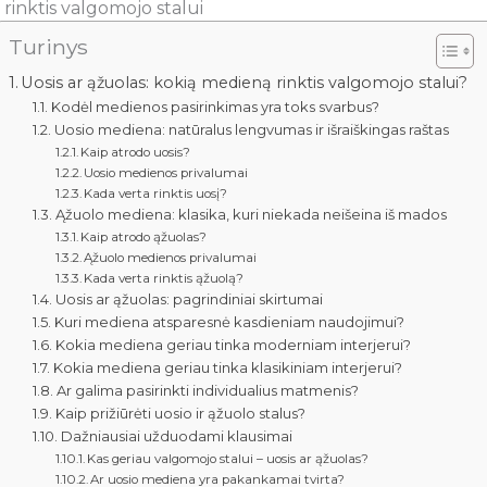
 rinktis valgomojo stalui
Turinys
Uosis ar ąžuolas: kokią medieną rinktis valgomojo stalui?
Kodėl medienos pasirinkimas yra toks svarbus?
Uosio mediena: natūralus lengvumas ir išraiškingas raštas
Kaip atrodo uosis?
Uosio medienos privalumai
Kada verta rinktis uosį?
Ąžuolo mediena: klasika, kuri niekada neišeina iš mados
Kaip atrodo ąžuolas?
Ąžuolo medienos privalumai
Kada verta rinktis ąžuolą?
Uosis ar ąžuolas: pagrindiniai skirtumai
Kuri mediena atsparesnė kasdieniam naudojimui?
Kokia mediena geriau tinka moderniam interjerui?
Kokia mediena geriau tinka klasikiniam interjerui?
Ar galima pasirinkti individualius matmenis?
Kaip prižiūrėti uosio ir ąžuolo stalus?
Dažniausiai užduodami klausimai
Kas geriau valgomojo stalui – uosis ar ąžuolas?
Ar uosio mediena yra pakankamai tvirta?