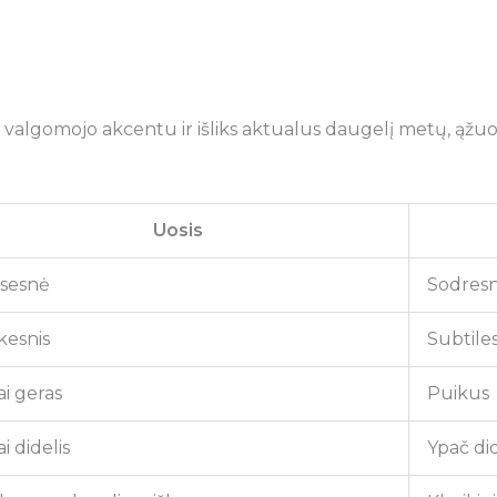
u valgomojo akcentu ir išliks aktualus daugelį metų, ąžuol
Uosis
esesnė
Sodres
kesnis
Subtiles
i geras
Puikus
i didelis
Ypač did