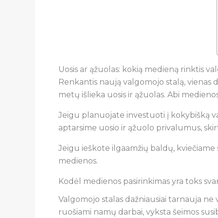
Uosis ar ąžuolas: kokią medieną rinktis va
Renkantis naują valgomojo stalą, vienas d
metų išlieka uosis ir ąžuolas. Abi medieno
Jeigu planuojate investuoti į kokybišką v
aptarsime uosio ir ąžuolo privalumus, skirt
Jeigu ieškote ilgaamžių baldų, kviečiame
medienos.
Kodėl medienos pasirinkimas yra toks sv
Valgomojo stalas dažniausiai tarnauja ne 
ruošiami namų darbai, vyksta šeimos susib