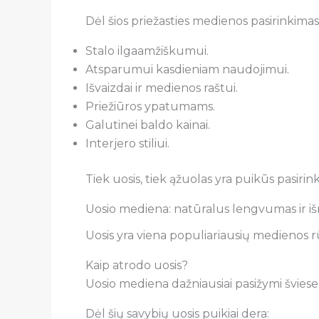
Dėl šios priežasties medienos pasirinkimas 
Stalo ilgaamžiškumui.
Atsparumui kasdieniam naudojimui.
Išvaizdai ir medienos raštui.
Priežiūros ypatumams.
Galutinei baldo kainai.
Interjero stiliui.
Tiek uosis, tiek ąžuolas yra puikūs pasirin
Uosio mediena: natūralus lengvumas ir išr
Uosis yra viena populiariausių medienos r
Kaip atrodo uosis?
Uosio mediena dažniausiai pasižymi švieses
Dėl šių savybių uosis puikiai dera: