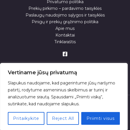
Privatumo politika
Prekių pirkimo – pardavimo taisyklės
Paslaugų naudojimo sąlygos ir taisyklės
Pinigų ir prekių grąžinimo politika
Apie mus
Kontaktai
Tinklaraštis
Vertiname jūsų privatumą
Slapukus naudojame, kad pagerintume jūsų naršymo
patirtį, rodytume asmeninius skelbimus ar turinį ir
analizuotume srautą. Spausdami „Priimti viską“,
sutinkate, kad naudojame slapukus.
© 2026 . Powered by
Pritaikykite
Reject All
Priimti visus