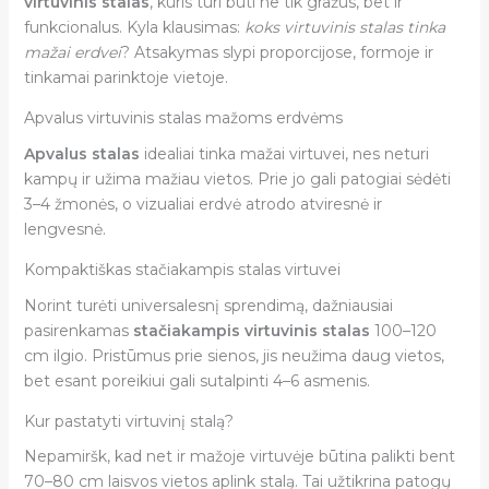
virtuvinis stalas
, kuris turi būti ne tik gražus, bet ir
funkcionalus. Kyla klausimas:
koks virtuvinis stalas tinka
mažai erdvei
? Atsakymas slypi proporcijose, formoje ir
tinkamai parinktoje vietoje.
Apvalus virtuvinis stalas mažoms erdvėms
Apvalus stalas
idealiai tinka mažai virtuvei, nes neturi
kampų ir užima mažiau vietos. Prie jo gali patogiai sėdėti
3–4 žmonės, o vizualiai erdvė atrodo atviresnė ir
lengvesnė.
Kompaktiškas stačiakampis stalas virtuvei
Norint turėti universalesnį sprendimą, dažniausiai
pasirenkamas
stačiakampis virtuvinis stalas
100–120
cm ilgio. Pristūmus prie sienos, jis neužima daug vietos,
bet esant poreikiui gali sutalpinti 4–6 asmenis.
Kur pastatyti virtuvinį stalą?
Nepamiršk, kad net ir mažoje virtuvėje būtina palikti bent
70–80 cm laisvos vietos aplink stalą. Tai užtikrina patogų