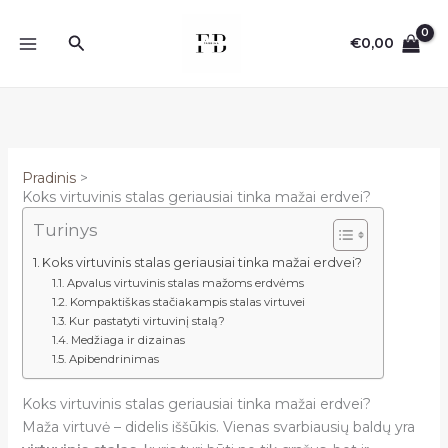
Pereiti
prie
Paieška
€
0,00
turinio
Pradinis
Koks virtuvinis stalas geriausiai tinka mažai erdvei?
Turinys
Koks virtuvinis stalas geriausiai tinka mažai erdvei?
Apvalus virtuvinis stalas mažoms erdvėms
Kompaktiškas stačiakampis stalas virtuvei
Kur pastatyti virtuvinį stalą?
Medžiaga ir dizainas
Apibendrinimas
Koks virtuvinis stalas geriausiai tinka mažai erdvei?
Maža virtuvė – didelis iššūkis. Vienas svarbiausių baldų yra