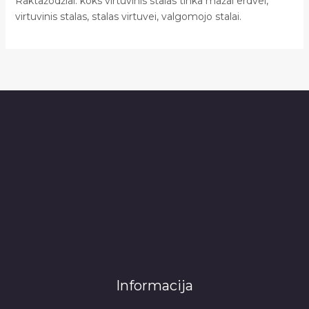
Raktažodžiai: koks virtuvinis stalas tinka mažai erdvei,
virtuvinis stalas, stalas virtuvei, valgomojo stalai.
Informacija