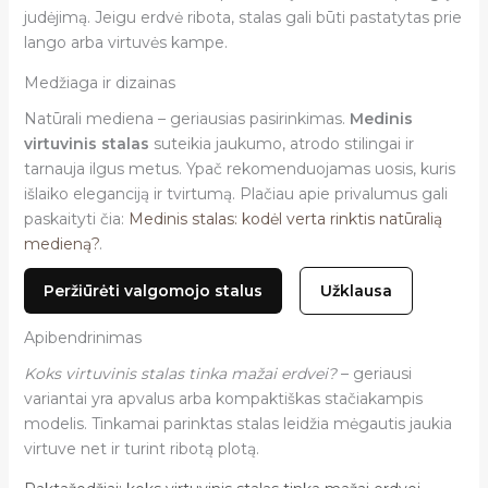
judėjimą. Jeigu erdvė ribota, stalas gali būti pastatytas prie
lango arba virtuvės kampe.
Medžiaga ir dizainas
Natūrali mediena – geriausias pasirinkimas.
Medinis
virtuvinis stalas
suteikia jaukumo, atrodo stilingai ir
tarnauja ilgus metus. Ypač rekomenduojamas uosis, kuris
išlaiko eleganciją ir tvirtumą. Plačiau apie privalumus gali
paskaityti čia:
Medinis stalas: kodėl verta rinktis natūralią
medieną?
.
Peržiūrėti valgomojo stalus
Užklausa
Apibendrinimas
Koks virtuvinis stalas tinka mažai erdvei?
– geriausi
variantai yra apvalus arba kompaktiškas stačiakampis
modelis. Tinkamai parinktas stalas leidžia mėgautis jaukia
virtuve net ir turint ribotą plotą.