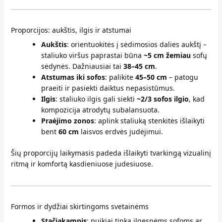
Proporcijos: aukštis, ilgis ir atstumai
Aukštis
: orientuokitės į sėdimosios dalies aukštį –
staliuko viršus paprastai būna
~5 cm žemiau
sofų
sėdynės. Dažniausiai tai
38–45 cm
.
Atstumas iki sofos
: palikite
45–50 cm
– patogu
praeiti ir pasiekti daiktus nepasistūmus.
Ilgis
: staliuko ilgis gali siekti
~2/3 sofos ilgio
, kad
kompozicija atrodytų subalansuota.
Praėjimo zonos
: aplink staliuką stenkitės išlaikyti
bent
60 cm
laisvos erdvės judėjimui.
Šių proporcijų laikymasis padeda išlaikyti tvarkingą vizualinį
ritmą ir komfortą kasdieniuose judesiuose.
Formos ir dydžiai skirtingoms svetainėms
Stačiakampis
: puikiai tinka ilgesnėms sofoms ar