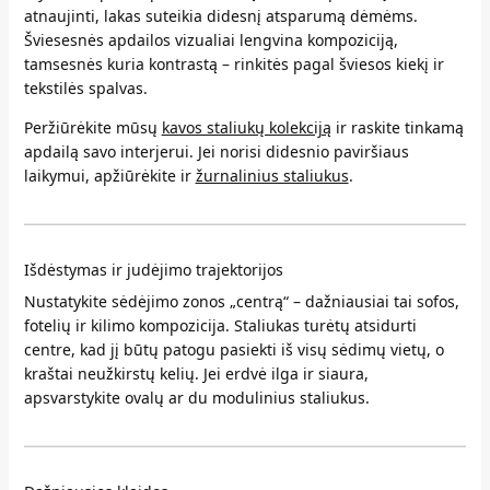
atnaujinti, lakas suteikia didesnį atsparumą dėmėms.
Šviesesnės apdailos vizualiai lengvina kompoziciją,
tamsesnės kuria kontrastą – rinkitės pagal šviesos kiekį ir
tekstilės spalvas.
Peržiūrėkite mūsų
kavos staliukų kolekciją
ir raskite tinkamą
apdailą savo interjerui. Jei norisi didesnio paviršiaus
laikymui, apžiūrėkite ir
žurnalinius staliukus
.
Išdėstymas ir judėjimo trajektorijos
Nustatykite sėdėjimo zonos „centrą“ – dažniausiai tai sofos,
fotelių ir kilimo kompozicija. Staliukas turėtų atsidurti
centre, kad jį būtų patogu pasiekti iš visų sėdimų vietų, o
kraštai neužkirstų kelių. Jei erdvė ilga ir siaura,
apsvarstykite ovalų ar du modulinius staliukus.