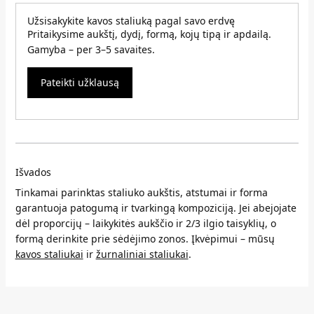
Užsisakykite kavos staliuką pagal savo erdvę
Pritaikysime aukštį, dydį, formą, kojų tipą ir apdailą.
Gamyba – per 3–5 savaites.
Pateikti užklausą
Išvados
Tinkamai parinktas staliuko aukštis, atstumai ir forma
garantuoja patogumą ir tvarkingą kompoziciją. Jei abejojate
dėl proporcijų – laikykitės aukščio ir 2/3 ilgio taisyklių, o
formą derinkite prie sėdėjimo zonos. Įkvėpimui – mūsų
kavos staliukai
ir
žurnaliniai staliukai
.