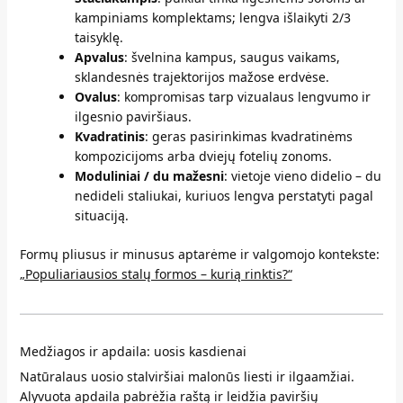
kampiniams komplektams; lengva išlaikyti 2/3
taisyklę.
Apvalus
: švelnina kampus, saugus vaikams,
sklandesnės trajektorijos mažose erdvėse.
Ovalus
: kompromisas tarp vizualaus lengvumo ir
ilgesnio paviršiaus.
Kvadratinis
: geras pasirinkimas kvadratinėms
kompozicijoms arba dviejų fotelių zonoms.
Moduliniai / du mažesni
: vietoje vieno didelio – du
nedideli staliukai, kuriuos lengva perstatyti pagal
situaciją.
Formų pliusus ir minusus aptarėme ir valgomojo kontekste:
„Populiariausios stalų formos – kurią rinktis?“
Medžiagos ir apdaila: uosis kasdienai
Natūralaus uosio stalviršiai malonūs liesti ir ilgaamžiai.
Alyvuota apdaila pabrėžia raštą ir leidžia paviršių