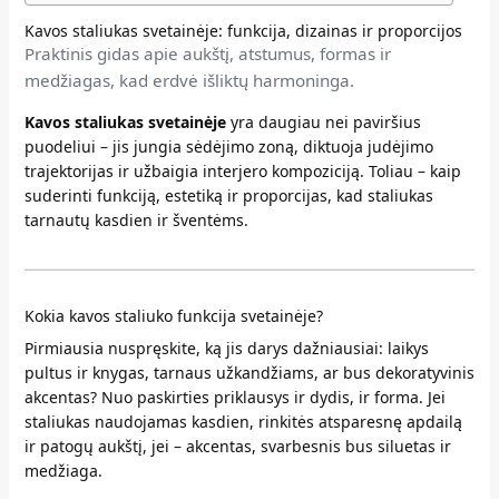
Kavos staliukas svetainėje: funkcija, dizainas ir proporcijos
Praktinis gidas apie aukštį, atstumus, formas ir
medžiagas, kad erdvė išliktų harmoninga.
Kavos staliukas svetainėje
yra daugiau nei paviršius
puodeliui – jis jungia sėdėjimo zoną, diktuoja judėjimo
trajektorijas ir užbaigia interjero kompoziciją. Toliau – kaip
suderinti funkciją, estetiką ir proporcijas, kad staliukas
tarnautų kasdien ir šventėms.
Kokia kavos staliuko funkcija svetainėje?
Pirmiausia nuspręskite, ką jis darys dažniausiai: laikys
pultus ir knygas, tarnaus užkandžiams, ar bus dekoratyvinis
akcentas? Nuo paskirties priklausys ir dydis, ir forma. Jei
staliukas naudojamas kasdien, rinkitės atsparesnę apdailą
ir patogų aukštį, jei – akcentas, svarbesnis bus siluetas ir
medžiaga.