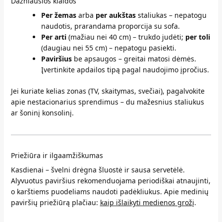
Dažniausios klaidos
Per žemas
arba
per aukštas
staliukas – nepatogu
naudotis, prarandama proporcija su sofa.
Per arti
(mažiau nei 40 cm) – trukdo judėti;
per toli
(daugiau nei 55 cm) – nepatogu pasiekti.
Paviršius
be apsaugos – greitai matosi dėmės.
Įvertinkite apdailos tipą pagal naudojimo įpročius.
Jei kuriate kelias zonas (TV, skaitymas, svečiai), pagalvokite
apie nestacionarius sprendimus – du mažesnius staliukus
ar šoninį konsolinį.
Priežiūra ir ilgaamžiškumas
Kasdienai – švelni drėgna šluostė ir sausa servetėlė.
Alyvuotus paviršius rekomenduojama periodiškai atnaujinti,
o karštiems puodeliams naudoti padėkliukus. Apie medinių
paviršių priežiūrą plačiau:
kaip išlaikyti medienos grožį
.