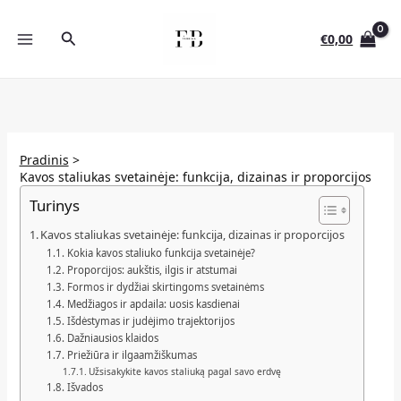
Pereiti
prie
Paieška
€
0,00
turinio
Pradinis
Kavos staliukas svetainėje: funkcija, dizainas ir proporcijos
Turinys
Kavos staliukas svetainėje: funkcija, dizainas ir proporcijos
Kokia kavos staliuko funkcija svetainėje?
Proporcijos: aukštis, ilgis ir atstumai
Formos ir dydžiai skirtingoms svetainėms
Medžiagos ir apdaila: uosis kasdienai
Išdėstymas ir judėjimo trajektorijos
Dažniausios klaidos
Priežiūra ir ilgaamžiškumas
Užsisakykite kavos staliuką pagal savo erdvę
Išvados