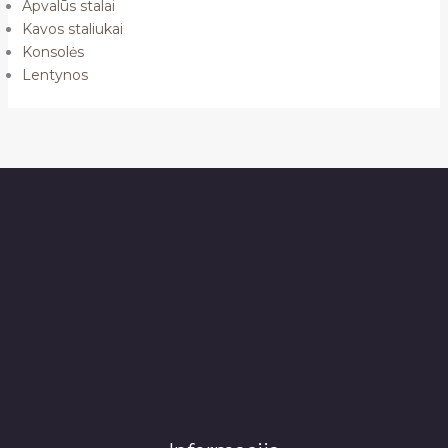
Apvalūs stalai
Kavos staliukai
Konsolės
Lentynos