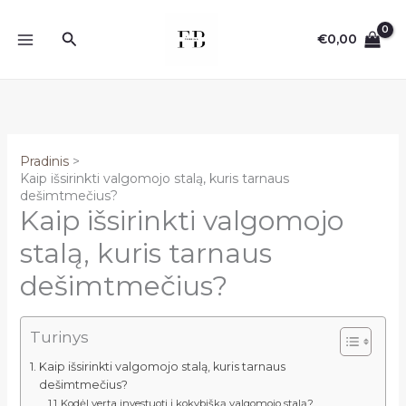
Pereiti
prie
Paieška
€
0,00
turinio
Pradinis
Kaip išsirinkti valgomojo stalą, kuris tarnaus
dešimtmečius?
Kaip išsirinkti valgomojo
stalą, kuris tarnaus
dešimtmečius?
Turinys
Kaip išsirinkti valgomojo stalą, kuris tarnaus
dešimtmečius?
Kodėl verta investuoti į kokybišką valgomojo stalą?