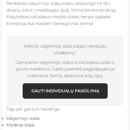
Renkantis valgomojo stalą svarbu atsižvelgti ne tik į
dizainą, bet ir į medžiagas, dydį, formą bei konstrukciją.
Kokybiškas natūralaus medžio stalas tampa ilgalaike
investicija, kuri kasdien tarnauja visai šeimai.
Ieškote valgomojo stalo pagal individualų
užsakymą?
Gaminame valgomojo stalus iš natūralaus uosio ir
ąžuolo medienos. Galite pasirinkti pageidaujamus
matmenis, formą, spalvą bei kojų tipą.
GAUTI INDIVIDUALŲ PASIŪLYMĄ
Taip pat gali būti naudinga
Valgomojo stalai
Mediniai stalai