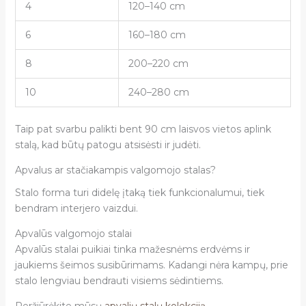
4
120–140 cm
6
160–180 cm
8
200–220 cm
10
240–280 cm
Taip pat svarbu palikti bent 90 cm laisvos vietos aplink
stalą, kad būtų patogu atsisėsti ir judėti.
Apvalus ar stačiakampis valgomojo stalas?
Stalo forma turi didelę įtaką tiek funkcionalumui, tiek
bendram interjero vaizdui.
Apvalūs valgomojo stalai
Apvalūs stalai puikiai tinka mažesnėms erdvėms ir
jaukiems šeimos susibūrimams. Kadangi nėra kampų, prie
stalo lengviau bendrauti visiems sėdintiems.