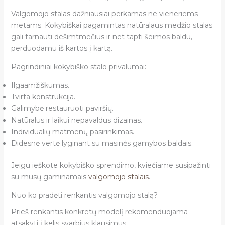
Valgomojo stalas dažniausiai perkamas ne vieneriems
metams. Kokybiškai pagamintas natūralaus medžio stalas
gali tarnauti dešimtmečius ir net tapti šeimos baldu,
perduodamu iš kartos į kartą.
Pagrindiniai kokybiško stalo privalumai:
Ilgaamžiškumas.
Tvirta konstrukcija.
Galimybė restauruoti paviršių.
Natūralus ir laikui nepavaldus dizainas.
Individualių matmenų pasirinkimas.
Didesnė vertė lyginant su masinės gamybos baldais.
Jeigu ieškote kokybiško sprendimo, kviečiame susipažinti
su mūsų gaminamais
valgomojo stalais
.
Nuo ko pradėti renkantis valgomojo stalą?
Prieš renkantis konkretų modelį rekomenduojama
atsakyti į kelis svarbius klausimus: