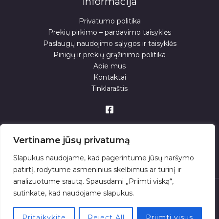
Informacija
Privatumo politika
Prekių pirkimo – pardavimo taisyklės
Paslaugų naudojimo sąlygos ir taisyklės
Pinigų ir prekių grąžinimo politika
Apie mus
Kontaktai
Tinklaraštis
Vertiname jūsų privatumą
Slapukus naudojame, kad pagerintume jūsų naršymo
patirtį, rodytume asmeninius skelbimus ar turinį ir
analizuotume srautą. Spausdami „Priimti viską“,
sutinkate, kad naudojame slapukus.
© 2026 . Powered by
Pritaikykite
Reject All
Priimti visus