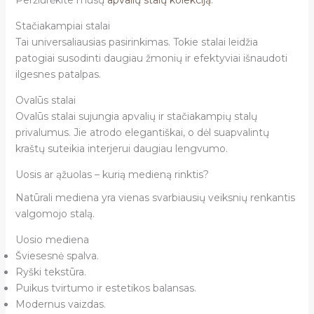
Peržiūrėkite mūsų
apvalių stalų kolekciją
.
Stačiakampiai stalai
Tai universaliausias pasirinkimas. Tokie stalai leidžia
patogiai susodinti daugiau žmonių ir efektyviai išnaudoti
ilgesnes patalpas.
Ovalūs stalai
Ovalūs stalai sujungia apvalių ir stačiakampių stalų
privalumus. Jie atrodo elegantiškai, o dėl suapvalintų
kraštų suteikia interjerui daugiau lengvumo.
Uosis ar ąžuolas – kurią medieną rinktis?
Natūrali mediena yra vienas svarbiausių veiksnių renkantis
valgomojo stalą.
Uosio mediena
Šviesesnė spalva.
Ryški tekstūra.
Puikus tvirtumo ir estetikos balansas.
Modernus vaizdas.