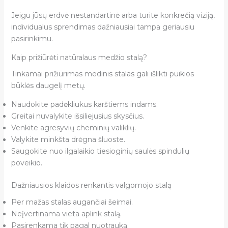
Jeigu jūsų erdvė nestandartinė arba turite konkrečią viziją,
individualus sprendimas dažniausiai tampa geriausiu
pasirinkimu.
Kaip prižiūrėti natūralaus medžio stalą?
Tinkamai prižiūrimas medinis stalas gali išlikti puikios
būklės daugelį metų.
Naudokite padėkliukus karštiems indams.
Greitai nuvalykite išsiliejusius skysčius.
Venkite agresyvių cheminių valiklių.
Valykite minkšta drėgna šluoste.
Saugokite nuo ilgalaikio tiesioginių saulės spindulių
poveikio.
Dažniausios klaidos renkantis valgomojo stalą
Per mažas stalas augančiai šeimai.
Neįvertinama vieta aplink stalą.
Pasirenkama tik pagal nuotrauką.