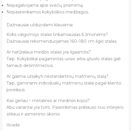
Nepagalvojama apie svečių priėmimą.
Nepasirenkamos kokybiškos medžiagos.
Dažniausiai užduodami klausimai
Koks valgomojo stalas tinkamiausias 6 žmonėms?
Dažniausiai rekomenduojamas 160–180 cm ilgio stalas.
Ar natūralaus medžio stalas yra ilgaamžis?
Taip. Kokybiškai pagamintas uosio arba ąžuolo stalas gali
tarnauti dešimtmečius.
Ar galima užsakyti nestandartinių matmenų stalą?
Taip, gaminami individualių matmenų stalai pagal kliento
poreikius.
Kas geriau – metalinės ar medinės kojos?
Abu variantai yra tvirti. Pasirinkimas priklauso nuo interjero
stiliaus ir asmeninio skonio.
Išvada