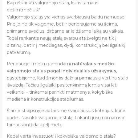
Kaip išsirinkti valgomojo stalą, kuris tarnaus
dešimtmečius?
Valgomojo stalas yra vienas svarbiausių baldų namuose.
Prie jo ne tik valgome, bet ir bendraujame su šeima,
priimame svečius, dirbame ar leidžiame laiką su vaikais.
Todėl renkantis naują stalą svarbu atsižvelgti ne tik į
dizainą, bet ir į medžiagas, dydį, konstrukciją bei ilgalaikį
patvarumą.
Per daugelį metų gamindami
natūralaus medžio
valgomojo stalus pagal individualius užsakymus
,
pastebėjome, kad žmonės dažnai pirmiausia vertina stalo
išvaizdą. Tačiau ilgalaikį pasitenkinimą lemia visai kiti
veiksniai – tinkamai parinkti matmenys, kokybiška
mediena ir konstrukcijos stabilumas.
Šiame straipsnyje aptarsime svarbiausius kriterijus, kurie
padės išsirinkti valgomojo stalą, tinkantį jūsų namams ir
tarnausiantį daugelį metų.
Kodėl verta investuoti į kokybišką valgomojo stalą?