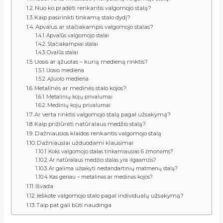
Nuo ko pradėti renkantis valgomojo stalą?
Kaip pasirinkti tinkamą stalo dydį?
Apvalus ar stačiakampis valgomojo stalas?
Apvalūs valgomojo stalai
Stačiakampiai stalai
Ovalūs stalai
Uosis ar ąžuolas – kurią medieną rinktis?
Uosio mediena
Ąžuolo mediena
Metalinės ar medinės stalo kojos?
Metalinių kojų privalumai
Medinių kojų privalumai
Ar verta rinktis valgomojo stalą pagal užsakymą?
Kaip prižiūrėti natūralaus medžio stalą?
Dažniausios klaidos renkantis valgomojo stalą
Dažniausiai užduodami klausimai
Koks valgomojo stalas tinkamiausias 6 žmonėms?
Ar natūralaus medžio stalas yra ilgaamžis?
Ar galima užsakyti nestandartinių matmenų stalą?
Kas geriau – metalinės ar medinės kojos?
Išvada
Ieškote valgomojo stalo pagal individualų užsakymą?
Taip pat gali būti naudinga