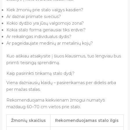
Kiek žmonių prie stalo valgys kasdien?
Ar dažnai priimate svečius?
Kokio dydžio yra jūsų valgomojo zona?
Kokia stalo forma geriausiai tiks erdvei?
Ar reikalingas individualus dydis?
Ar pageidaujate medinių ar metalinių kojų?
Kuo aiškiau atsakysite į šiuos klausimus, tuo lengviau bus
priimti teisingą sprendimą.
Kaip pasirinkti tinkamą stalo dydį?
Viena dažniausių klaidų – pasirenkamas per didelis arba
per mažas stalas.
Rekomenduojama kiekvienam žmogui numatyti
maždaug 60–70 cm vietos prie stalo.
Žmonių skaičius
Rekomenduojamas stalo ilgis